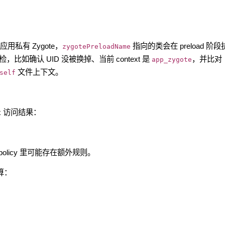
。
用私有 Zygote，
指向的类会在 preload 阶段
zygotePreloadName
检，比如确认 UID 没被换掉、当前 context 是
，并比对
app_zygote
文件上下文。
self
x 访问结果：
epolicy 里可能存在额外规则。
计算：