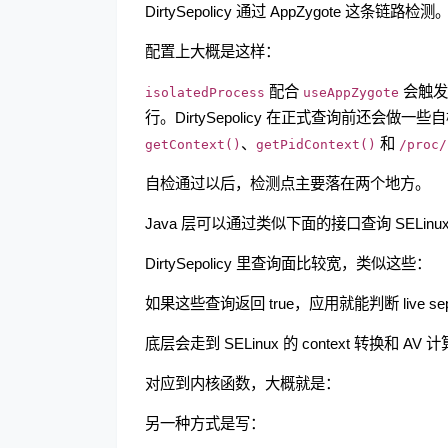
DirtySepolicy 通过 AppZygote 这条链路检测
配置上大概是这样：
配合
会触发应
isolatedProcess
useAppZygote
行。DirtySepolicy 在正式查询前还会做一些自
、
和
getContext()
getPidContext()
/proc/
自检通过以后，检测点主要落在两个地方。
Java 层可以通过类似下面的接口查询 SELinu
DirtySepolicy 里查询面比较宽，类似这些：
如果这些查询返回 true，应用就能判断 live s
底层会走到 SELinux 的 context 转换和 AV 
对应到内核函数，大概就是：
另一种方式是写：