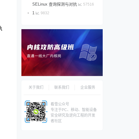
SELinux 查询探测与对抗
57516
1
9832
执
关于我们
联系我们
企业服务
看雪公众号
专注于PC、移动、智能设备
安全研究及逆向工程的开发
者社区