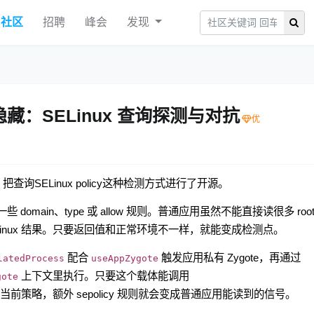
社区
招聘
峰会
发现
 环境隐藏：SELinux 查询探测与对抗
，把查询SELinux policy这种检测方式进行了开源。
 domain、type 或 allow 规则。普通应用虽然不能直接读很多 root
inux 结果。只要返回值和正常环境不一样，就能变成检测点。
配合
触发应用私有 Zygote，再通过
latedProcess
useAppZygote
上下文里执行。只要这个载体能调用
gote
前策略，额外 sepolicy 规则就会变成普通应用能读到的信号。