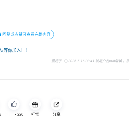
回复或点赞可查看完整内容
队等你加入！！
最后于
2026-5-16 08:41 被用户名null编辑 
免费
打赏
分享
6
・
220