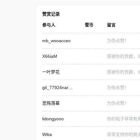
赞赏记录
参与人
雪币
留言
mb_wsoacceo
为你点赞！
X66iaM
感谢你的贡献，
一叶梦花
感谢你的贡献，
git_77924naroSEC
为你点赞！
悲殇落幕
为你点赞！
lidongyooo
你的帖子非常有
Wika
非常支持你的观