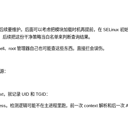
要维护。后面可以考虑把模块加载时机再提前，在 SELinux 初
cy，后续把这份干净策略当白名单来判断查询结果。
hell、root 管理器自己也可能查这些东西。直接拦会误伤。
来源：
text，就记录 UID 和 TGID：
dProcess。检测逻辑可能不在主进程里跑，前一次 context 解析和后一次 