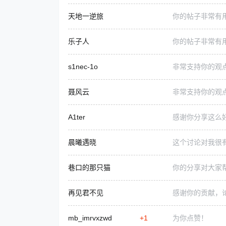
天地一逆旅
你的帖子非常有
乐子人
你的帖子非常有
s1nec-1o
非常支持你的观
聂风云
非常支持你的观
A1ter
感谢你分享这么
晨曦遇晓
这个讨论对我很
巷口的那只猫
你的分享对大家
再见君不见
感谢你的贡献，
mb_imrvxzwd
+1
为你点赞！