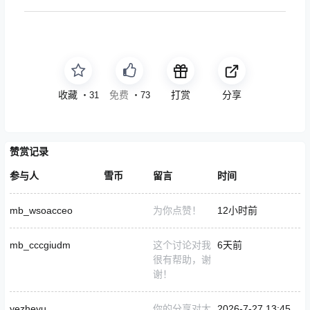
收藏
免费
打赏
分享
・
31
・
73
赞赏记录
参与人
雪币
留言
时间
mb_wsoacceo
为你点赞！
12小时前
mb_cccgiudm
这个讨论对我
6天前
很有帮助，谢
谢！
yezheyu
你的分享对大
2026-7-27 13:45