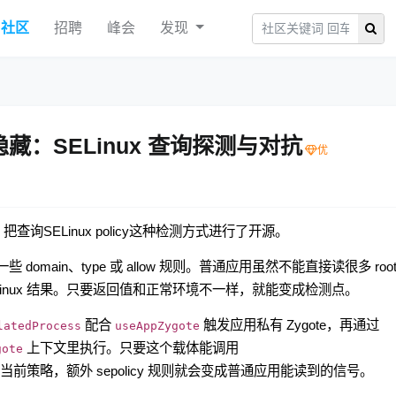
社区
招聘
峰会
发现
 环境隐藏：SELinux 查询探测与对抗
，把查询SELinux policy这种检测方式进行了开源。
 domain、type 或 allow 规则。普通应用虽然不能直接读很多 root
inux 结果。只要返回值和正常环境不一样，就能变成检测点。
配合
触发应用私有 Zygote，再通过
latedProcess
useAppZygote
上下文里执行。只要这个载体能调用
gote
前策略，额外 sepolicy 规则就会变成普通应用能读到的信号。