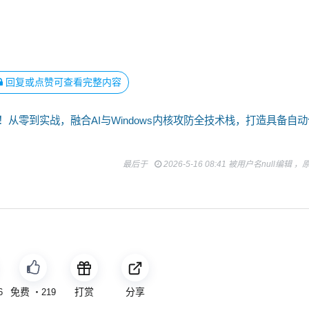
回复或点赞可查看完整内容
！从零到实战，融合AI与Windows内核攻防全技术栈，打造具备自动
最后于
2026-5-16 08:41 被用户名null编辑 
免费
打赏
分享
6
・
219