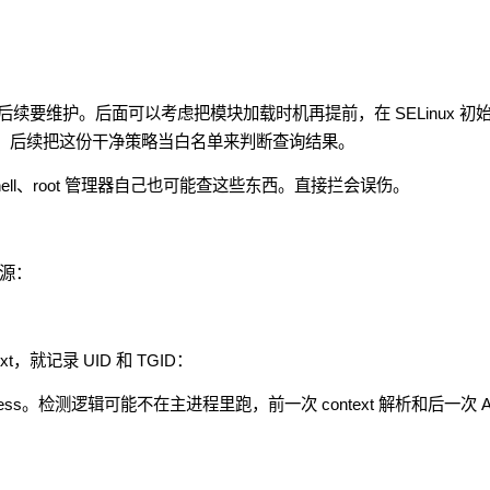
要维护。后面可以考虑把模块加载时机再提前，在 SELinux 初
cy，后续把这份干净策略当白名单来判断查询结果。
hell、root 管理器自己也可能查这些东西。直接拦会误伤。
来源：
text，就记录 UID 和 TGID：
dProcess。检测逻辑可能不在主进程里跑，前一次 context 解析和后一次 