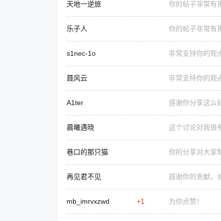
天地一逆旅
你的帖子非常有
乐子人
你的帖子非常有
s1nec-1o
非常支持你的观
聂风云
非常支持你的观
A1ter
感谢你分享这么
晨曦遇晓
这个讨论对我很
巷口的那只猫
你的分享对大家
再见君不见
感谢你的贡献，
mb_imrvxzwd
+1
为你点赞！