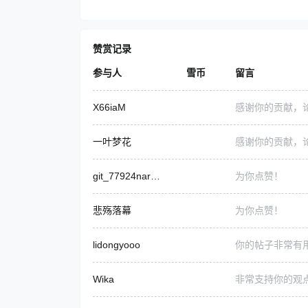
赞赏记录
参与人
雪币
留言
X66iaM
感谢你的贡献，
一叶梦花
感谢你的贡献，
git_77924naroSEC
为你点赞！
悲殇落幕
为你点赞！
lidongyooo
你的帖子非常有
Wika
非常支持你的观