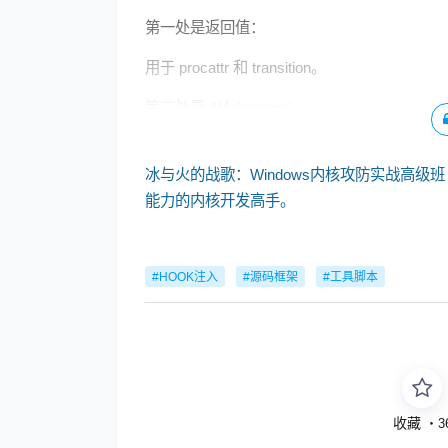
第一处是返回值：
用于 procattr 和 transition。
第二处是 AV decision：
冰与火的战歌：Windows内核攻防实战高级班
能力的内核开发高手。
#HOOK注入
#源码框架
#工具脚本
收藏
・
3