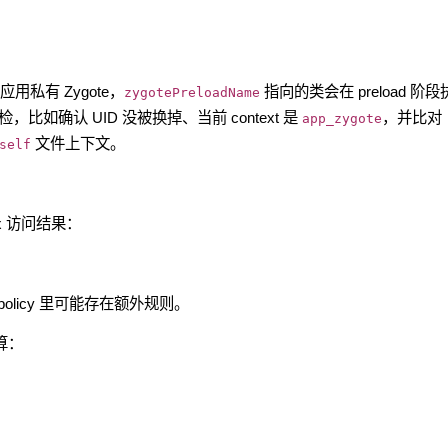
。
用私有 Zygote，
指向的类会在 preload 阶段
zygotePreloadName
检，比如确认 UID 没被换掉、当前 context 是
，并比对
app_zygote
文件上下文。
self
x 访问结果：
epolicy 里可能存在额外规则。
计算：