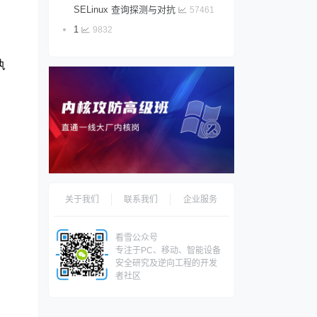
SELinux 查询探测与对抗
57461
1
9832
执
关于我们
联系我们
企业服务
看雪公众号
专注于PC、移动、智能设备
安全研究及逆向工程的开发
者社区