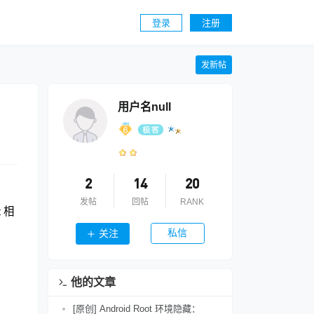
登录
注册
发新帖
用户名null
2
14
20
发帖
回帖
RANK
 相
私信
关注
他的文章
[原创] Android Root 环境隐藏：