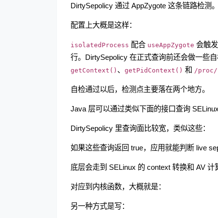
DirtySepolicy 通过 AppZygote 这条链路检测
配置上大概是这样：
配合
会触发应
isolatedProcess
useAppZygote
行。DirtySepolicy 在正式查询前还会做一些自
、
和
getContext()
getPidContext()
/proc/
自检通过以后，检测点主要落在两个地方。
Java 层可以通过类似下面的接口查询 SELinu
DirtySepolicy 里查询面比较宽，类似这些：
如果这些查询返回 true，应用就能判断 live s
底层会走到 SELinux 的 context 转换和 AV 
对应到内核函数，大概就是：
另一种方式是写：