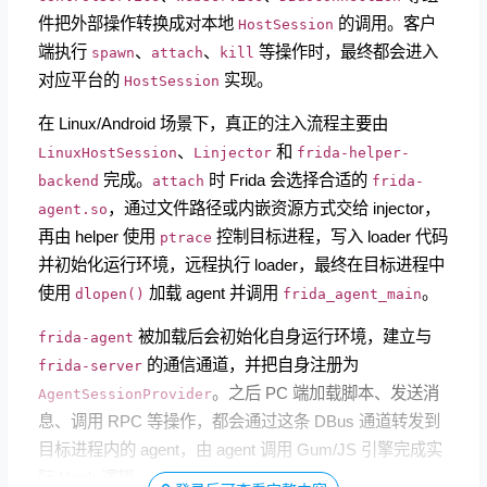
件把外部操作转换成对本地
的调用。客户
HostSession
端执行
、
、
等操作时，最终都会进入
spawn
attach
kill
对应平台的
实现。
HostSession
在 Linux/Android 场景下，真正的注入流程主要由
、
和
LinuxHostSession
Linjector
frida-helper-
完成。
时 Frida 会选择合适的
backend
attach
frida-
，通过文件路径或内嵌资源方式交给 injector，
agent.so
再由 helper 使用
控制目标进程，写入 loader 代码
ptrace
并初始化运行环境，远程执行 loader，最终在目标进程中
使用
加载 agent 并调用
。
dlopen()
frida_agent_main
被加载后会初始化自身运行环境，建立与
frida-agent
的通信通道，并把自身注册为
frida-server
。之后 PC 端加载脚本、发送消
AgentSessionProvider
息、调用 RPC 等操作，都会通过这条 DBus 通道转发到
目标进程内的 agent，由 agent 调用 Gum/JS 引擎完成实
际 Hook 逻辑。