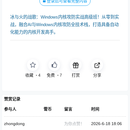
登录后可查看完整内容
冰与火的战歌：Windows内核攻防实战高级班！从零到实
战，融合AI与Windows内核攻防全技术栈，打造具备自动
化能力的内核开发高手。
收藏
免费
打赏
分享
・
4
・
7
赞赏记录
参与人
雪币
留言
时间
zhongdong
为你点赞！
2026-6-18 18:06