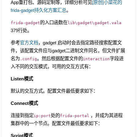
App重打包、源码定制等，详细分析可见
[原创]小菜花的
frida-gadget持久化方案汇总
。
的入口函数在
frida-gadget
lib\gadget\gadget.vala
379行处。
参考
官方文档
，gadget 启动时会去指定路径搜索配置文
件，该配置文件应与gadget二进制文件同名，但文件扩展
名为
。然后根据配置文件的
字段进
.config
interaction
入不同的交互模式，可用的交互方式有：
Listen模式
默认的交互方式。配置文件最低要求如下：
Connect模式
连接到指定
处的
，并成为其进程
ip:port
frida-portal
集群中的一个节点。配置文件最低要求如下：
Script模式