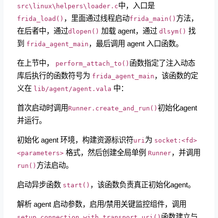
中，入口是
src\linux\helpers\loader.c
，里面通过线程启动
方法，
frida_load()
frida_main()
在后者中，通过
加载 agent，通过
找
dlopen()
dlsym()
到
，最后调用 agent 入口函数。
frida_agent_main
在上节中，
函数指定了注入动态
perform_attach_to()
库后执行的函数符号为
，该函数的定
frida_agent_main
义在
中：
lib/agent/agent.vala
首次启动时调用
初始化agent
Runner.create_and_run()
并运行。
初始化 agent 环境，构建资源标识符
为
uri
socket:<fd>
格式，然后创建全局单例
，并调用
<parameters>
Runner
方法启动。
run()
启动异步函数
，该函数负责真正初始化agent。
start()
解析 agent 启动参数，启用/禁用关键监控组件，调用
函数建立与
setup_connection_with_transport_uri()