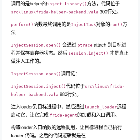
调用的是helper的
方法，代码位于
inject_library()
300行处。
src\linux\frida-helper-backend.vala
函数最终调用的是
对象的
方
perform()
InjectTask
run()
法
会通过
attach 到目标进
InjectSession.open()
ptrace
程并保存寄存器状态。然后
才是真正
session.inject()
做注入工作的。
调用链：
InjectSession.open()
代码位于
InjectSession.inject()
src\linux\frida-
880行处。
helper-backend.vala
注入loader到目标进程中，然后通过
远程
launch_loader
启动它，让它完成
的加载和入口调用。
frida-agent
构造loader入口函数的远程调用，让目标进程自己执行
loader 代码。之后的代码逻辑就是在