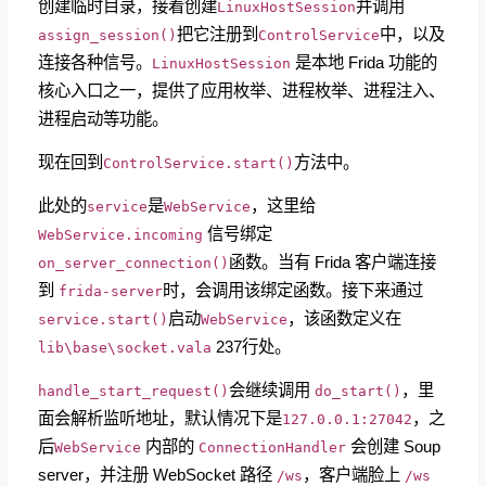
创建临时目录，接着创建
并调用
LinuxHostSession
把它注册到
中，以及
assign_session()
ControlService
连接各种信号。
是本地 Frida 功能的
LinuxHostSession
核心入口之一，提供了应用枚举、进程枚举、进程注入、
进程启动等功能。
现在回到
方法中。
ControlService.start()
此处的
是
，这里给
service
WebService
信号绑定
WebService.incoming
函数。当有 Frida 客户端连接
on_server_connection()
到
时，会调用该绑定函数。接下来通过
frida-server
启动
，该函数定义在
service.start()
WebService
237行处。
lib\base\socket.vala
会继续调用
，里
handle_start_request()
do_start()
面会解析监听地址，默认情况下是
，之
127.0.0.1:27042
后
内部的
会创建 Soup
WebService
ConnectionHandler
server，并注册 WebSocket 路径
，客户端脸上
/ws
/ws