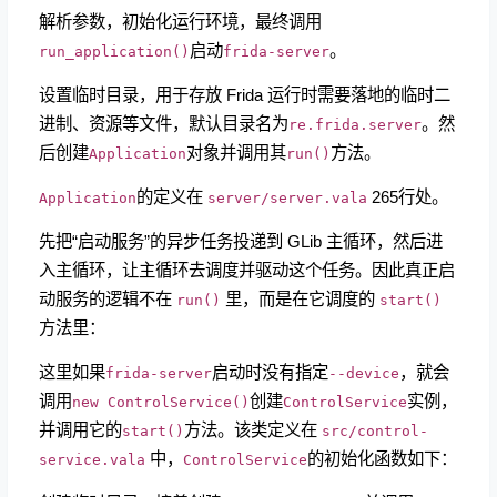
解析参数，初始化运行环境，最终调用
启动
。
run_application()
frida-server
设置临时目录，用于存放 Frida 运行时需要落地的临时二
进制、资源等文件，默认目录名为
。然
re.frida.server
后创建
对象并调用其
方法。
Application
run()
的定义在
265行处。
Application
server/server.vala
先把“启动服务”的异步任务投递到 GLib 主循环，然后进
入主循环，让主循环去调度并驱动这个任务。因此真正启
动服务的逻辑不在
里，而是在它调度的
run()
start()
方法里：
这里如果
启动时没有指定
，就会
frida-server
--device
调用
创建
实例，
new ControlService()
ControlService
并调用它的
方法。该类定义在
start()
src/control-
中，
的初始化函数如下：
service.vala
ControlService