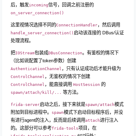
后，触发
信号，回调之前注册的
incoming
on_server_connection()
这里视情况选择不同的
，然后调用
ConnectionHandler
启动该连接的 DBus/认证
handle_server_connection()
处理流程。
把
包装成
。有鉴权的情况下
IOStream
DBusConnection
（比如说配置了token参数）创建
，只有认证成功后才能升级为
AuthenticationChannel
，无鉴权的情况下创建
ControlChannel
，能直接调用
的
ControlChannel
HostSession
等方法。
spawn/attach/kill/...
启动之后，接下来就是
模式
frida-server
spawn/attach
附加到目标进程中。
模式下启动目标程序后，并没
spawn
有进行agent的注入，反而是后续调用
进行注入
attach
的。这部分可以参考
项目，在
frida-tools
607行处：
\frida_tools\application.py