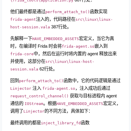
他们最终都是通过
函数实现
perform_attach_to()
注入的，代码路径在
frida-agent
src\linux\linux-
387行处。
host-session.vala
先解释一下
宏定义，当它为真
HAVE_EMBEDDED_ASSETS
时，在编译时 Frida 时会将
嵌入到
frida-agent.so
中，然后在运行时将内置的 agent 释放出来
frida-core
并使用，这部分在
src\linux\linux-host-
62行处。
session.vala
回到
函数中，它的代码逻辑是通过
perform_attach_to()
注入
，注入成功后通过
Linjector
frida-agent.so
获取与目标进程内 agent
request_control_channel()
通信的
。根据
宏定义，
IOStream
HAVE_EMBEDDED_ASSETS
调用了
的不同方法，具体如下：
Linjector
最终调用的都是
函数
inject_library_fd