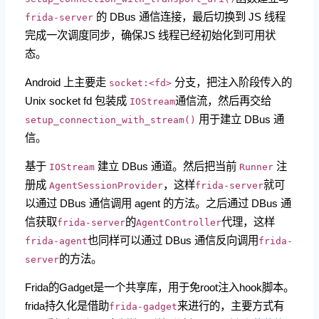
的 DBus 通信连接，最后切换到 JS 线程
frida-server
完成一次调度同步，确保JS 线程已经初始化到可用状
态。
Android 上主要走
分支，把注入阶段传入的
socket:<fd>
Unix socket fd 包装成
通信流，然后再交给
IOStream
用于建立 DBus 通
setup_connection_with_stream()
信。
基于
建立 DBus 通道。然后把当前
注
IOStream
Runner
册成
，这样
就可
AgentSessionProvider
frida-server
以通过 DBus 通信调用 agent 的方法。之后通过 DBus 通
信获取
的
代理，这样
frida-server
AgentController
也同样可以通过 DBus 通信反向调用
frida-agent
frida-
的方法。
server
Frida的Gadget是一个共享库，用于免root注入hook脚本。
frida持久化是借助
来进行的，主要方式有
frida-gadget