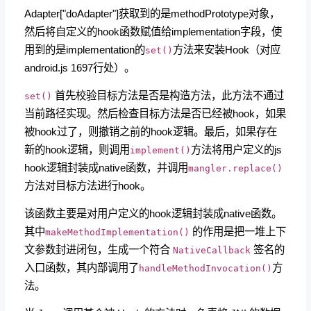
Adapter["doAdapter"]获取到的是methodPrototype对象，
然后将自定义的hook函数赋值给implementation字段，使
用到的是implementation的
方法来安装Hook（对应
set()
android.js 1697行处）。
首先校验目标方法是否是构造方法，此方法不通过
set()
当前路径实现。然后检查目标方法是否已经被hook，如果
被hook过了，则撤销之前的hook逻辑。最后，如果存在
新的hook逻辑，则调用
方法将用户定义的js
implement()
hook逻辑封装成native函数，并调用
mangler.replace()
方法对目标方法进行hook。
该函数主要是对用户定义的hook逻辑封装成native函数。
其中
的作用是把一堆上下
makeMethodImplementation()
文参数封进闭包，生成一个符合
签名的
NativeCallback
入口函数，其内部调用了
方
handleMethodInvocation()
法。