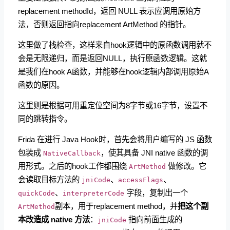
replacement methodId，返回 NULL 表示应调用原始方
法，否则返回指向replacement ArtMethod 的指针。
这里做了栈检查，这样来自hook逻辑中的原函数调用就不
会是无限递归，而是返回NULL，执行原函数逻辑。这就
是我们在hook A函数，并能够在hook逻辑内部调用原始A
函数的原因。
这里则是根据可用重定位空间为8字节或16字节，设置不
同的跳转指令。
Frida 在进行 Java Hook时，首先会将用户编写的 JS 函数
包装成
，使其具备 JNI native 函数的调
NativeCallback
用形式。之后的hook工作都围绕
做修改。它
ArtMethod
会读取目标方法的
、
、
jniCode
accessFlags
、
字段，复制出一个
quickCode
interpreterCode
副本，用于replacement method，并
把这个副
ArtMethod
本改造成 native 方法
：
指向前面生成的
jniCode