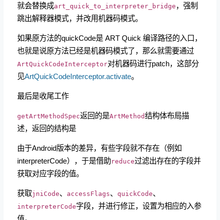
就会替换成
，强制
art_quick_to_interpreter_bridge
跳出解释器模式，并改用机器码模式。
如果原方法的quickCode是 ART Quick 编译路径的入口，
也就是说原方法已经是机器码模式了，那么就需要通过
对机器码进行patch，这部分
ArtQuickCodeInterceptor
见
ArtQuickCodeInterceptor.activate
。
最后是收尾工作
返回的是
结构体布局描
getArtMethodSpec
ArtMethod
述，返回的结构是
由于Android版本的差异，有些字段就不存在（例如
interpreterCode），于是借助
过滤出存在的字段并
reduce
获取对应字段的值。
获取
、
、
、
jniCode
accessFlags
quickCode
字段，并进行修正，设置为相应的入参
interpreterCode
值。