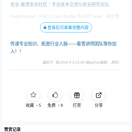
安全-看雪安全社区｜专业技术交流与安全研究论坛
Frida Internal - Part 3: Java Bridge 与 ART hook - 有价值
炮灰
登录后可查看完整内容
传递专业知识、拓宽行业人脉——看雪讲师团队等你加
入！！
最后于
2026-5-9 15:08 被gal2xy编辑 ，原因：
收藏
免费
打赏
分享
・
5
・
8
赞赏记录