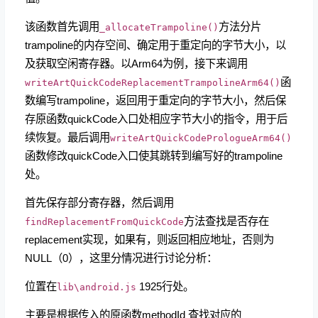
该函数首先调用
方法分片
_allocateTrampoline()
trampoline的内存空间、确定用于重定向的字节大小，以
及获取空闲寄存器。以Arm64为例，接下来调用
函
writeArtQuickCodeReplacementTrampolineArm64()
数编写trampoline，返回用于重定向的字节大小，然后保
存原函数quickCode入口处相应字节大小的指令，用于后
续恢复。最后调用
writeArtQuickCodePrologueArm64()
函数修改quickCode入口使其跳转到编写好的trampoline
处。
首先保存部分寄存器，然后调用
方法查找是否存在
findReplacementFromQuickCode
replacement实现，如果有，则返回相应地址，否则为
NULL（0），这里分情况进行讨论分析：
位置在
1925行处。
lib\android.js
主要是根据传入的原函数methodId 查找对应的