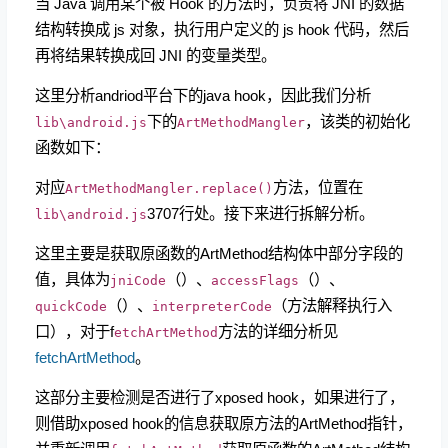
当 Java 调用某个被 Hook 的方法时，负责将 JNI 的数据
结构转换成 js 对象，执行用户定义的 js hook 代码，然后
再将结果转换成回 JNI 的变量类型。
这里分析andriod平台下的java hook，因此我们分析
下的
，该类的初始化
lib\android.js
ArtMethodMangler
函数如下：
对应
方法，位置在
ArtMethodMangler.replace()
3707行处。接下来进行拆解分析。
lib\android.js
这里主要是获取原函数的ArtMethod结构体中部分字段的
值，具体为
（）、
（）、
jniCode
accessFlags
（）、
（方法解释执行入
quickCode
interpreterCode
口），对于f
方法的详细分析见
etchArtMethod
fetchArtMethod
。
这部分主要检测是否进行了xposed hook，如果进行了，
则借助xposed hook的信息获取原方法的ArtMethod指针，