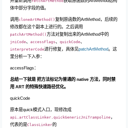
并重新调用
获取原函数的ArtMethod结构
fetchArtMethod
体中部分字段的值。
调用
复制原函数的ArtMethod，后续的
cloneArtMethod()
修改都在这个副本上进行的。之后调用
方法对复制出来的ArtMethod中的
patchArtMethod()
、
、
、
jniCode
accessFlags
quickCode
进行修复，具体见
patchArtMethod
。这
interpreterCode
里分析一下入参：
accessFlags：
总结一下就是 把方法标记为普通的 native 方法，同时禁
用 ART 的特殊快速路径优化。
quickCode
原本是quick模式入口，现修改成
，
api.artClassLinker.quickGenericJniTrampoline
代表的是
的
ClassLinker