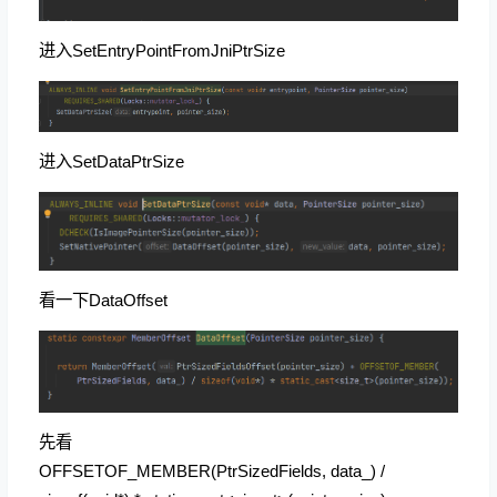
进入SetEntryPointFromJniPtrSize
进入SetDataPtrSize
看一下DataOffset
先看
OFFSETOF_MEMBER(
PtrSizedFields, data_) /