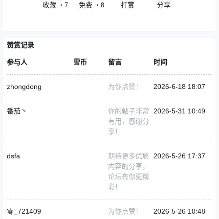
收藏
免费
打赏
分享
・
7
・
8
赞赏记录
参与人
雪币
留言
时间
zhongdong
为你点赞！
2026-6-18 18:07
番茄丶
你的帖子非常
2026-5-31 10:49
有用，感谢分
享！
dsfa
期待更多优质
2026-5-26 17:37
内容的分享，
论坛有你更精
彩！
零_721409
为你点赞！
2026-5-26 10:48