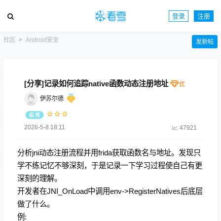
登录
注册
社区
Android安全
发新帖
[分享]记录如何追踪native函数动态注册地址
伊苏尔德
2026-5-8 18:11
47921
分析jni动态注册流程并用frida获取函数名与地址。发现只
学不练记忆不够深刻，于是记录一下学习过程使自己有更
深刻的理解。
开发者在JNI_OnLoad中调用env->RegisterNatives后底层
做了什么。
例: