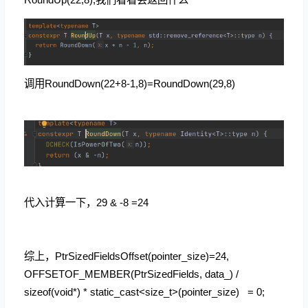
调用RoundDown(22+8-1,8)=
RoundDown(29,8)
代入计算一下，29 & -8 =24
综上，PtrSizedFieldsOffset(pointer_size)=24,
OFFSETOF_MEMBER(
PtrSizedFields, data_) /
sizeof(void*) * static_cast<size_t>(pointer_size) = 0;