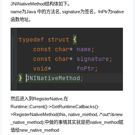
JNINativeMethod结构体如下。
name为Java 中的方法名, signature为签名，fnPtr为native
函数地址。
然后进入到
RegisterNative,在
Runtime::Current()->GetRuntimeCallbacks()-
>RegisterNativeMethod(this,
native_method,
/*out*/&new
_native_method);中做的事情其实就是把native_method赋
值给new_
native_method