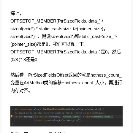
综上，
OFFSETOF_MEMBER(
PtrSizedFields, data_) /
sizeof(void*) * static_cast<size_t>(pointer_size)，
sizeof(void*) ，假设
sizeof(void*)和
static_cast<size_t>
(pointer_size)都是8，
我们可以算一下，
OFFSETOF_MEMBER(
PtrSizedFields, data_)是0，然后
(0/8 )* 8还是0
然后看，PtrSizedFieldsOffset返回的就是hotness_count_
变量在ArtMethod类的偏移+
hotness_count_大小，再进行
内存对齐。