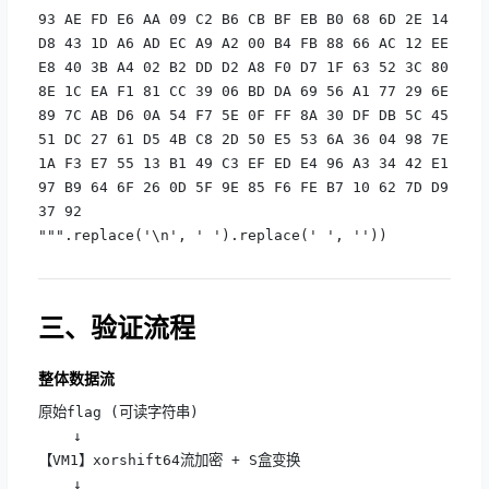
93 AE FD E6 AA 09 C2 B6 CB BF EB B0 68 6D 2E 14

D8 43 1D A6 AD EC A9 A2 00 B4 FB 88 66 AC 12 EE

E8 40 3B A4 02 B2 DD D2 A8 F0 D7 1F 63 52 3C 80

8E 1C EA F1 81 CC 39 06 BD DA 69 56 A1 77 29 6E

89 7C AB D6 0A 54 F7 5E 0F FF 8A 30 DF DB 5C 45

51 DC 27 61 D5 4B C8 2D 50 E5 53 6A 36 04 98 7E

1A F3 E7 55 13 B1 49 C3 EF ED E4 96 A3 34 42 E1

97 B9 64 6F 26 0D 5F 9E 85 F6 FE B7 10 62 7D D9

37 92

""".replace('\n', ' ').replace(' ', ''))
三、验证流程
整体数据流
原始flag (可读字符串)

    ↓

【VM1】xorshift64流加密 + S盒变换

    ↓
