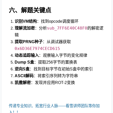
六、解题关键点
识别VM结构
：找到opcode调度循环
sub_7FF6E40C48F0
理解流加密
：分析
的解密逻
辑
提取PRNG种子
：从调试器获取
0x6D36E7974CECD615
动态追踪输入
：观察输入字节的变化规律
Dump S盒
：提取256字节的置换表
逆向S盒
：找到目标字节在初始S盒中的索引
ASCII解码
：将索引序列转为字符串
凯撒解密
：发现并应用ROT-2变换
传递专业知识、拓宽行业人脉——看雪讲师团队等你加
入！！