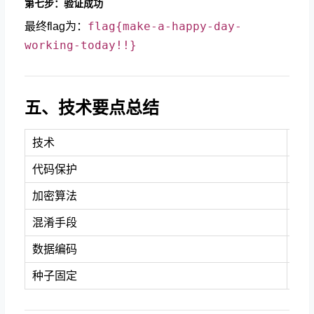
第七步：验证成功
flag{make-a-happy-day-
最终flag为：
working-today!!}
五、技术要点总结
技术
实
代码保护
自
加密算法
xor
混淆手段
双
数据编码
最终
0x
种子固定