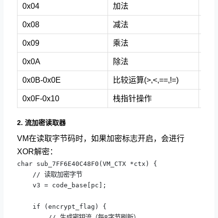
0x04
加法
0x1
0x08
减法
0x1
0x09
乘法
0x1
0x0A
除法
0x1
0x0B-0x0E
比较运算(>,<,==,!=)
0x1
0x0F-0x10
栈指针操作
0x2
2. 流加密读取器
VM在读取字节码时，如果加密标志开启，会进行
XOR解密：
char sub_7FF6E40C48F0(VM_CTX *ctx) {

    // 读取加密字节

    v3 = code_base[pc];

    if (encrypt_flag) {

        // 生成密钥流（每8字节刷新）
