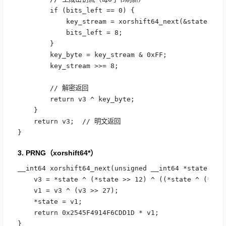
        if (bits_left == 0) {

            key_stream = xorshift64_next(&state);

            bits_left = 8;

        }

        key_byte = key_stream & 0xFF;

        key_stream >>= 8;

        // 解密返回

        return v3 ^ key_byte;

    }

    return v3;  // 明文返回

}
3. PRNG（xorshift64*）
__int64 xorshift64_next(unsigned __int64 *state) {

    v3 = *state ^ (*state >> 12) ^ ((*state ^ (*stat
    v1 = v3 ^ (v3 >> 27);

    *state = v1;

    return 0x2545F4914F6CDD1D * v1;

}