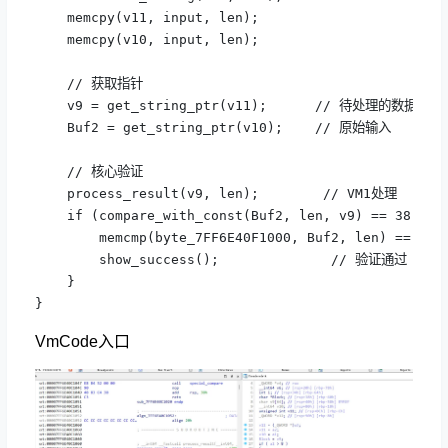
    memcpy(v11, input, len);

    memcpy(v10, input, len);

    // 获取指针

    v9 = get_string_ptr(v11);      // 待处理的数据

    Buf2 = get_string_ptr(v10);    // 原始输入

    // 核心验证

    process_result(v9, len);        // VM1处理

    if (compare_with_const(Buf2, len, v9) == 38 &&

        memcmp(byte_7FF6E40F1000, Buf2, len) == 0) {
        show_success();              // 验证通过

    }

}
VmCode入口