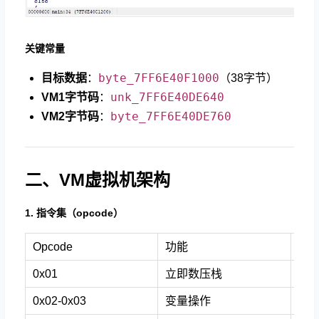
关键常量
byte_7FF6E40F1000
目标数据
：
（38字节）
unk_7FF6E40DE640
VM1字节码
：
byte_7FF6E40DE760
VM2字节码
：
二、VM虚拟机架构
1. 指令集（opcode）
Opcode
功能
Opc
0x01
立即数压栈
0x1
0x02-0x03
变量操作
0x1