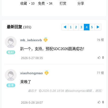
收藏
免费
打赏
分享
・
10
・
34
最新回复
(
101
)
◀
1
2
3
4
5
▶
mb_iwbiexvb
76
楼
趴一个，支持，预祝SDC2026圆满成功！
0
2026-5-27 08:35
xiaohongmao
77
楼
来晚了
最后于
2026-5-28 18:08 被xiaohongmao编辑 ，原因：
0
2026-5-28 18:07