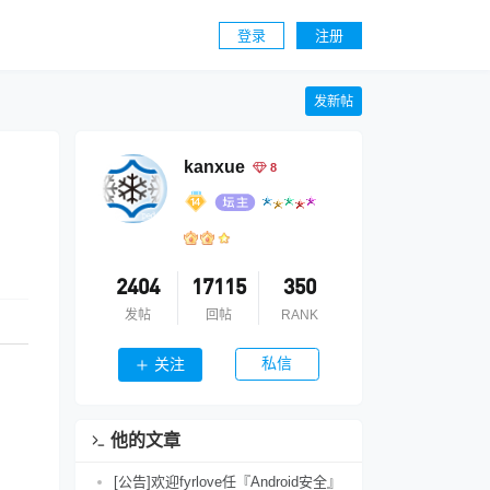
登录
注册
发新帖
kanxue
8
2404
17115
350
发帖
回帖
RANK
私信
关注
他的文章
[公告]欢迎fyrlove任『Android安全』