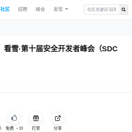
社区
招聘
峰会
发现
！看雪·第十届安全开发者峰会（SDC
免费
打赏
分享
0
・
33