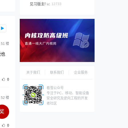
见习版主!
12733
▶
51
楼
说也
关于我们
联系我们
企业服务
0
看雪公众号
专注于PC、移动、智能设备
52
楼
安全研究及逆向工程的开发
者社区
奖
0