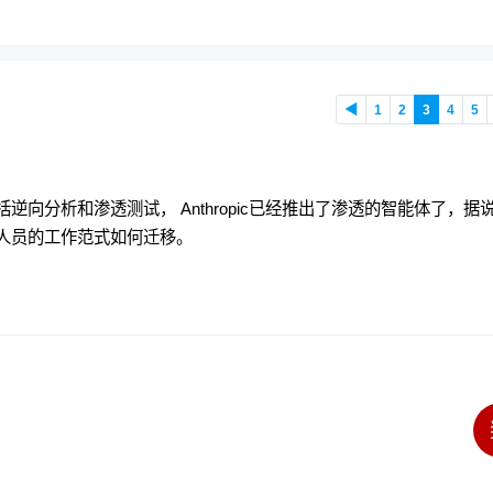
◀
1
2
3
4
5
逆向分析和渗透测试， Anthropic已经推出了渗透的智能体了，据
业人员的工作范式如何迁移。