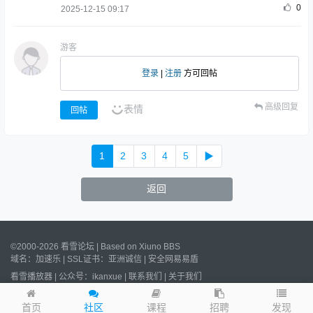
0
2025-12-15 09:17
游客
登录
|
注册
方可回帖
高级回复
表情
回帖
1
2
3
4
5
▶
返回
©2000-2026 看雪论坛 | Based on
Xiuno BBS
域名：
加速乐
| SSL证书：
亚洲诚信
|
安全网易易盾
看雪播放器
|
公众号：ikanxue
|
联系我们
|
关于我们
Processed:
0.023
s, SQL:
18
/
沪ICP备2022023406号
/
沪公网安备
31011502006611号
发现
首页
社区
课程
招聘