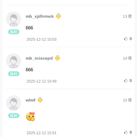
mb_xjdhrmck
13
楼
666
0
2025-12-12 10:03
mb_roiscepd
14
楼
666
0
2025-12-12 10:49
wlmf
15
楼
0
2025-12-12 15:01