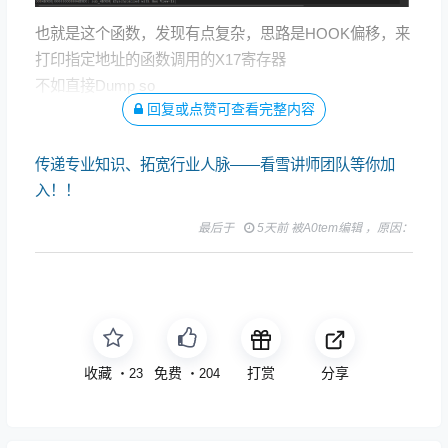
也就是这个函数，发现有点复杂，思路是HOOK偏移，来
打印指定地址的函数调用的X17寄存器
不如直接Dump so
回复或点赞可查看完整内容
在dump后使用sofix修复即可
传递专业知识、拓宽行业人脉——看雪讲师团队等你加
入！！
最后于
5天前 被A0tem编辑 ，原因：
收藏
免费
打赏
分享
・
23
・
204