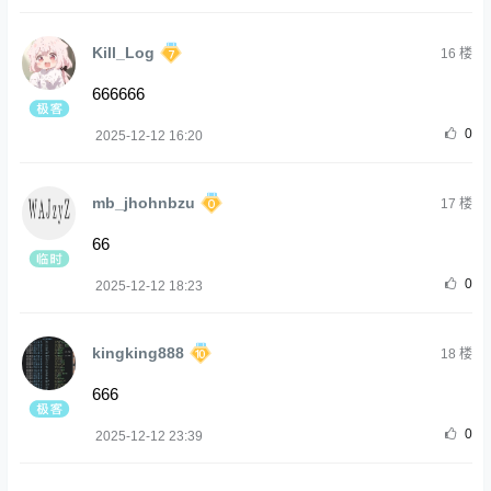
Kill_Log
16
楼
666666
0
2025-12-12 16:20
mb_jhohnbzu
17
楼
66
0
2025-12-12 18:23
kingking888
18
楼
666
0
2025-12-12 23:39