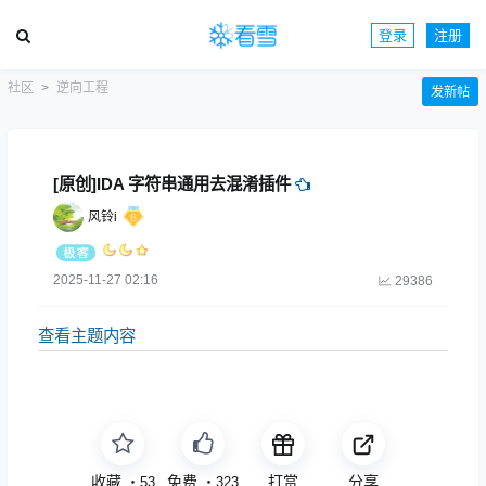
登录
注册
社区
逆向工程
发新帖
[原创]IDA 字符串通用去混淆插件
风铃i
2025-11-27 02:16
29386
查看主题内容
收藏
免费
打赏
分享
・
53
・
323