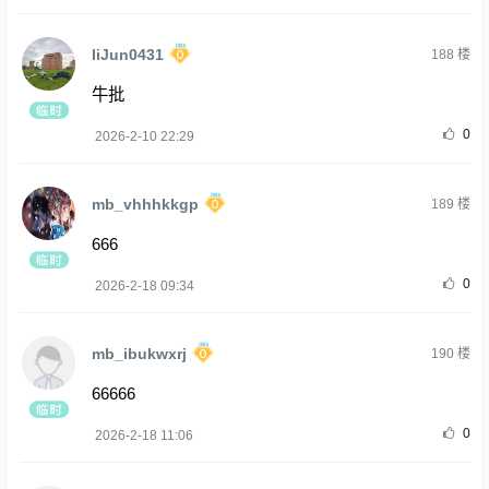
liJun0431
188
楼
牛批
0
2026-2-10 22:29
mb_vhhhkkgp
189
楼
666
0
2026-2-18 09:34
mb_ibukwxrj
190
楼
66666
0
2026-2-18 11:06