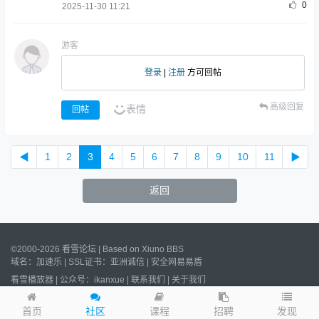
0
2025-11-30 11:21
游客
登录
|
注册
方可回帖
高级回复
表情
回帖
◀
1
2
3
4
5
6
7
8
9
10
11
▶
返回
©2000-2026 看雪论坛 | Based on
Xiuno BBS
域名：
加速乐
| SSL证书：
亚洲诚信
|
安全网易易盾
看雪播放器
|
公众号：ikanxue
|
联系我们
|
关于我们
Processed:
0.029
s, SQL:
19
/
沪ICP备2022023406号
/
沪公网安备
31011502006611号
发现
首页
社区
课程
招聘