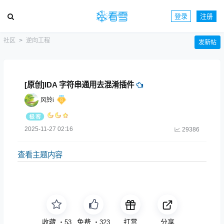
登录
注册
社区
逆向工程
发新帖
[原创]IDA 字符串通用去混淆插件
风铃i
2025-11-27 02:16
29386
查看主题内容
收藏
免费
打赏
分享
・
53
・
323