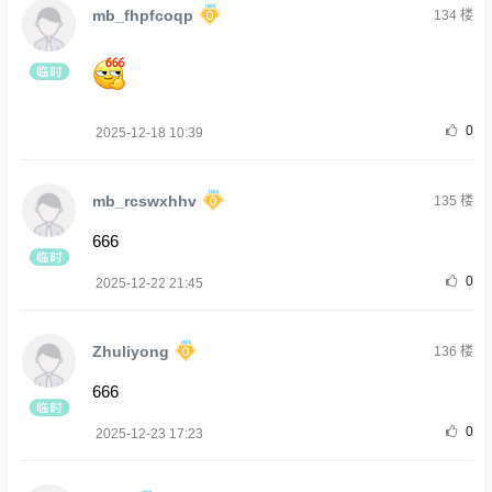
mb_fhpfcoqp
134
楼
0
2025-12-18 10:39
mb_rcswxhhv
135
楼
666
0
2025-12-22 21:45
Zhuliyong
136
楼
666
0
2025-12-23 17:23