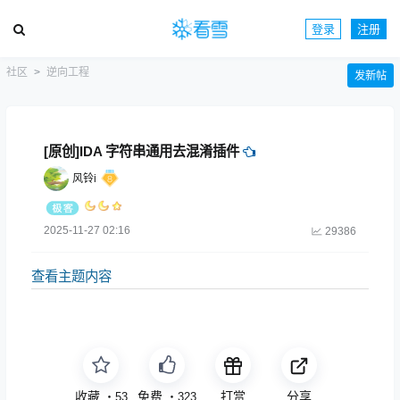
登录
注册
社区
逆向工程
发新帖
[原创]IDA 字符串通用去混淆插件
风铃i
2025-11-27 02:16
29386
查看主题内容
收藏
免费
打赏
分享
・
53
・
323