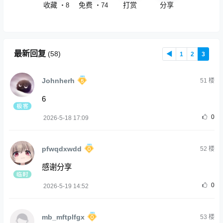
收藏
免费
打赏
分享
・
8
・
74
最新回复
(
58
)
◀
1
2
3
Johnherh
51
楼
6
0
2026-5-18 17:09
pfwqdxwdd
52
楼
感谢分享
0
2026-5-19 14:52
mb_mftplfgx
53
楼