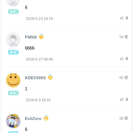
6
0
2026-5-23 18:19
FMNS
54
楼
6666
0
2026-5-27 08:49
KDEV3003
55
楼
1
0
2026-6-3 16:32
EvilZero
56
楼
6