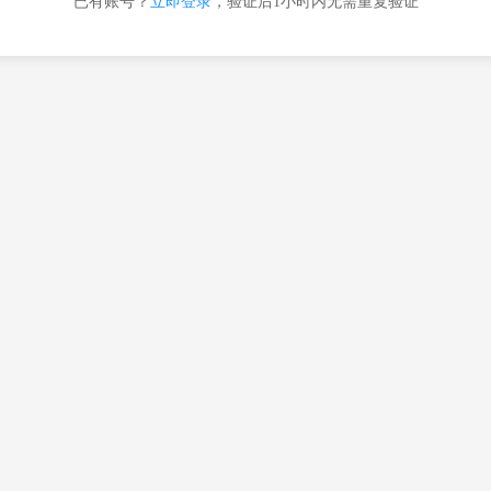
已有账号？
立即登录
，验证后1小时内无需重复验证