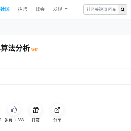
社区
招聘
峰会
发现
.4算法分析
免费
打赏
分享
6
・
383