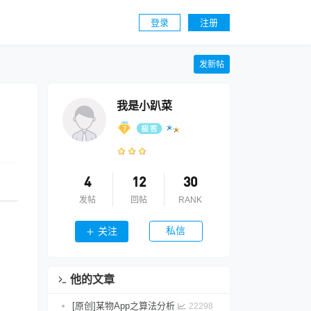
登录
注册
发新帖
我是小趴菜
4
12
30
发帖
回帖
RANK
私信
关注
他的文章
[原创]某物App之算法分析
22298