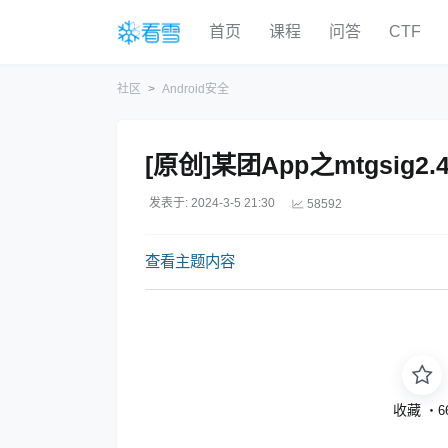
首页
课程
问答
CTF
社区
Android安全
[原创]某团App之mtgsig2
发表于: 2024-3-5 21:30
58592
查看主题内容
收藏
・
6