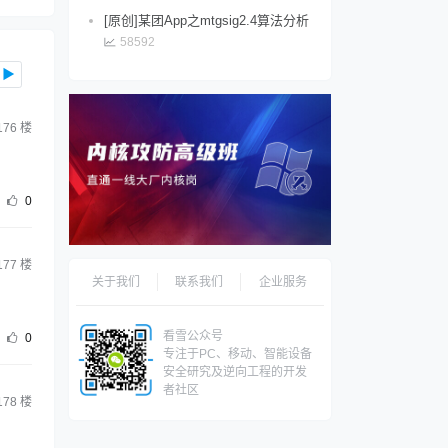
[原创]某团App之mtgsig2.4算法分析
58592
▶
176
楼
0
177
楼
关于我们
联系我们
企业服务
看雪公众号
0
专注于PC、移动、智能设备
安全研究及逆向工程的开发
者社区
178
楼