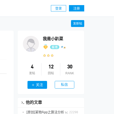
登录
注册
发新帖
我是小趴菜
4
12
30
发帖
回帖
RANK
私信
关注
他的文章
[原创]某物App之算法分析
22298