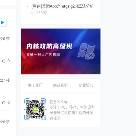
[原创]某团App之mtgsig2.4算法分析
58592
▶
226
楼
0
227
楼
关于我们
联系我们
企业服务
看雪公众号
0
专注于PC、移动、智能设备
安全研究及逆向工程的开发
者社区
228
楼