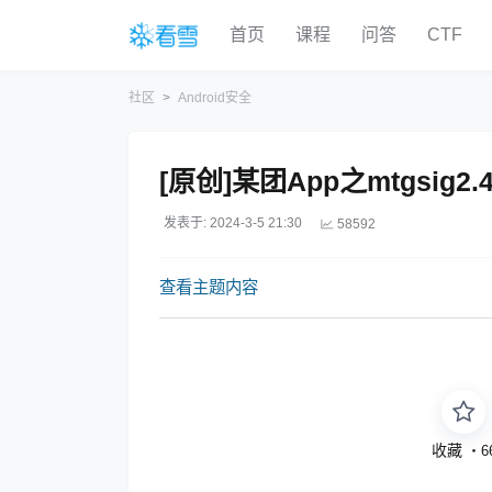
首页
课程
问答
CTF
社区
Android安全
[原创]某团App之mtgsig2
发表于: 2024-3-5 21:30
58592
查看主题内容
收藏
・
6