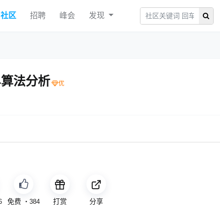
社区
招聘
峰会
发现
.4算法分析
免费
打赏
分享
6
・
384