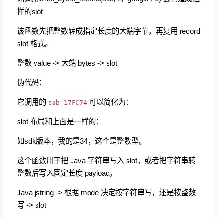
样的slot
该函数先把整数转成指定长度的大端字节，再复用 record
slot 格式。
整数 value -> 大端 bytes -> slot
伪代码：
它调用的
可以简化为：
sub_17FC74
slot 布局和上面是一样的：
如sdk版本，我的是34，这个是整数型。
这个函数用于把 Java 字符串写入 slot，或者把字符串转
整数后写入固定长度 payload。
Java jstring -> 根据 mode 决定按字符串写，还是按整数
写 -> slot