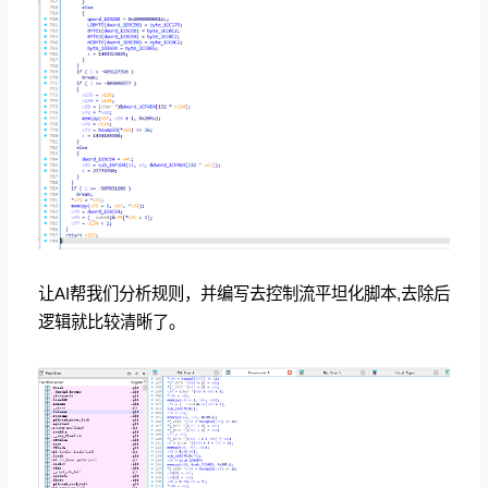
让AI帮我们分析规则，并编写去控制流平坦化脚本,去除后
逻辑就比较清晰了。