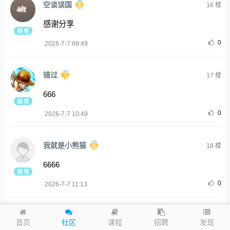
空谈误国
16
楼
感谢分享
0
2026-7-7 09:49
错过
17
楼
666
0
2026-7-7 10:49
我就是小熊猫
18
楼
6666
0
2026-7-7 11:13
我不是卷王
19
楼
发现
首页
社区
课程
招聘