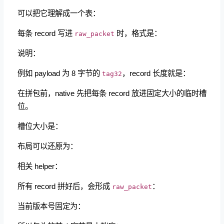
可以把它理解成一个表：
每条 record 写进
时，格式是：
raw_packet
说明：
例如 payload 为 8 字节的
，record 长度就是：
tag32
在拼包前，native 先把每条 record 放进固定大小的临时槽
位。
槽位大小是：
布局可以还原为：
相关 helper：
所有 record 拼好后，会形成
：
raw_packet
当前版本号固定为：