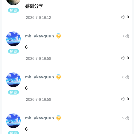
感谢分享
0
2026-7-6 16:12
mb_ykavguun
7
楼
6
0
2026-7-6 16:58
mb_ykavguun
8
楼
6
0
2026-7-6 16:58
mb_ykavguun
9
楼
6