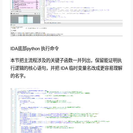
IDA底部python 执行命令
本节把主流程涉及的关键子函数一并列出，保留能证明执
行逻辑的核心语句，并把 IDA 临时变量名改成更容易理解
的名字。