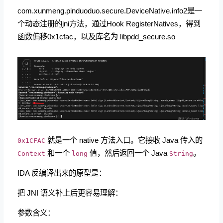
com.xunmeng.pinduoduo.secure.DeviceNative.info2是一
个动态注册的jni方法，通过Hook RegisterNatives，得到
函数偏移0x1cfac，以及库名为 libpdd_secure.so
就是一个 native 方法入口。它接收 Java 传入的
0x1CFAC
和一个
值，然后返回一个 Java
。
Context
long
String
IDA 反编译出来的原型是：
把 JNI 语义补上后更容易理解：
参数含义：