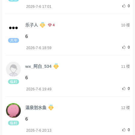
0
2026-7-6 17:01
乐子人
4
10
楼
6
0
2026-7-6 18:59
wx_阿白_534
11
楼
6
0
2026-7-6 19:49
温泉划水鱼
12
楼
6
0
2026-7-6 20:13