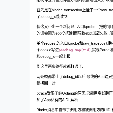
首先是在binder_transaction上挂了一个raw
了,debug_id能读到.
但这又带出一个新问题: 入口kprobe上报的"事件本
的话会因为ebpf的限制而导致ebpf加载失败. 所
单个request的入口kprobe和raw_tra
个cookie写进
,实现Parce
pending_map[tid]
和debug_id一起上报.
到这里两条路径就都打通了:
两条帧都带上了debug_id以后,最终的App端只要看
新拼回一对.
btrace受限于纯Golang的原因,只能用
加了App私有的AIDL解析.
Binder消息中自带了调用方和被调用方的U