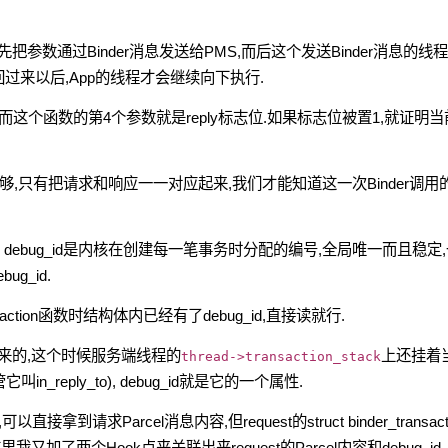
App会先把参数通过Binder消息发送给PMS,而后这个发送Binder消息的线
返回过来以后,App的线程才会继续向下执行.
action,而这个函数的第4个参数就是reply标志位.如果标志位被置1,就证明
够,只有把请求和响应一一对应起来,我们才能知道这一次Binder调用
. debug_id是内核在创建每一笔事务时分配的编号,全局唯一而且稳定
ug_id.
ansaction函数时结构体内已经有了debug_id,直接读就行.
发回来的,这个时候服务端线程的
上还挂着
thread->transaction_stack
管它叫in_reply_to), debug_id就是它的一个属性.
点,可以直接拿到请求Parcel消息内容,但request的struct binder_transact
了两个Hook点来关联出来request的Parcel内容和debug_id.