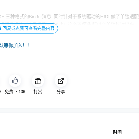
Android Q+ 三种格式的Binder消息. 同时针对于系统驱动的HIDL做了单独适配
,根据数据格式大致推测一个结构. 这个不保准,所以会单独标注出来.
回复或点赞可查看完整内容
队等你加入！！
免费
打赏
分享
3
・
106
时间