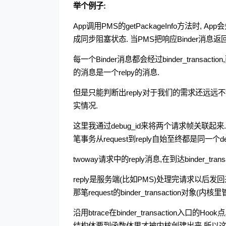
举个例子:
App调用PMS的getPackageInfo方法时, 
成同步阻塞状态. 当PMS把响应Binder消息
每一个Binder消息都会经过binder_trans
的消息是一个relpy的消息.
但是只能判断出reply对于我们的需求还远远不
实情况.
这里我通过debug_id来将两个请求帧关联起来
笔事务从request到reply自始至终都是同一个deb
twoway请求中的reply消息,在到达binder_tr
reply是服务端(比如PMS)处理完请求以后
那笔request的binder_transaction对象(内核里
沿用btrace在binder_transaction入口的Hook
结构体要到函数体里才被内核创建出来,所以这里我又加