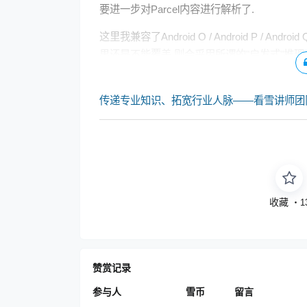
要进一步对Parcel内容进行解析了.
这里我兼容了Android O / Android P / 
果还是不能覆盖,则会采用所谓的"启发式"推理
传递专业知识、拓宽行业人脉——看雪讲师团
收藏
・
1
赞赏记录
参与人
雪币
留言