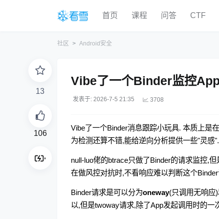
首页
课程
问答
CTF
社区
Android安全
Vibe了一个Binder监控
13
发表于: 2026-7-5 21:35
3708
Vibe了一个Binder消息跟踪小玩具. 本质上是
106
为检测还算不错,能给逆向分析提供一些"灵感"
null-luo佬的btrace只做了Binder
在做风控对抗时,不看响应难以判断这个Binde
Binder请求是可以分为
oneway
(只调用无响应
以,但是twoway请求,除了App发起调用时的一次