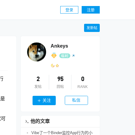
登录
注册
发新帖
Ankeys
行
2
95
0
发帖
回帖
RANK
其是
私信
关注
就可
他的文章
Vibe了一个Binder监控App行为的小