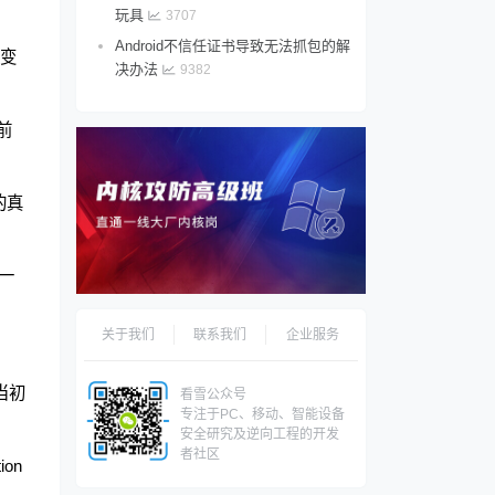
玩具
3707
Android不信任证书导致无法抓包的解
程变
决办法
9382
当前
的真
,一
关于我们
联系我们
企业服务
当初
看雪公众号
专注于PC、移动、智能设备
安全研究及逆向工程的开发
者社区
ion