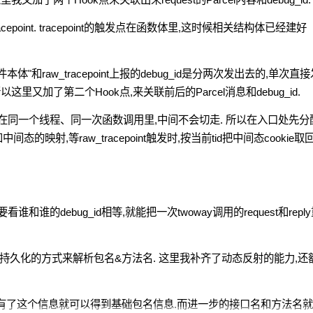
_tracepoint. tracepoint的触发点在函数体里,这时候相关结构体已经建好
体"和raw_tracepoint上报的debug_id是分两次发出去的,单次直接
以这里又加了第二个Hook点,来关联前后的Parcel消息和debug_id.
cepoint,跑在同一个线程、同一次函数调用里,中间不会切走. 所以在入口处先
l和中间态的映射,等raw_tracepoint触发时,按当前tid把中间态cookie取
谁和谁的debug_id相等,就能把一次twoway调用的request和repl
离线跑再持久化的方式来解析包名&方法名. 这里我补齐了动态反射的能力,还
ID,有了这个信息就可以得到基础包名信息.而进一步的接口名和方法名