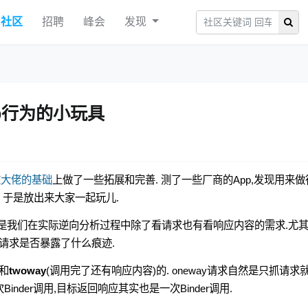
社区
招聘
峰会
发现
App行为的小玩具
在
大佬的基础
上做了一些拓展和完善. 测了一些厂商的App,发现用来做
. 于是放出来大家一起玩儿.
的请求监控,但是我们在实际逆向分析过程中除了看请求也有看响应内容的需求.尤
r请求是否暴露了什么痕迹.
)和
twoway
(调用完了还有响应内容)的. oneway请求自然是只抓请求
Binder调用,目标返回响应其实也是一次Binder调用.