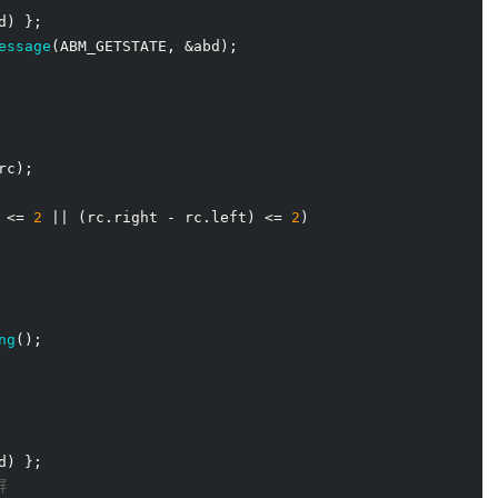
d) };

essage
(ABM_GETSTATE, &abd);

rc);

 <= 
2
 || (rc.right - rc.left) <= 
2
)

ng
();

d) };

屏