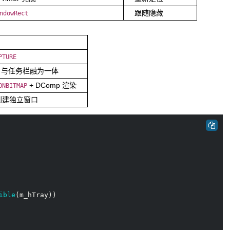
跟随隐藏
ndowRect
PTURE
ay 与任务栏融为一体
+ DComp 渲染
ONBITMAP
，不创建独立窗口
ible
(m_hTray))
