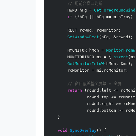
// 用前台窗口判断
        HWND hFg = 
GetForegroundWind
if
 (!hFg || hFg == m_hTray) 
        RECT rcWnd, rcMonitor;

GetWindowRect
(hFg, &rcWnd);

        HMONITOR hMon = 
MonitorFromW
        MONITORINFO mi = { 
sizeof
(mi
GetMonitorInfoW
(hMon, &mi);

        rcMonitor = mi.rcMonitor;

// 窗口覆盖整个屏幕 = 全屏
return
 (rcWnd.left <= rcMoni
                rcWnd.top <= rcMonit
                rcWnd.right >= rcMon
                rcWnd.bottom >= rcMo
    }

void
SyncOverlay
()
{
