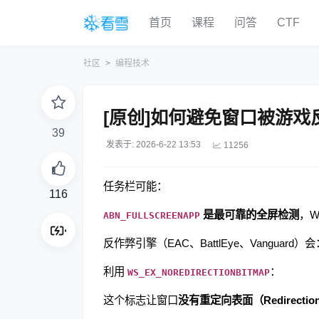
首页
课程
问答
CTF
社区
编程技术
[原创]如何避免窗口被游
39
发表于: 2026-6-22 13:53
11256
任务栏可能：
116
是最可靠的全屏检测
，W
ABN_FULLSCREENAPP
反作弊引擎（EAC、BattlEye、Vanguard）会
利用
：
WS_EX_NOREDIRECTIONBITMAP
这个标志让窗口
没有重定向表面（Redirection 