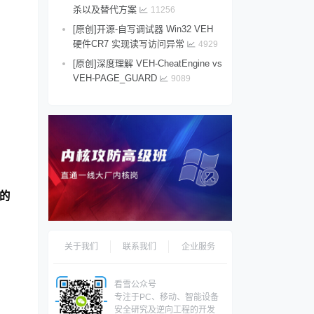
杀以及替代方案
11256
[原创]开源-自写调试器 Win32 VEH
硬件CR7 实现读写访问异常
4929
[原创]深度理解 VEH-CheatEngine vs
VEH-PAGE_GUARD
9089
的
关于我们
联系我们
企业服务
看雪公众号
专注于PC、移动、智能设备
安全研究及逆向工程的开发