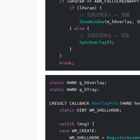
if
 (wParam == ABN_FULLSCREENAPP) 
if
 (lParam) {

// 全屏应用进入 —— 隐藏
ShowWindow
(m_hOverlay, S
        } 
else
 {

// 全屏应用退出 —— 恢复
SyncOverlay
();

        }

    }

break
static
static
 HWND g_hTray;

LRESULT CALLBACK 
OverlayProc
(HWND hw
static
 UINT WM_SHELLHOOK;

switch
 (msg) {

case
 WM_CREATE:

        WM_SHELLHOOK = 
RegisterWindo