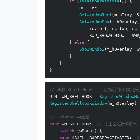
if
 (
IsTaskbarVisible
()) {

            RECT rc;

GetWindowRect
(m_hTray, &
SetWindowPos
(m_hOverlay,
                rc.left, rc.top, rc.
                SWP_SHOWWINDOW | SWP
        } 
else
 {

ShowWindow
(m_hOverlay, S
        }

    }

// 注册 Shell Hook —— 收到前台窗口变化
UINT WM_SHELLHOOK = 
RegisterWindowMe
RegisterShellHookWindow
(m_hOverlay);

// WndProc 中处理
case
 WM_SHELLHOOK: 
// 即上面注册的消息
switch
 (wParam) {

case
 HSHELL_RUDEAPPACTIVATED:  