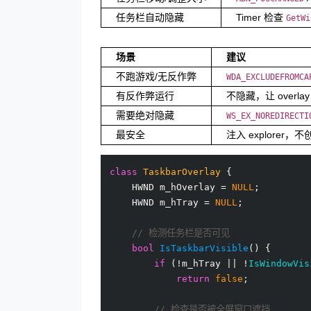
任务栏自动隐藏
Timer 检查
GetWi
场景
建议
不跑游戏/无反作弊
WDA_EXCLUDEFROMCA
有反作弊运行
不隐藏，让 overl
需要绝对隐藏
WS_EX_NOREDIRECTI
最安全
注入 explorer
class
TaskbarOverlay
 {

    HWND m_hOverlay = 
NULL
;

    HWND m_hTray = 
NULL
;

// 检测任务栏是否可见
bool
IsTaskbarVisible
()
{

if
 (!m_hTray || !
IsWindowVis
return
false
;

// 检查是否被全屏窗口遮挡