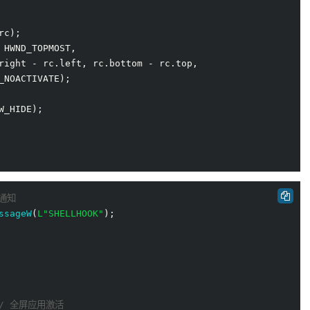
rc);

 HWND_TOPMOST,

right - rc.left, rc.bottom - rc.top,

_NOACTIVATE);

W_HIDE);

等通知
ssageW
(
L"SHELLHOOK"
// 全屏应用激活