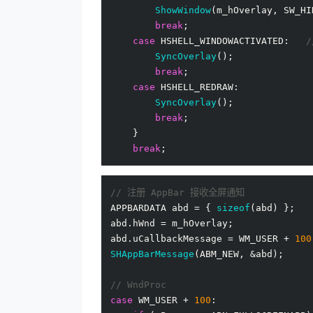
ShowWindow
(m_hOverlay, SW_HID
break
;

case
 HSHELL_WINDOWACTIVATED:   
SyncOverlay
();

break
;

case
 HSHELL_REDRAW:

SyncOverlay
();

break
;

    }

break
// 注册 AppBar 接收全屏通知
APPBARDATA abd = { 
sizeof
(abd) };

abd.hWnd = m_hOverlay;

abd.uCallbackMessage = WM_USER + 
100
SHAppBarMessage
(ABM_NEW, &abd);

// WndProc
case
 WM_USER + 
100
:
