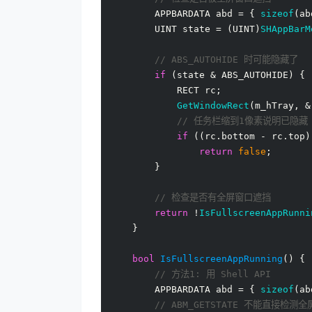
        APPBARDATA abd = { 
sizeof
(ab
        UINT state = (UINT)
SHAppBarM
// ABS_AUTOHIDE 时可能隐藏了
if
 (state & ABS_AUTOHIDE) {

            RECT rc;

GetWindowRect
(m_hTray, &
// 任务栏缩到1像素说明已隐藏
if
 ((rc.bottom - rc.top)
return
false
;

        }

// 检查是否有全屏窗口遮挡
return
 !
IsFullscreenAppRunni
    }

bool
IsFullscreenAppRunning
()
{

// 方法1: 用 Shell API
        APPBARDATA abd = { 
sizeof
(ab
// ABM_GETSTATE 不能直接检测全