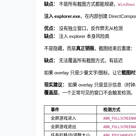
缺点：
不是所有截图方式都能规避，
Windows
注入 explorer.exe
，在内部创建 DirectComposit
优点：
没有独立窗口，反作弊无从检测
缺点：
注入 explorer 本身风险高
不是隐藏，而是
真正销毁
，截图结束后重建：
缺点：
无法覆盖所有截图方式，有延迟
如果 overlay 只是少量文字/图标，让它
截图时
现实建议：
如果 overlay 只是显示信息
覆盖层
，一个正常可见的窗口不会触发检测。
事件
检测方式
全屏游戏进入
ABN_FULLSCREENA
全屏游戏退出
ABN_FULLSCREENA
任务栏移动/调整大小
/
ABN_POSCHANGED