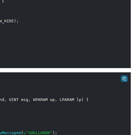
{

W_HIDE);

nd, UINT msg, WPARAM wp, LPARAM lp)
{

wMessageW
(
L"SHELLHOOK"
);
