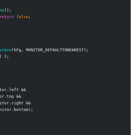
ow
();

return
false
;

indow
(hFg, MONITOR_DEFAULTTONEAREST);

) };

tor.left &&

or.top &&

itor.right &&

nitor.bottom);
