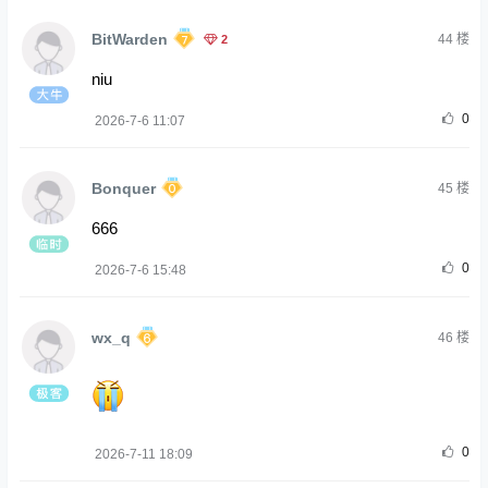
BitWarden
2
44
楼
niu
0
2026-7-6 11:07
Bonquer
45
楼
666
0
2026-7-6 15:48
wx_q
46
楼
0
2026-7-11 18:09