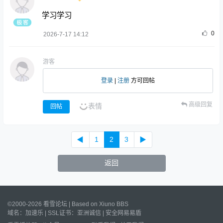
学习学习
0
2026-7-17 14:12
游客
登录
|
注册
方可回帖
高级回复
表情
回帖
◀
1
2
3
▶
返回
©2000-2026 看雪论坛 | Based on
Xiuno BBS
域名：
加速乐
| SSL证书：
亚洲诚信
|
安全网易易盾