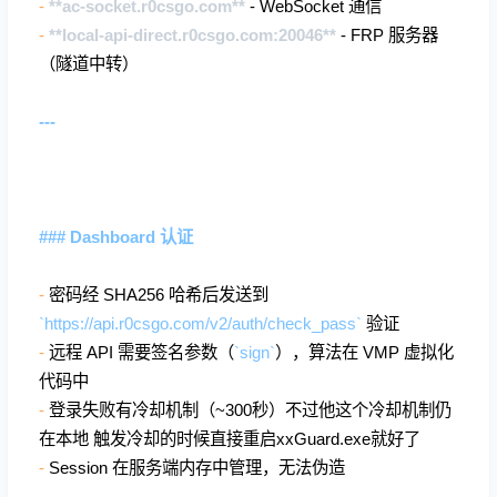
-
**ac-socket.r0csgo.com**
- WebSocket 通信
-
**local-api-direct.r0csgo.com:20046**
- FRP 服务器
（隧道中转）
---
### Dashboard 认证
-
密码经 SHA256 哈希后发送到
`
https://api.r0csgo.com/v2/auth/check_pass`
验证
-
远程 API 需要签名参数（
`sign`
），算法在 VMP 虚拟化
代码中
-
登录失败有冷却机制（~300秒）不过他这个冷却机制仍
在本地 触发冷却的时候直接重启xxGuard.exe就好了
-
Session 在服务端内存中管理，无法伪造