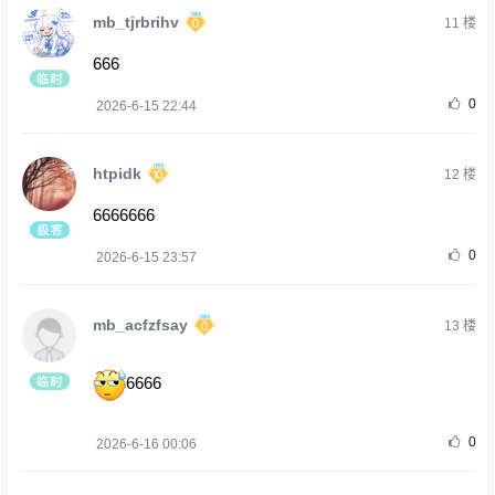
mb_tjrbrihv
11
楼
666
0
2026-6-15 22:44
htpidk
12
楼
6666666
0
2026-6-15 23:57
mb_acfzfsay
13
楼
6666
0
2026-6-16 00:06