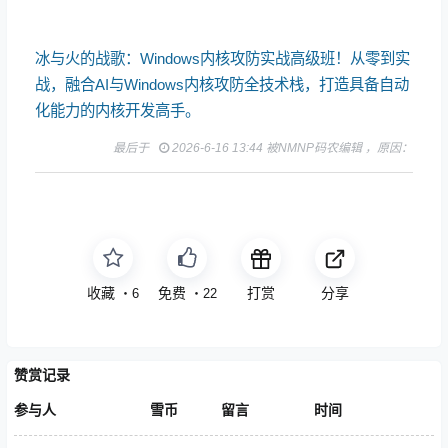
冰与火的战歌：Windows内核攻防实战高级班！从零到实
战，融合AI与Windows内核攻防全技术栈，打造具备自动
化能力的内核开发高手。
最后于
2026-6-16 13:44 被NMNP码农编辑 ，原因：
收藏
点赞
打赏
分享
・
6
・
22
赞赏记录
参与人
雪币
留言
时间