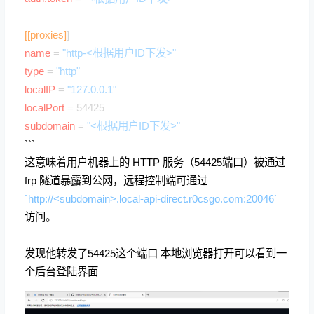
[[proxies]
]
name
=
"http-<根据用户ID下发>"
type
=
"http"
localIP
=
"127.0.0.1"
localPort
= 54425
subdomain
=
"<根据用户ID下发>"
```
这意味着用户机器上的 HTTP 服务（54425端口）被通过
frp 隧道暴露到公网，远程控制端可通过
`http://<subdomain>.local-api-direct.r0csgo.com:20046`
访问。
发现他转发了54425这个端口 本地浏览器打开可以看到一
个后台登陆界面