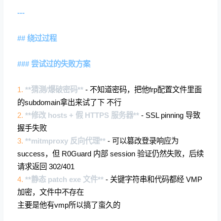
---
## 绕过过程
### 尝试过的失败方案
1.
**猜测/爆破密码**
- 不知道密码，把他frp配置文件里面
的subdomain拿出来试了下 不行
2.
**修改 hosts + 假 HTTPS 服务器**
- SSL pinning 导致
握手失败
3.
**mitmproxy 反向代理**
- 可以篡改登录响应为
success，但 R0Guard 内部 session 验证仍然失败，后续
请求返回 302/401
4.
**静态 patch exe 文件**
- 关键字符串和代码都经 VMP
加密，文件中不存在
主要是他有vmp所以搞了蛮久的