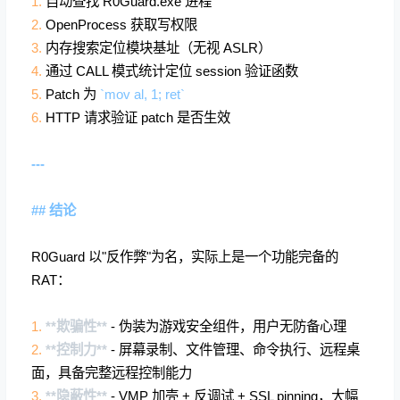
1.
自动查找 R0Guard.exe 进程
2.
OpenProcess 获取写权限
3.
内存搜索定位模块基址（无视 ASLR）
4.
通过 CALL 模式统计定位 session 验证函数
5.
Patch 为
`mov al, 1; ret`
6.
HTTP 请求验证 patch 是否生效
---
## 结论
R0Guard 以"反作弊"为名，实际上是一个功能完备的
RAT：
1.
**欺骗性**
- 伪装为游戏安全组件，用户无防备心理
2.
**控制力**
- 屏幕录制、文件管理、命令执行、远程桌
面，具备完整远程控制能力
3.
**隐蔽性**
- VMP 加壳 + 反调试 + SSL pinning，大幅