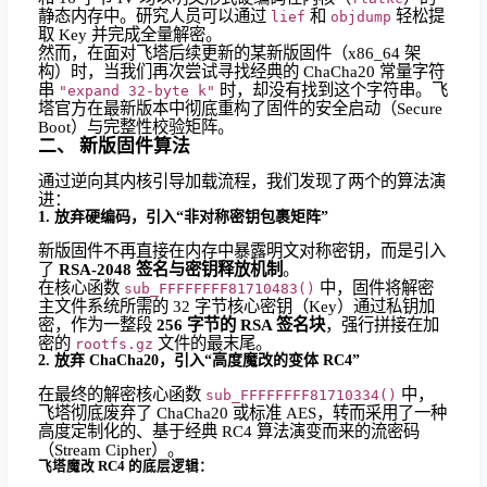
静态内存中。研究人员可以通过
和
轻松提
lief
objdump
取 Key 并完成全量解密。
然而，在面对飞塔后续更新的某新版固件（x86_64 架
构）时，当我们再次尝试寻找经典的 ChaCha20 常量字符
串
时，却没有找到这个字符串。飞
"expand 32-byte k"
塔官方在最新版本中彻底重构了固件的安全启动（Secure
Boot）与完整性校验矩阵。
二、 新版固件算法
通过逆向其内核引导加载流程，我们发现了两个的算法演
进：
1. 放弃硬编码，引入“非对称密钥包裹矩阵”
新版固件不再直接在内存中暴露明文对称密钥，而是引入
了
RSA-2048 签名与密钥释放机制
。
在核心函数
中，固件将解密
sub_FFFFFFFF81710483()
主文件系统所需的 32 字节核心密钥（Key）通过私钥加
密，作为一整段
256 字节的 RSA 签名块
，强行拼接在加
密的
文件的最末尾。
rootfs.gz
2. 放弃 ChaCha20，引入“高度魔改的变体 RC4”
在最终的解密核心函数
中，
sub_FFFFFFFF81710334()
飞塔彻底废弃了 ChaCha20 或标准 AES，转而采用了一种
高度定制化的、基于经典 RC4 算法演变而来的流密码
（Stream Cipher）。
飞塔魔改 RC4 的底层逻辑：