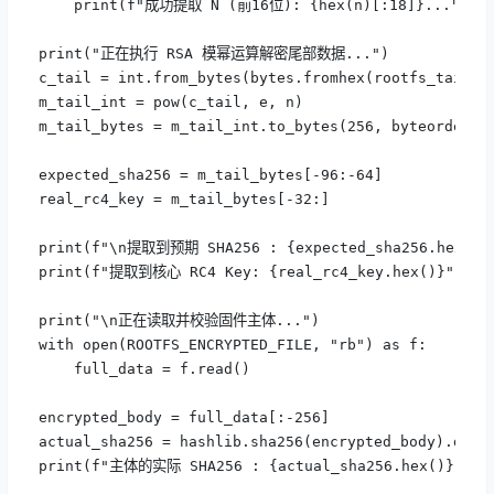
    print(f"成功提取 N (前16位): {hex(n)[:18]}...")

print("正在执行 RSA 模幂运算解密尾部数据...")

c_tail = int.from_bytes(bytes.fromhex(rootfs_tail_he
m_tail_int = pow(c_tail, e, n)

m_tail_bytes = m_tail_int.to_bytes(256, byteorder='b
expected_sha256 = m_tail_bytes[-96:-64]

real_rc4_key = m_tail_bytes[-32:]

print(f"\n提取到预期 SHA256 : {expected_sha256.hex()}"
print(f"提取到核心 RC4 Key: {real_rc4_key.hex()}")

print("\n正在读取并校验固件主体...")

with open(ROOTFS_ENCRYPTED_FILE, "rb") as f:

    full_data = f.read()

encrypted_body = full_data[:-256]

actual_sha256 = hashlib.sha256(encrypted_body).diges
print(f"主体的实际 SHA256 : {actual_sha256.hex()}")
