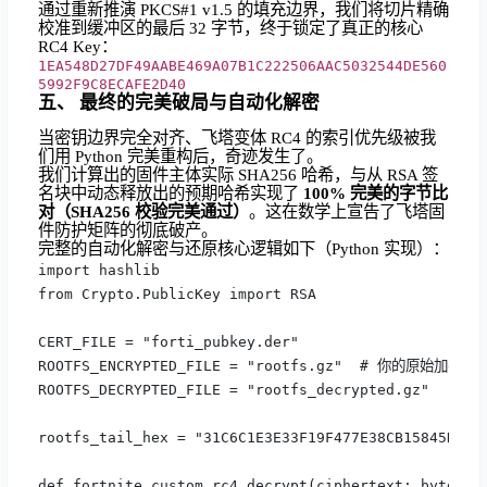
通过重新推演 PKCS#1 v1.5 的填充边界，我们将切片精确
校准到缓冲区的最后 32 字节，终于锁定了真正的核心
RC4 Key：
1EA548D27DF49AABE469A07B1C222506AAC5032544DE560
5992F9C8ECAFE2D40
五、 最终的完美破局与自动化解密
当密钥边界完全对齐、飞塔变体 RC4 的索引优先级被我
们用 Python 完美重构后，奇迹发生了。
我们计算出的固件主体实际 SHA256 哈希，与从 RSA 签
名块中动态释放出的预期哈希实现了
100% 完美的字节比
对（SHA256 校验完美通过）
。这在数学上宣告了飞塔固
件防护矩阵的彻底破产。
完整的自动化解密与还原核心逻辑如下（Python 实现）：
import hashlib

from Crypto.PublicKey import RSA

CERT_FILE = "forti_pubkey.der"

ROOTFS_ENCRYPTED_FILE = "rootfs.gz"  # 你的原始加密固
ROOTFS_DECRYPTED_FILE = "rootfs_decrypted.gz"

rootfs_tail_hex = "31C6C1E3E33F19F477E38CB15845DFC9
def fortnite_custom_rc4_decrypt(ciphertext: bytes, k