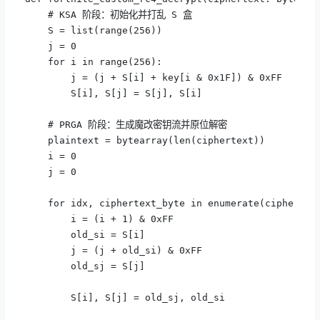
    # KSA 阶段：初始化并打乱 S 盒

    S = list(range(256))

    j = 0

    for i in range(256):

        j = (j + S[i] + key[i & 0x1F]) & 0xFF

        S[i], S[j] = S[j], S[i]

    # PRGA 阶段：生成魔改密钥流并原位解密

    plaintext = bytearray(len(ciphertext))

    i = 0

    j = 0

    for idx, ciphertext_byte in enumerate(ciphertext
        i = (i + 1) & 0xFF

        old_si = S[i]

        j = (j + old_si) & 0xFF

        old_sj = S[j]

        S[i], S[j] = old_sj, old_si
