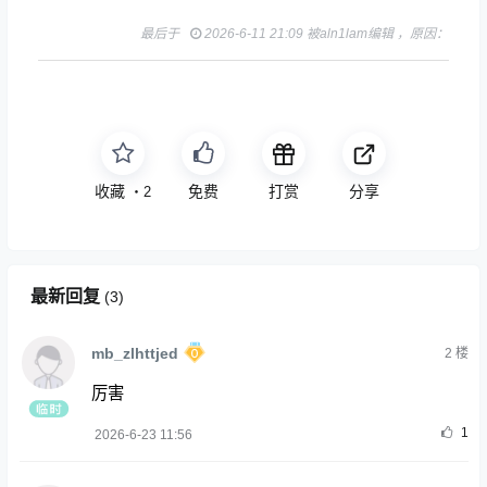
最后于
2026-6-11 21:09 被aln1lam编辑 ，原因：
收藏
免费
打赏
分享
・
2
最新回复
(
3
)
mb_zlhttjed
2
楼
厉害
1
2026-6-23 11:56