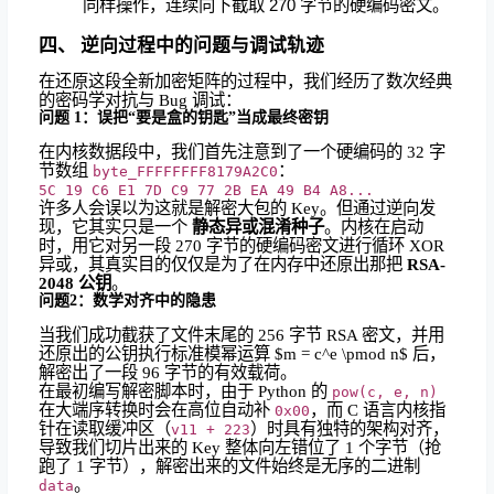
同样操作，连续向下截取 270 字节的硬编码密文。
四、 逆向过程中的问题与调试轨迹
在还原这段全新加密矩阵的过程中，我们经历了数次经典
的密码学对抗与 Bug 调试：
问题 1：误把“要是盒的钥匙”当成最终密钥
在内核数据段中，我们首先注意到了一个硬编码的 32 字
节数组
：
byte_FFFFFFFF8179A2C0
5C 19 C6 E1 7D C9 77 2B EA 49 B4 A8...
许多人会误以为这就是解密大包的 Key。但通过逆向发
现，它其实只是一个
静态异或混淆种子
。内核在启动
时，用它对另一段 270 字节的硬编码密文进行循环 XOR
异或，其真实目的仅仅是为了在内存中还原出那把
RSA-
2048 公钥
。
问题2：数学对齐中的隐患
当我们成功截获了文件末尾的 256 字节 RSA 密文，并用
还原出的公钥执行标准模幂运算
$m = c^e \pmod n$
后，
解密出了一段 96 字节的有效载荷。
在最初编写解密脚本时，由于 Python 的
pow(c, e, n)
在大端序转换时会在高位自动补
，而 C 语言内核指
0x00
针在读取缓冲区（
）时具有独特的架构对齐，
v11 + 223
导致我们切片出来的 Key 整体向左错位了 1 个字节（抢
跑了 1 字节），解密出来的文件始终是无序的二进制
。
data