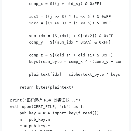
        comp_x = S[(j + old_sj) & 0xFF]

        idx1 = ((j >> 3) ^ (i << 5)) & 0xFF

        idx2 = ((i >> 3) ^ (j << 5)) & 0xFF

        sum_idx = (S[idx1] + S[idx2]) & 0xFF

        comp_y = S[(sum_idx ^ 0xAA) & 0xFF]

        comp_z = S[(old_sj + old_si) & 0xFF]

        keystream_byte = comp_x ^ ((comp_y + comp_z)
        plaintext[idx] = ciphertext_byte ^ keystream
    return bytes(plaintext)

print("正在解析 RSA 公钥证书...")

with open(CERT_FILE, "rb") as f:

    pub_key = RSA.import_key(f.read())

    n = pub_key.n

    e = pub_key.e
