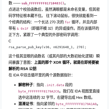
数 ——
。
sub_FFFFFFFF81710483()
点进这个校验函数后，虽然满眼都是未命名变量，但其密
码学特征根本藏不住。 往下滚动鼠标，很快就能看到一
个经典的结构：一个长达 270 次的
循环，并且内部
for
带有
（即循环模 32）的异或操作。而在该循环的
& 0x1F
正下方，紧跟了一个典型的外部密码学调用：
C
rsa_parse_pub_key(v36, n6291648_1, 270);
这个极其显眼的函数名（或其内部的大数初始化逻辑）瞬
间暴露了意图：
上面的那个 XOR 循环，就是在即将要被
解析的 RSA 公钥
在 IDA 中双击循环里的两个源数据指针：
解密种子
：指向
段的
.init.data
。我们在 IDA 视图里直接
byte_FFFFFFFF8179A2C0
选中这连续的 32 字节，右键导出成 Hex 数组。
混淆证书
：指向紧邻的
。
byte_FFFFFFFF8179A1A0