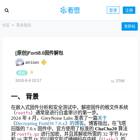
登录
注册
社区
茶余饭后
发新帖
[原创]Forti8.0固件解包
aln1lam
2026-6-8 20:57
3766
一、 背景
在嵌入式固件分析和安全测试中，解密固件的根文件系统
（
）通常是进行白盒审计的第一步。
rootfs
2024 年 4 月，GreyNoise Labs 发表了一篇
关于
《Decrypting FortiOS 7.0.x》的博客
。博客指出，在飞塔
旧版的 7.0.x 固件中，官方使用了标准的
ChaCha20
算法
对
进行加密，并且其解密所需的 32 字节 Key
rootfs.gz
和 16 字节 IV 均以明文形式硬编码在内核（
）的
flatkc