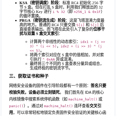
KSA（密钥调度）阶段
：标准 RC4 初始化 256 字
节 S 盒。但在打乱 S 盒时，利用我们释放出的 32
字节核心 Key 进行
（即
）
i % 32
n256_1 & 0x1F
的循环置换。
PRGA（密钥流生成）阶段
：这是飞塔混淆力度最
高的地方。普通的 RC4 只要交换
和
后
S[i]
S[j]
直接查表输出。而飞塔在此处引入了复杂的
位移干
扰与双重 S 盒交叉索引
：
计算两个非线性的动态索引：
idx1 = (j >>
，
3) ^ (i << 5)
idx2 = (i >> 3) ^ (j
。
<< 5)
将两个索引对应在 S 盒中的值相加，并对索
引执行
异或混淆。
^ 0xAA
最终将三个不同的 S 盒查表分量异或组合，
生成终极的密钥流字节。
三、获取证书和种子
网络安全设备的固件在引导阶段都有一个原则：
签名只要
校验失败，设备必须立刻锁死
。 我们首先在 IDA 的核心
内核镜像中搜索系统停机函数（如
或
machine_halt()
）。通过对
连环查看
交叉引
panic()
machine_halt()
用
，可以非常轻松地锁定负责固件安全验证的关键核心函