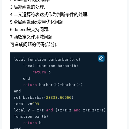
3.局部函数的处理.
4.二元运算符表达式作为判断条件的处理.
5.全局函数slot变量优化问题.
6.do-end块支持问题.
7.函数定义作用域问题.
可造成问题的代码(部分):
local function barbarbar(b,c)

    local function barbar(b)

return
 b

    end

return
 barbar(b)*barbar(c)

end

ret=barbarbar(
23333
,
66666
)

local z=
999
local y = z+z 
and
 ((z+z+z 
and
 z+z+z+z+z) 
or
 z)

function bar(b)

return
 b
