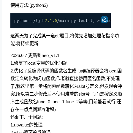
使用方法:(python3)
python ./ljd-
2.1
.0
这两天为了完成某一道ctf题目,将优先增加处理花指令功
能.将持续更新.
2026.6.7 更新到neo_v1.1
1.修复了local变量的优化问题
2.优化了反编译代码的函数名生成,luajit编译器会将local函
数定义转化为闭包函数,作者就直接使用匿名函数,不处理
了,我这里第一步将闭包函数转化为slot号定义,但发现会冲
突,所以第二步修改后不使用难看的slot号了,而是按定义顺
序生成函数名func_0,func_1,func_2等等,目前能看就行,还
存在一点点问题#(滑稽)
还剩下几个问题:
1.upvalue的处理.
2.while循环的反编译.