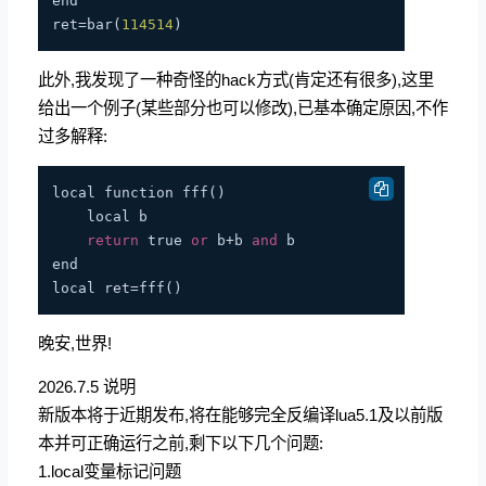
end

ret=bar(
114514
此外,我发现了一种奇怪的hack方式(肯定还有很多),这里
给出一个例子(某些部分也可以修改),已基本确定原因,不作
过多解释:
local function fff()

    local b

return
 true 
or
 b+b 
and
 b

end

晚安,世界!
2026.7.5 说明
新版本将于近期发布,将在能够完全反编译lua5.1及以前版
本并可正确运行之前,剩下以下几个问题:
1.local变量标记问题