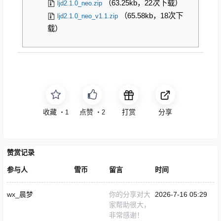
（63.25kb，22次下载）
ljd2.1.0_neo.zip
（65.58kb，18次下
ljd2.1.0_neo_v1.1.zip
载）
收藏
点赞
打赏
分享
・
1
・
2
赞赏记录
参与人
雪币
留言
时间
wx_晨梦
你的分享对大
2026-7-16 05:29
家帮助很大，
非常感谢！