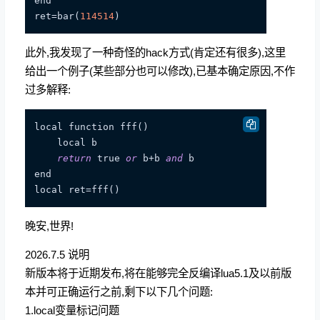
end

ret=bar(
114514
此外,我发现了一种奇怪的hack方式(肯定还有很多),这里
给出一个例子(某些部分也可以修改),已基本确定原因,不作
过多解释:
local function fff()

    local b

return
 true 
or
 b+b 
and
 b

end

晚安,世界!
2026.7.5 说明
新版本将于近期发布,将在能够完全反编译lua5.1及以前版
本并可正确运行之前,剩下以下几个问题:
1.local变量标记问题