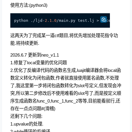
使用方法:(python3)
python ./ljd-
2.1
.0
这两天为了完成某一道ctf题目,将优先增加处理花指令功
能.将持续更新.
2026.6.7 更新到neo_v1.1
1.修复了local变量的优化问题
2.优化了反编译代码的函数名生成,luajit编译器会将local函
数定义转化为闭包函数,作者就直接使用匿名函数,不处理
了,我这里第一步将闭包函数转化为slot号定义,但发现会冲
突,所以第二步修改后不使用难看的slot号了,而是按定义顺
序生成函数名func_0,func_1,func_2等等,目前能看就行,还
存在一点点问题#(滑稽)
还剩下几个问题:
1.upvalue的处理.
2.while循环的反编译.