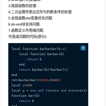
3.局部函数的处理.
4.二元运算符表达式作为判断条件的处理.
5.全局函数slot变量优化问题.
6.do-end块支持问题.
7.函数定义作用域问题.
可造成问题的代码(部分):
local function barbarbar(b,c)

    local function barbar(b)

return
 b

    end

return
 barbar(b)*barbar(c)

end

ret=barbarbar(
23333
,
66666
)

local z=
999
local y = z+z 
and
 ((z+z+z 
and
 z+z+z+z+z) 
or
 z)

function bar(b)

return
 b
