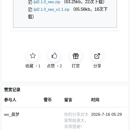
（63.25kb，22次下载）
ljd2.1.0_neo.zip
（65.58kb，18次下
ljd2.1.0_neo_v1.1.zip
载）
收藏
点赞
打赏
分享
・
1
・
2
赞赏记录
参与人
雪币
留言
时间
wx_晨梦
你的分享对大
2026-7-16 05:29
家帮助很大，
非常感谢！