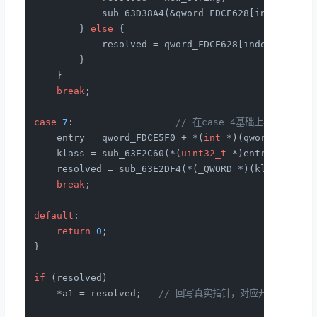
            sub_63D38A4(&qword_FDCE628[index]);

        } 
else
 {

            resolved = qword_FDCE628[index];

        }

    }

break
;

case
7
:                  
// 在case 4基础上再解一层成
    entry = qword_FDCE5F0 + *(
int
 *)(qword_FDCE5F
    klass = sub_63E2C60(*(
uint32_t
 *)entry, 
1
);

    resolved = sub_63E2DF4(*(_QWORD *)(klass + 
12
break
;

default
:

return
0
;

}

if
 (resolved)

    *a1 = resolved;   
// 回写真实指针，对应开头直接返回