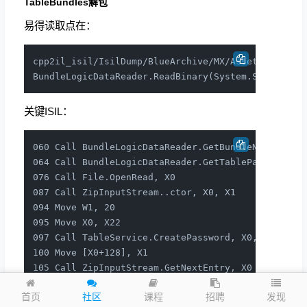
TableBundles解包
易得读取点在：
cpp2il_isil/IsilDump/BlueArchive/MX/AssetBundles/B
关键ISIL：
060 Call BundleLogicDataReader.GetBundleNameFromR
064 Call BundleLogicDataReader.GetTablePath, X0, 
076 Call File.OpenRead, X0                      
087 Call ZipInputStream..ctor, X0, X1             
094 Move W1, 20                                   
095 Move X0, X22                                  
097 Call TableService.CreatePassword, X0, X1      
100 Move [X0+128], X1                             
105 Call ZipInputStream.GetNextEntry, X0

113 Call String.ToLower …116 op_Inequality     
发现
首页
社区
课程
招聘