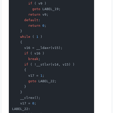
if
 ( v9 )

goto
 LABEL_19;

return
 v9;

default
:

return
0
;

    }

while
 ( 
1
 )

    {

      v16 = __ldaxr(v15);

if
 ( v16 )

break
;

if
 ( !__stlxr(v14, v15) )

      {

        v17 = 
1
;

goto
 LABEL_22;

      }

    }

    __clrex();

    v17 = 
0
;

LABEL_22:
