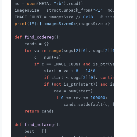
md = 
open
(META, 
"rb"
).read()

imagesSize = struct.unpack_from(
"<I"
, md, 
0xac
)[
0
]
IMAGE_COUNT = imagesSize // 
0x28
# sizeof(Il2Cp
print
(
f"[i] imagesSize=0x
{imagesSize:x}
 -> imageC
def
find_codereg
():

    cands = {}

for
 va 
in
range
(segs[
2
][
0
], segs[
2
][
0
] + segs
        c = num(va)

if
 c == IMAGE_COUNT 
and
 is_ptr(va + 
8
):

            start = va + 
8
 - 
14
*
8
if
 start < segs[
2
][
0
]: 
continue
if
 (
not
 is_ptr(start)) 
and
 is_ptr(sta
                rev = num(start)

if
0
 <= rev <= 
100000
:

                    cands.setdefault(c, []).append
return
 cands

def
find_metareg
():

    best = []
