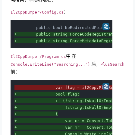
：
Il2CppDumper/Config.cs
+        public string ForceCodeRegistration { ge
+        public string ForceMetadataRegistration 
中 在
Il2CppDumper/Program.cs
后，
Console.WriteLine("Searching...")
PlusSearch
前：
-                var flag = il2Cpp.PlusSearch(...
+                bool flag;
+                if (!string.IsNullOrEmpty(config
+                    !string.IsNullOrEmpty(config
+                {
+                    var cr = Convert.ToUInt64(co
+                    var mr = Convert.ToUInt64(co
+                    Console.WriteLine($"[MX] For