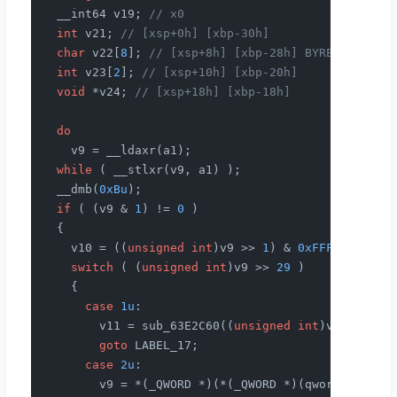
  __int64 v19; 
// x0
int
 v21; 
// [xsp+0h] [xbp-30h]
char
 v22[
8
]; 
// [xsp+8h] [xbp-28h] BYREF
int
 v23[
2
]; 
// [xsp+10h] [xbp-20h]
void
 *v24; 
// [xsp+18h] [xbp-18h]
do
    v9 = __ldaxr(a1);

while
 ( __stlxr(v9, a1) );

  __dmb(
0xBu
);

if
 ( (v9 & 
1
) != 
0
 )

  {

    v10 = ((
unsigned
int
)v9 >> 
1
) & 
0xFFFFFFF
;

switch
 ( (
unsigned
int
)v9 >> 
29
 )

    {

case
1u
:

        v11 = sub_63E2C60((
unsigned
int
)v10, a2 &
goto
 LABEL_17;

case
2u
:

        v9 = *(_QWORD *)(*(_QWORD *)(qword_FDCE5E