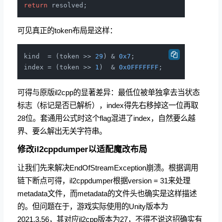
return
可见真正的token布局是这样：
kind  = (token >> 
29
) & 
0x7
;

index = (token >> 
1
)  & 
0x0FFFFFFF
可得与原版il2cpp的显著差异：最低位被单独拿去当状态
标志（标记是否已解析），index得先右移掉这一位再取
28位。套通用公式时这个flag混进了index，自然要么越
界、要么解出无关字符串。
修改il2cppdumper以适配魔改布局
让我们先来解决EndOfStreamException崩溃。根据调用
链下断点可得，il2cppdumper根据version = 31来处理
metadata文件，而metadata的文件头也确实是这样描述
的。但问题在于，游戏实际使用的Unity版本为
2021.3.56，其对应il2cpp版本为27，不得不说这招确实有