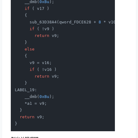
    __dmb(
0xBu
);

if
 ( v17 )

    {

      sub_63D38A4(qword_FDCE628 + 
8
 * v10);

if
 ( !v9 )

return
 v9;

    }

else
    {

      v9 = v16;

if
 ( !v16 )

return
 v9;

    }

LABEL_19:

    __dmb(
0xBu
);

    *a1 = v9;

  }

return
 v9;
