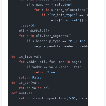
if
 s.name == 
".rela.dyn"
:

for
 r 
in
 s.iter_relocations():

if
 r[
"r_info_type"
] == 
1027
:

                    rel[r[
"r_offset"
]] = r[
"r_add
    f.seek(
0
)

    elf = ELFFile(f)

for
 s 
in
 elf.iter_segments():

if
 s.header.p_type == 
"PT_LOAD"
:

            segs.append((s.header.p_vaddr, s.heade
def
in_file
(
va
):

for
 vaddr, off, fsz, msz 
in
 segs:

if
 vaddr <= va < vaddr + fsz:

return
True
return
False
def
is_ptr
(
va
):

return
 va 
in
def
num
(
va
):

return
 struct.unpack_from(
"<Q"
, data, va)[
0
]
