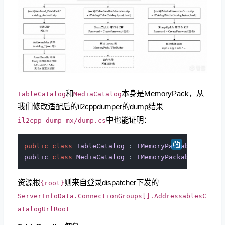
和
本身是MemoryPack，从
TableCatalog
MediaCatalog
我们修改适配后的il2cppdumper的dump结果
中也能证明：
il2cpp_dump_mx/dump.cs
public
class
TableCatalog
 : 
IMemoryPackable
<
Table
public
class
MediaCatalog
 : 
IMemoryPackable
<
Media
资源根
则来自登录dispatcher下发的
{root}
ServerInfoData.ConnectionGroups[].AddressablesC
atalogUrlRoot