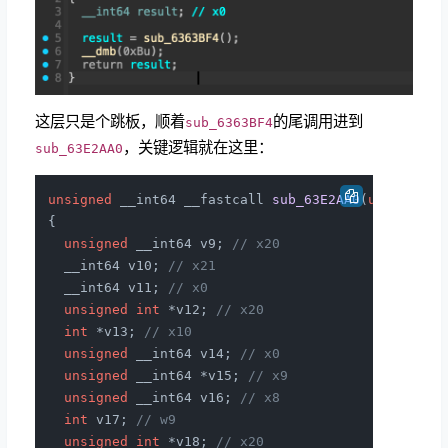
这层只是个跳板，顺着
的尾调用进到
sub_6363BF4
，关键逻辑就在这里：
sub_63E2AA0
unsigned
 __int64 __fastcall 
sub_63E2AA0
(
unsigned
 
{

unsigned
 __int64 v9; 
// x20
  __int64 v10; 
// x21
  __int64 v11; 
// x0
unsigned
int
 *v12; 
// x20
int
 *v13; 
// x10
unsigned
 __int64 v14; 
// x0
unsigned
 __int64 *v15; 
// x9
unsigned
 __int64 v16; 
// x8
int
 v17; 
// w9
unsigned
int
 *v18; 
// x20