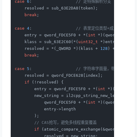
case
6
:                  
// 走特殊解析分支
    resolved = sub_63E2DA8(token);

break
;

case
4
:                  
// 表里定位类型+成员索引，再
    entry = qword_FDCE5F0 + *(
int
 *)(qword_FDCE5F
    klass = sub_63E2C60(*(
uint32_t
 *)entry, 
1
);

    resolved = *(_QWORD *)(klass + 
128
) + 
32
 * *(
break
;

case
5
:                  
// 字符串字面量，带CAS缓存
    resolved = qword_FDCE628[index];

if
 (!resolved) {

        entry = qword_FDCE5F0 + *(
int
 *)(qword_FD
        new_string = il2cpp_string_new_len_0(

            qword_FDCE5F0 + *(
int
 *)(qword_FDCE5F
            entry->length

        );

// CAS抢写，避免多线程重复覆盖
if
 (atomic_compare_exchange(&qword_FDCE62
            resolved = new_string;
