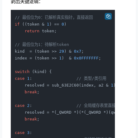
剥出关键逻辑：
// 最低位为0：已解析真实指针，直接返回
if
 ((token & 
1
) == 
0
)

return
 token;

// 最低位为1：待解析token
kind  = (token >> 
29
) & 
0x7
;

index = (token >> 
1
)  & 
0x0FFFFFFF
;

switch
case
1
:                  
// 类型/类引用
    resolved = sub_63E2C60(index, a2 & 
1
);

break
;

case
2
:                  
// 全局缓存表里直接取
    resolved = *(_QWORD *)(*(_QWORD *)(qword_FDCE
break
;

case
3