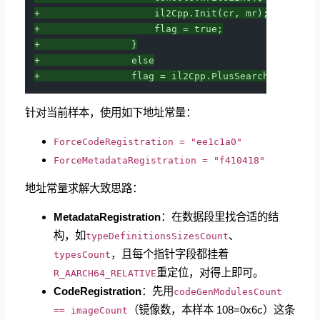
+                    il2Cpp.Init(cr, mr);
+                    flag = true;
+                }
+                else
+                flag = il2Cpp.PlusSearch(...);
针对当前样本，使用如下地址常量：
ForceCodeRegistration = "ee1c1a0"
ForceMetadataRegistration = "f410418"
地址常量求解大致思路：
MetadataRegistration
：在数据段里找合适的结
构，如
、
typeDefinitionsSizesCount
，且每个指针字段都挂着
typesCount
重定位，对得上即可。
R_AARCH64_RELATIVE
CodeRegistration
：先用
codeGenModulesCount
（镜像数，本样本 108=0x6c）这条
== imageCount