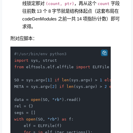
线锁定那对
，再从这个
字段
(count, ptr)
count
往前数 13 个 8 字节就是结构体起点（这套布局在
codeGenModules 之前一共 14 项指针/计数）即可
求得。
附对应脚本：
#!/usr/bin/env python3
import
from
 elftools.elf.elffile 
import
 ELFFile

SO = sys.argv[
1
] 
if
len
(sys.argv) > 
1
else
"extra
META = sys.argv[
2
] 
if
len
(sys.argv) > 
2
else
"ext
data = 
open
(SO, 
"rb"
).read()

rel = {}

with
open
(SO, 
"rb"
) 
as
 f:

    elf = ELFFile(f)

for
 s 
in
 elf.iter_sections():
