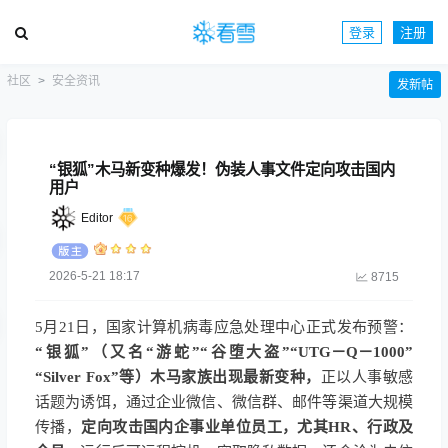
登录
注册
社区
安全资讯
发新帖
“银狐”木马新变种爆发！伪装人事文件定向攻击国内
用户
Editor
2026-5-21 18:17
8715
5月21日，国家计算机病毒应急处理中心正式发布预警：
“银狐”（又名“游蛇”“谷堕大盗”“UTG－Q－1000”
“Silver Fox”等）木马家族出现最新变种，
正以人事敏感
话题为诱饵，通过企业微信、微信群、邮件等渠道大规模
传播，
定向攻击国内企事业单位员工，尤其HR、行政及