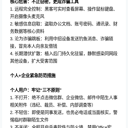
核心危害：不止窃密，更成诈骗工具
1. 远程完全控制：黑客可实时查看屏幕、操作鼠标键盘、
开启摄像头麦克风
2. 敏感信息窃取：盗取办公文档、账号密码、通讯录、财
务数据等核心资料
3. 沦为诈骗跳板：利用中招设备发送钓鱼消息、诈骗链
接，冒充本人向亲友借钱
4. 长期潜伏扩散：植入后门持久化驻留，静默感染同网段
其他设备，扩大受害范围
个人+企业紧急防范措施
个人用户：牢记“三不原则”
1. 不打开：绝不点击微信群、企业微信、邮件中陌生人事
相关附件（违纪、裁员、补偿、内部调查等）
2. 不轻信：即使是同事发送，也务必电话或当面核实，警
惕临时群聊陌生文件
3. 不关闭：全程开启杀毒软件与防火墙，禁用Office宏，