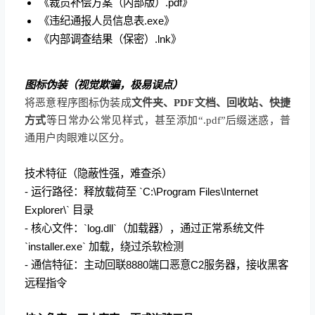
《裁员补偿方案（内部版）.pdf》
《违纪通报人员信息表.exe》
《内部调查结果（保密）.lnk》
图标伪装（视觉欺骗，极易误点）
将恶意程序图标伪装成
文件夹、PDF文档、回收站、快捷
方式
等日常办公常见样式，甚至添加“.pdf”后缀迷惑，普
通用户肉眼难以区分。
技术特征（隐蔽性强，难查杀）
- 运行路径：释放载荷至 `C:\Program Files\Internet
Explorer\` 目录
- 核心文件：`log.dll`（加载器），通过正常系统文件
`installer.exe` 加载，绕过杀软检测
- 通信特征：主动回联8880端口恶意C2服务器，接收黑客
远程指令