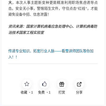
大
，本次人事主题新变种更是精准利用职场焦虑诱导点
击。安全无小事，警惕陌生文件，守住点击“红线”，才能
避免设备中招、信息泄露！
资讯来源：国家计算机病毒应急处理中心、计算机病毒防
治技术国家工程实验室
传递专业知识、拓宽行业人脉——看雪讲师团队等你加
入！！
收藏
免费
打赏
分享
・
1
・
1