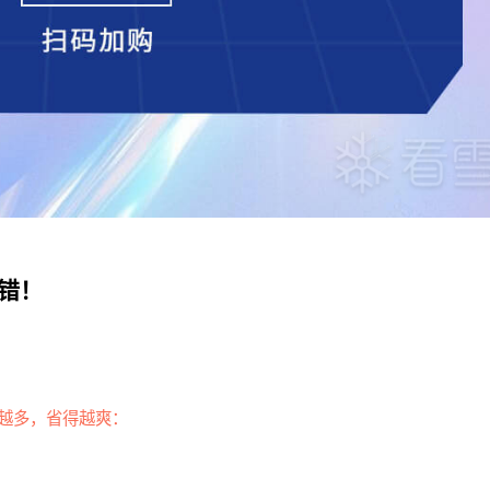
看错！
越多，省得越爽：