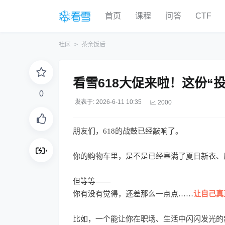
首页
课程
问答
CTF
社区
茶余饭后
看雪618大促来啦！这份“
0
发表于: 2026-6-11 10:35
2000
朋友们，618的战鼓已经敲响了。
你的购物车里，是不是已经塞满了夏日新衣、
但等等——
你有没有觉得，还差那么一点点……
让自己真
比如，一个能让你在职场、生活中闪闪发光的