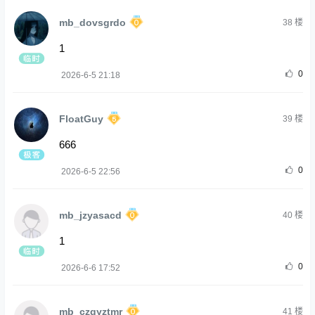
mb_dovsgrdo
38
楼
1
0
2026-6-5 21:18
FloatGuy
39
楼
666
0
2026-6-5 22:56
mb_jzyasacd
40
楼
1
0
2026-6-6 17:52
mb_czqyztmr
41
楼