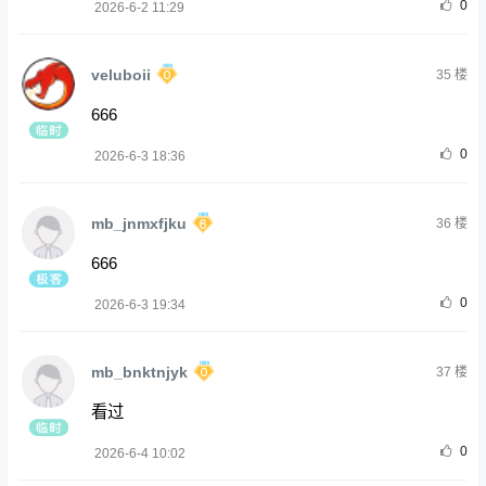
0
2026-6-2 11:29
veluboii
35
楼
666
0
2026-6-3 18:36
mb_jnmxfjku
36
楼
666
0
2026-6-3 19:34
mb_bnktnjyk
37
楼
看过
0
2026-6-4 10:02