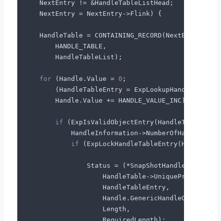
    NextEntry != &HandleTableListHead;

    NextEntry = NextEntry->Flink) {

    HandleTable = CONTAINING_RECORD(NextEntry,

        HANDLE_TABLE,

        HandleTableList);

for
 (Handle.Value = 
0
;

        (HandleTableEntry = ExpLookupHandleTableEn
        Handle.Value += HANDLE_VALUE_INC) {

if
 (ExpIsValidObjectEntry(HandleTableEntry
            HandleInformation->NumberOfHandles +=
if
 (ExpLockHandleTableEntry(HandleTabl
                Status = (*SnapShotHandleEntry)(&H
                    HandleTable->UniqueProcessId,

                    HandleTableEntry,

                    Handle.GenericHandleOverlay,

                    Length,

                    RequiredLength);
