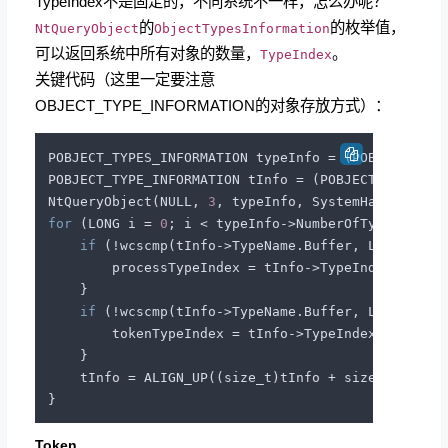
TypeIndex不是固定的，不同系统不一样，怎么办呢？
的
的枚举值，
NtQueryObject
ObjectTypesInformation
可以返回系统中所有对象的数量，
。
TypeIndex
关键代码（这里一定要注意
OBJECT_TYPE_INFORMATION的对象存放方式）：
POBJECT_TYPES_INFORMATION typeInfo = (POBJECT_TYPE
POBJECT_TYPE_INFORMATION tInfo = (POBJECT_TYPE_IN
NtQueryObject(NULL, 
3
for
 (LONG i = 
0
; i < typeInfo->NumberOfTypes; i++)
if
 (!wcscmp(tInfo->TypeName.Buffer, L
"Process
        processTypeIndex = tInfo->TypeIndex;

    }

if
 (!wcscmp(tInfo->TypeName.Buffer, L
"Token"
))
        tokenTypeIndex = tInfo->TypeIndex;

    }

    tInfo = ALIGN_UP((size_t)tInfo + sizeof(OBJECT
Token