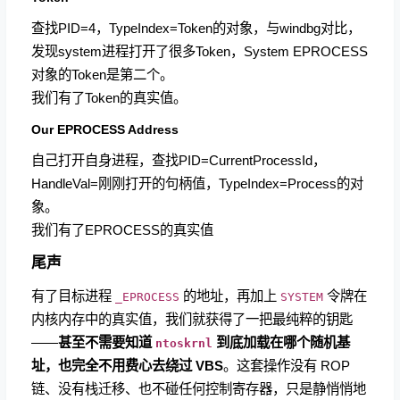
查找PID=4，TypeIndex=Token的对象，与windbg对比，
发现system进程打开了很多Token，System EPROCESS
对象的Token是第二个。
我们有了Token的真实值。
Our EPROCESS Address
自己打开自身进程，查找PID=CurrentProcessId，
HandleVal=刚刚打开的句柄值，TypeIndex=Process的对
象。
我们有了EPROCESS的真实值
尾声
有了目标进程
的地址，再加上
令牌在
_EPROCESS
SYSTEM
内核内存中的真实值，我们就获得了一把最纯粹的钥匙
——
甚至不需要知道
到底加载在哪个随机基
ntoskrnl
址，也完全不用费心去绕过 VBS
。这套操作没有 ROP
链、没有栈迁移、也不碰任何控制寄存器，只是静悄悄地