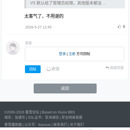
VS 默认给了管理员权限，其他版本都没 ...
太客气了，不用谢的
0
2026-5-27 12:45
游客
登录
|
注册
方可回帖
高级回复
表情
回帖
返回
©2000-2026 看雪论坛 | Based on
Xiuno BBS
域名：
加速乐
| SSL证书：
亚洲诚信
|
安全网易易盾
看雪播放器
|
公众号：ikanxue
|
联系我们
|
关于我们
Processed:
0.013
s, SQL:
30
/
沪ICP备2022023406号
/
沪公网安备