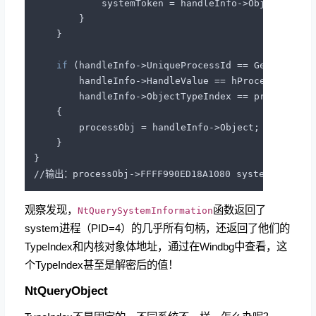
            systemToken = handleInfo->Object;

        }

    }

if
 (handleInfo->UniqueProcessId == GetCurrentP
        handleInfo->HandleValue == hProcess && 

        handleInfo->ObjectTypeIndex == processType
    {

        processObj = handleInfo->Object;

    }

}

观察发现，
函数返回了
NtQuerySystemInformation
system进程（PID=4）的几乎所有句柄，还返回了他们的
TypeIndex和内核对象体地址，通过在Windbg中查看，这
个TypeIndex甚至是解密后的值！
NtQueryObject