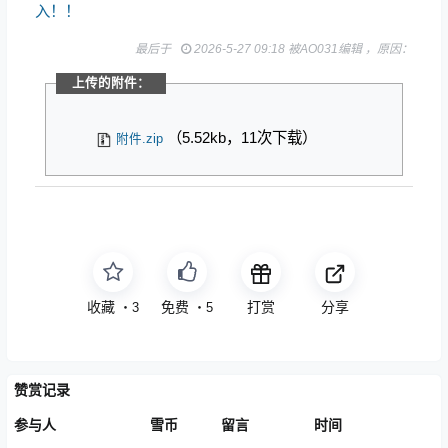
入！！
最后于
2026-5-27 09:18 被AO031编辑 ，原因：
上传的附件：
（5.52kb，11次下载）
附件.zip
收藏
免费
打赏
分享
・
3
・
5
赞赏记录
参与人
雪币
留言
时间