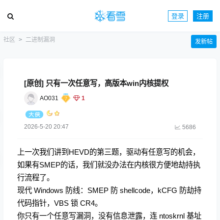
登录
注册
社区
二进制漏洞
发新帖
[原创] 只有一次任意写，高版本win内核提权
AO031
1
2026-5-20 20:47
5686
上一次我们讲到HEVD的第三题，驱动有任意写的机会，
如果有SMEP的话，我们就没办法在内核很方便地劫持执
行流程了。
现代 Windows 防线：SMEP 防 shellcode，kCFG 防劫持
代码指针，VBS 锁 CR4。
你只有一个任意写漏洞，没有信息泄露，连 ntoskrnl 基址