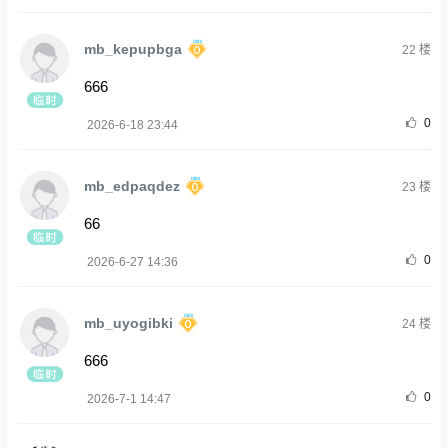
mb_kepupbga
22
楼
666
0
2026-6-18 23:44
mb_edpaqdez
23
楼
66
0
2026-6-27 14:36
mb_uyogibki
24
楼
666
0
2026-7-1 14:47