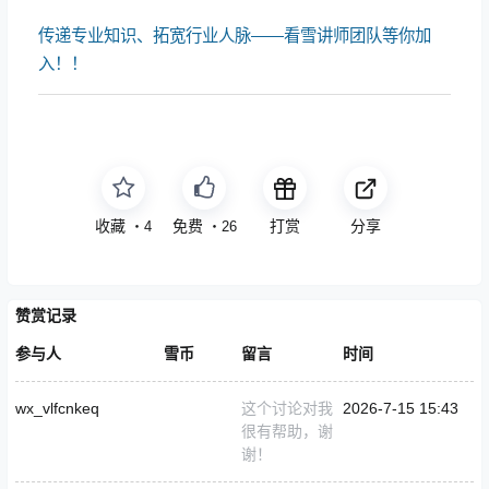
传递专业知识、拓宽行业人脉——看雪讲师团队等你加
入！！
收藏
免费
打赏
分享
・
4
・
26
赞赏记录
参与人
雪币
留言
时间
wx_vlfcnkeq
这个讨论对我
2026-7-15 15:43
很有帮助，谢
谢！