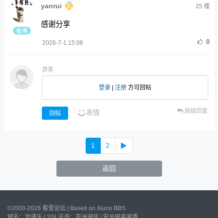
yanrui
25
楼
感谢分享
0
2026-7-1 15:06
游客
登录
|
注册
方可回帖
高级回复
表情
回帖
1
2
▶
返回
©2000-2026 看雪论坛 | Based on
Xiuno BBS
域名：
加速乐
| SSL证书：
亚洲诚信
|
安全网易易盾