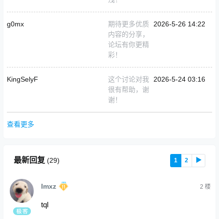
g0mx
期待更多优质
2026-5-26 14:22
内容的分享，
论坛有你更精
彩！
KingSelyF
这个讨论对我
2026-5-24 03:16
很有帮助，谢
谢！
查看更多
最新回复
(
29
)
1
2
▶
Imxz
2
楼
tql