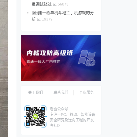
反调试绕过
56073
[原创]一款单机斗地主手机游戏的分
析
19379
关于我们
联系我们
企业服务
看雪公众号
专注于PC、移动、智能设备
安全研究及逆向工程的开发
者社区