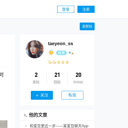
登录
注册
发新帖
taeyeon_ss
可
2
21
20
发帖
回帖
RANK
私信
关注
他的文章
和爱豆更近一步——某爱豆聊天App