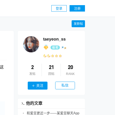
登录
注册
发新帖
taeyeon_ss
这
2
21
20
发帖
回帖
RANK
私信
关注
他的文章
和爱豆更近一步——某爱豆聊天App