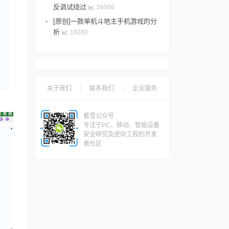
反调试绕过
56066
[原创]一款单机斗地主手机游戏的分
析
19280
关于我们
联系我们
企业服务
看雪公众号
专注于PC、移动、智能设备
安全研究及逆向工程的开发
者社区