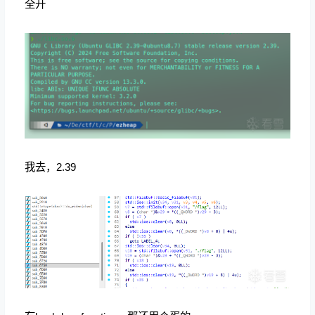
全开
我去，2.39