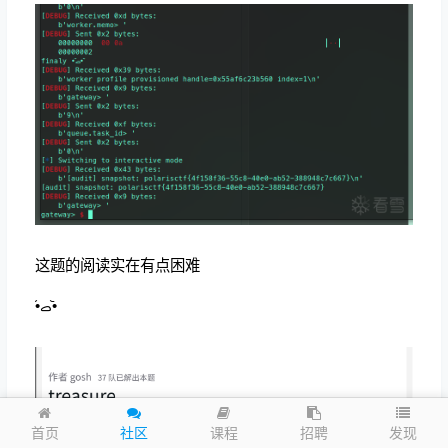
这题的阅读实在有点困难
•᷄ࡇ•᷅
发现
首页
社区
课程
招聘