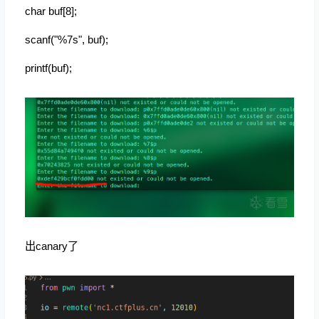
char buf[8];
scanf("%7s", buf);
printf(buf);
出canary了