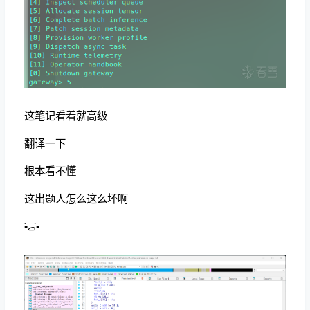
这笔记看着就高级
翻译一下
根本看不懂
这出题人怎么这么坏啊
•᷄ࡇ•᷅