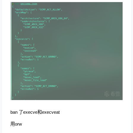
ban 了execve和execveat
用orw