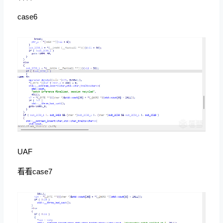
case6
UAF
看看case7