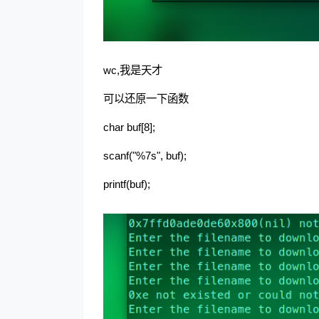
wc,我是天才
可以还原一下函数
char buf[8];
scanf("%7s", buf);
printf(buf);