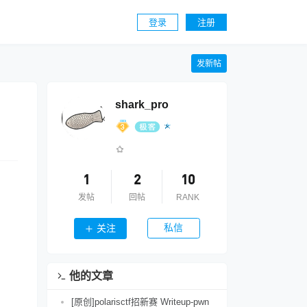
登录
注册
发新帖
shark_pro
1
2
10
发帖
回帖
RANK
私信
关注
他的文章
[原创]polarisctf招新赛 Writeup-pwn