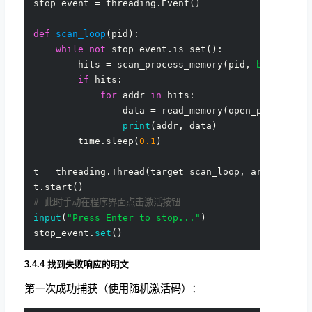
stop_event = threading.Event()

def
scan_loop
(
pid
):

while
not
 stop_event.is_set():

        hits = scan_process_memory(pid, 
b'"msg"'
)

if
 hits:

for
 addr 
in
 hits:

                data = read_memory(open_process(p
print
(addr, data)

        time.sleep(
0.1
)

t = threading.Thread(target=scan_loop, args=(targe
# 此时手动在程序界面点击激活按钮
input
(
"Press Enter to stop..."
)

stop_event.
set
3.4.4 找到失败响应的明文
第一次成功捕获（使用随机激活码）：