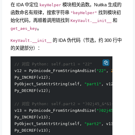
在 IDA 中定位
模块相关函数。Nuitka 生成的
keyHelper
函数命名有规律，搜索字符串
找到模块初
"keyHelper"
始化代码，再顺着调用链找到
和
KeyVault.__init__
。
get_aes_key
的 IDA 伪代码（节选，约 300 行中
KeyVault.__init__
的关键部分）：
// 对应 Python: self.part1 = "22"
v12 = PyUnicode_FromStringAndSize(
"22"
, 
2
);

Py_INCREF(v12);

PyObject_SetAttrString(self, 
"part1"
, v12);

Py_DECREF(v12);

// 对应 Python: self.part2 = ")02j45_&*&1+"
v13 = PyUnicode_FromStringAndSize(
")02j45_&*&1+"
,
Py_INCREF(v13);

PyObject_SetAttrString(self, 
"part2"
, v13);

Py_DECREF(v13);
