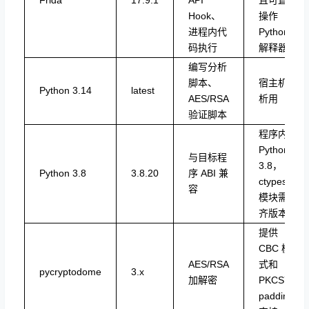
Frida
17.9.1
API
且可直接
Hook、
操作
进程内代
Python
码执行
解释器
编写分析
脚本、
宿主机分
Python 3.14
latest
AES/RSA
析用
验证脚本
程序内嵌
Python
与目标程
3.8，
Python 3.8
3.8.20
序 ABI 兼
ctypes
容
模块需对
齐版本
提供
CBC 模
AES/RSA
式和
pycryptodome
3.x
加解密
PKCS7
padding