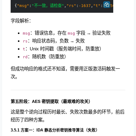
{
"msg"
:
"不一致，请检查"
,
"rs"
:
-1637
,
"t"
:
1775072039
,
"r
字段解析：
：错误信息，存在
字段 → 验证失败
msg
msg
：响应状态码，负数 → 失败
rs
：Unix 时间戳（服务端时间，防重放）
t
：随机数（防重放）
rd
但成功响应的格式还不知道，需要用正版激活码触发一
次。
第五阶段：AES 密钥提取（最艰难的攻关）
这是整个逆向过程历时最长、失败次数最多的环节，前后
经历了四种方案。
3.5.1 方案一：IDA 静态分析密钥推导算法（失败）