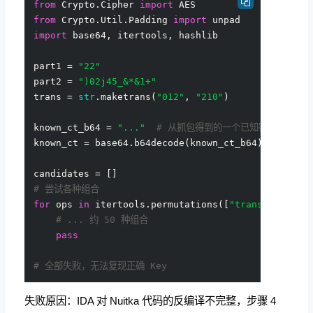
from
 Crypto.Cipher 
import
from
 Crypto.Util.Padding 
import
import
 base64, itertools, hashlib

part1 = 
"22"
part2 = 
")02j45_&*&1+"
trans = 
str
.maketrans(
"012"
, 
"210"
)

known_ct_b64 = 
"..."
# 从抓包得到的一个已知密文
known_ct = base64.b64decode(known_ct_b64)

# 尝试各种组合
for
 ops 
in
 itertools.permutations([
"translate"
, 
"
# ... 约 50 种组合
pass
# 全部失败，无法复现正确 Key
失败原因：IDA 对 Nuitka 代码的反编译不完整，步骤 4