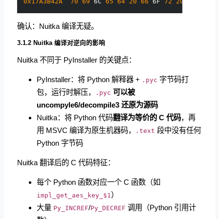
0x17A3B42A
70
69
 6C 
65
64
20
66
 6F 
72
20
   piled
确认：Nuitka 编译无疑。
3.1.2 Nuitka 编译对逆向的影响
Nuitka 不同于 PyInstaller 的关键点：
PyInstaller：将 Python 解释器 +
字节码打
.pyc
包，运行时解压，
可以被
.pyc
uncompyle6/decompile3 还原为源码
Nuitka：将 Python 代码
翻译为等价的 C 代码
，再
用 MSVC 编译为原生机器码，
段中没有任何
.text
Python 字节码
Nuitka 翻译后的 C 代码特征：
每个 Python 函数对应一个 C 函数（如
）
impl_get_aes_key_$1
大量
/
调用（Python 引用计
Py_INCREF
Py_DECREF