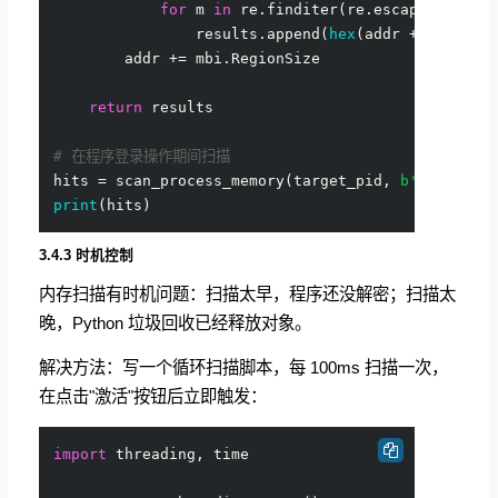
for
 m 
in
 re.finditer(re.escape(pattern
                results.append(
hex
(addr + m.start(
        addr += mbi.RegionSize

return
 results

# 在程序登录操作期间扫描
hits = scan_process_memory(target_pid, 
b'{"msg":'
print
3.4.3 时机控制
内存扫描有时机问题：扫描太早，程序还没解密；扫描太
晚，Python 垃圾回收已经释放对象。
解决方法：写一个循环扫描脚本，每 100ms 扫描一次，
在点击"激活"按钮后立即触发：
import
 threading, time
