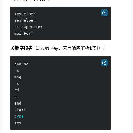
keyHelper

aeshelper

httpOperator

关键字段名
（JSON Key，来自响应解析逻辑）：
canuse

es

msg

rs

rd

t

end

type