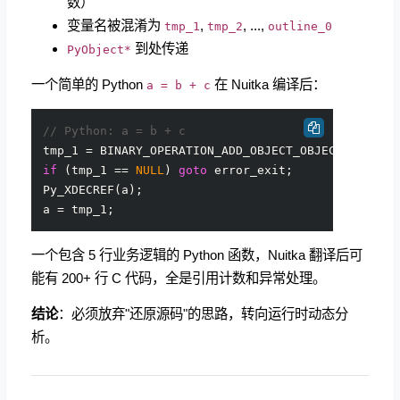
数）
变量名被混淆为
,
, ...,
tmp_1
tmp_2
outline_0
到处传递
PyObject*
一个简单的 Python
在 Nuitka 编译后：
a = b + c
// Python: a = b + c
if
 (tmp_1 == 
NULL
) 
goto
 error_exit;

Py_XDECREF(a);

一个包含 5 行业务逻辑的 Python 函数，Nuitka 翻译后可
能有 200+ 行 C 代码，全是引用计数和异常处理。
结论
：必须放弃"还原源码"的思路，转向运行时动态分
析。