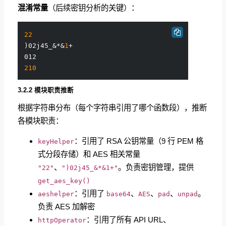
混淆常量
（后续密钥分析的关键）：
22
)02j45_&*&
1
+

210
3.2.2 模块职责推断
根据字符串分布（每个字符串引用了哪个函数段），推断
各模块职责：
：引用了 RSA 公钥常量（9 行 PEM 格
keyHelper
式分段存储）和 AES 相关常量
、
。负责密钥管理，提供
"22"
")02j45_&*&1+"
get_aes_key()
：引用了
、
、
、
。
aeshelper
base64
AES
pad
unpad
负责 AES 加解密
：引用了所有 API URL、
httpOperator