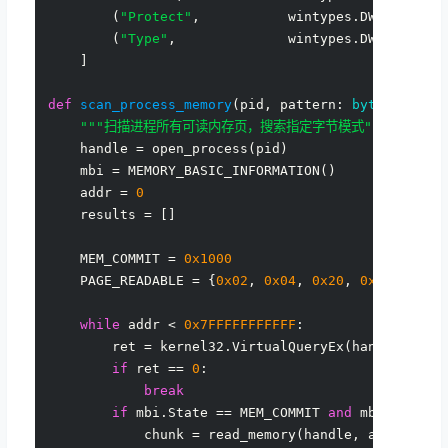
        (
"Protect"
,           wintypes.DWORD),

        (
"Type"
,              wintypes.DWORD),

    ]

def
scan_process_memory
(
pid, pattern: 
bytes
):

"""扫描进程所有可读内存页，搜索指定字节模式"""
    handle = open_process(pid)

    mbi = MEMORY_BASIC_INFORMATION()

    addr = 
0
    results = []

    MEM_COMMIT = 
0x1000
    PAGE_READABLE = {
0x02
, 
0x04
, 
0x20
, 
0x40
}  
# R
while
 addr < 
0x7FFFFFFFFFFF
:

        ret = kernel32.VirtualQueryEx(handle, ctyp
if
 ret == 
0
:

break
if
 mbi.State == MEM_COMMIT 
and
 mbi.Protec
            chunk = read_memory(handle, addr, mbi.