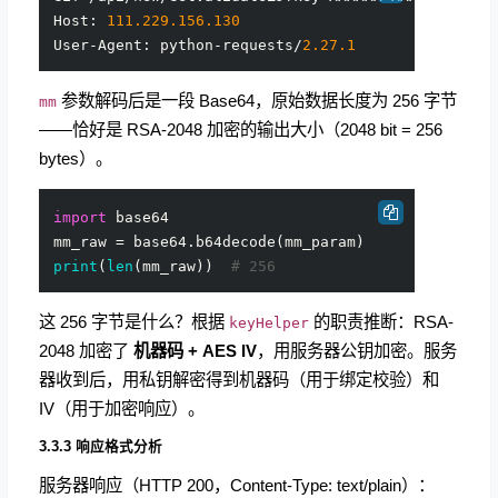
Host: 
111.229
.156
.130
User-Agent: python-requests/
2.27
.1
参数解码后是一段 Base64，原始数据长度为 256 字节
mm
——恰好是 RSA-2048 加密的输出大小（2048 bit = 256
bytes）。
import
 base64

print
(
len
(mm_raw))  
# 256
这 256 字节是什么？根据
的职责推断：RSA-
keyHelper
2048 加密了
机器码 + AES IV
，用服务器公钥加密。服务
器收到后，用私钥解密得到机器码（用于绑定校验）和
IV（用于加密响应）。
3.3.3 响应格式分析
服务器响应（HTTP 200，Content-Type: text/plain）：