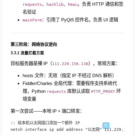
、
、
。负责 HTTP 通信和签
requests
hashlib
hmac
名验证
：引用了 PyQt5 控件名。负责 UI 逻辑
mainForm
第三阶段：网络协议逆向
3.3.1 流量拦截方案
目标服务器是裸 IP（
），常规方案：
111.229.156.130
hosts 文件：无效（指定 IP 不经过 DNS 解析）
Fiddler/Charles 全局代理：需要程序支持系统代
理，Python
库默认读取
环
requests
HTTP_PROXY
境变量
第一次尝试——本地 IP + 端口转发：
:: 给本机以太网接口添加一个额外 IP

netsh interface ip add address "以太网" 111.229.156.1