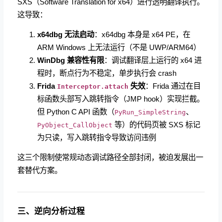
SXS（Software Translation for x64）进行透明翻译执行。
这导致：
x64dbg 无法启动
：x64dbg 本身是 x64 PE，在
ARM Windows 上无法运行（不是 UWP/ARM64）
WinDbg 兼容性有限
：调试翻译层上运行的 x64 进
程时，断点行为不稳定，单步执行会 crash
Frida
失效
：Frida 通过在目
Interceptor.attach
标函数头部写入跳转指令（JMP hook）实现拦截。
但 Python C API 函数（
、
PyRun_SimpleString
等）的代码页被 SXS 标记
PyObject_CallObject
为只读，写入跳转指令导致访问违例
这三个限制使常规动态调试路径全部封闭，被迫发展出一
套替代方案。
三、逆向分析过程