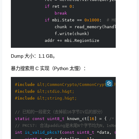
if
 ret == 
0
:

break
if
 mbi.State == 
0x1000
:  
# MEM_COMMIT
                chunk = read_memory(handle, addr,
                f.write(chunk)

Dump 大小：1.1 GB。
暴力搜索用 C 实现（Python 太慢）：
#
include
 &lt;CommonCrypto/CommonCryptor.h&gt;
#
include
 &lt;stdio.h&gt;
#
include
 &lt;string.h&gt;
// 已知的一段密文（去掉前16字节IV后的部分）
static
const
uint8_t
 known_ct[
16
] = { 
/* 密文最后一个
// PKCS7: 合法padding是末尾N个字节均为N，1≤N≤16
int
is_valid_pkcs7
(
const
uint8_t
 *data, 
size_t
 le