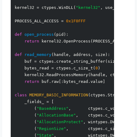
kernel32 = ctypes.WinDLL(
"kernel32"
, use_last_err
PROCESS_ALL_ACCESS = 
0x1F0FFF
def
open_process
(
pid
):

return
 kernel32.OpenProcess(PROCESS_ALL_ACCES
def
read_memory
(
handle, address, size
):

    buf = ctypes.create_string_buffer(size)

    bytes_read = ctypes.c_size_t(
0
)

    kernel32.ReadProcessMemory(handle, ctypes.c_vo
return
 buf.raw[:bytes_read.value]

class
MEMORY_BASIC_INFORMATION
(ctypes.Structure):

    _fields_ = [

        (
"BaseAddress"
,       ctypes.c_void_p),

        (
"AllocationBase"
,    ctypes.c_void_p),

        (
"AllocationProtect"
, wintypes.DWORD),

        (
"RegionSize"
,        ctypes.c_size_t),

        (
"State"
,             wintypes.DWORD),
