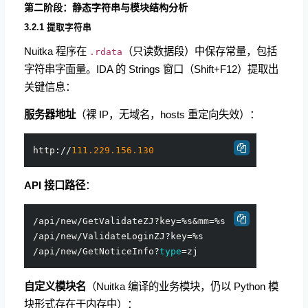
第二阶段：静态字符串与模块结构分析
3.2.1 提取字符串
Nuitka 程序在
（只读数据段）中保存常量，包括
.rdata
字符串字面量。IDA 的 Strings 窗口（Shift+F12）提取出
关键信息：
服务器地址
（裸 IP，无域名，hosts 重定向失效）：
http://
111.229
.156
.130
API 接口路径
：
/api/new/GetValidateZJ?key=%s&mm=%s

/api/new/ValidateLoginZJ?key=%s

/api/new/GetNoticeInfo?
type
自定义模块名
（Nuitka 编译的业务模块，仍以 Python 模
块形式存在于内存中）：