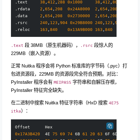
.text     
38
,
412
,
288
0x1000
38
,
412
,
800
 CODE|EX
.rdata    
2
,
654
,
208
0x24A8000
2
,
654
,
208
  INITIAL
.data     
2
,
654
,
208
0x2730000
2
,
654
,
208
  INITIAL
.rsrc     
240
,
123
,
904
0x29B8000
240
,
123
,
904
 INITIA
.reloc    
163
,
840
0x13A9B000
163
,
840
段 38MB（原生机器码），
段惊人的
.text
.rsrc
229MB（嵌入资源）。
正常 Nuitka 程序会将 Python 标准库的字节码（.pyc）打
包进资源段，229MB 的资源段完全符合预期。对比：
PyInstaller 程序会有
字符串和自解压存根，
MEIPASS
PyInstaller 特征完全缺失。
在二进制中搜索 Nuitka 特征字符串（HxD 搜索
4E75
）：
itka
0x17A3B420
  4E 
75
69
74
 6B 
61
20
63