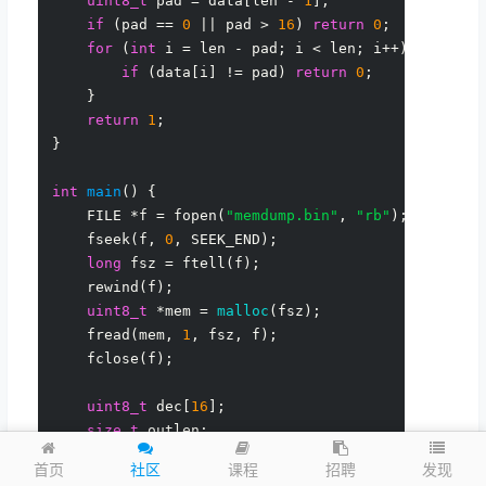
uint8_t
 pad = data[len - 
1
];

if
 (pad == 
0
 || pad > 
16
) 
return
0
;

for
 (
int
 i = len - pad; i < len; i++) {

if
 (data[i] != pad) 
return
0
;

    }

return
1
;

}

int
main
()
 {

    FILE *f = fopen(
"memdump.bin"
, 
"rb"
);

    fseek(f, 
0
, SEEK_END);

long
 fsz = ftell(f);

    rewind(f);

uint8_t
 *mem = 
malloc
(fsz);

    fread(mem, 
1
, fsz, f);

    fclose(f);

uint8_t
 dec[
16
];

size_t
 outlen;

long
 hits = 
0
;

发现
首页
社区
课程
招聘