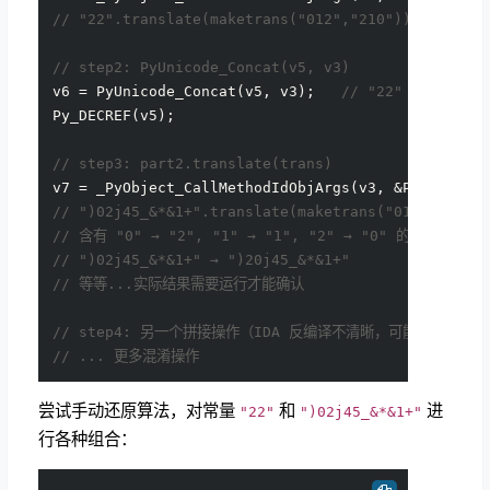
// "22".translate(maketrans("012","210")) = 
// step2: PyUnicode_Concat(v5, v3)
v6 = PyUnicode_Concat(v5, v3);   
// "22" + ")02j4
Py_DECREF(v5);

// step3: part2.translate(trans)
v7 = _PyObject_CallMethodIdObjArgs(v3, &PyId_tran
// ")02j45_&*&1+".translate(maketrans("012","210"
// 含有 "0" → "2", "1" → "1", "2" → "0" 的替换
// ")02j45_&*&1+" → ")20j45_&*&1+"
// 等等...实际结果需要运行才能确认
// step4: 另一个拼接操作（IDA 反编译不清晰，可能有 3 个 p
// ... 更多混淆操作
尝试手动还原算法，对常量
和
进
"22"
")02j45_&*&1+"
行各种组合：