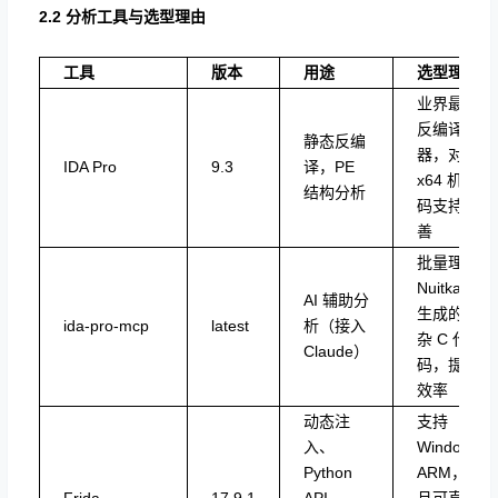
2.2 分析工具与选型理由
工具
版本
用途
选型理由
业界最强
反编译
静态反编
器，对
IDA Pro
9.3
译，PE
x64 机器
结构分析
码支持完
善
批量理解
Nuitka
AI 辅助分
生成的复
ida-pro-mcp
latest
析（接入
杂 C 代
Claude）
码，提升
效率
动态注
支持
入、
Windows
Python
ARM，