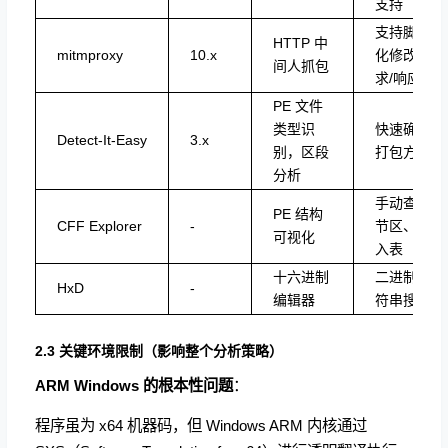
支持
支持脚本
HTTP 中
mitmproxy
10.x
化修改请
间人抓包
求/响应
PE 文件
类型识
快速确认
Detect-It-Easy
3.x
别，区段
打包方式
分析
手动查看
PE 结构
CFF Explorer
-
节区、导
可视化
入表
十六进制
二进制字
HxD
-
编辑器
符串搜索
2.3 关键环境限制（影响整个分析策略）
ARM Windows 的根本性问题
：
程序虽为 x64 机器码，但 Windows ARM 内核通过