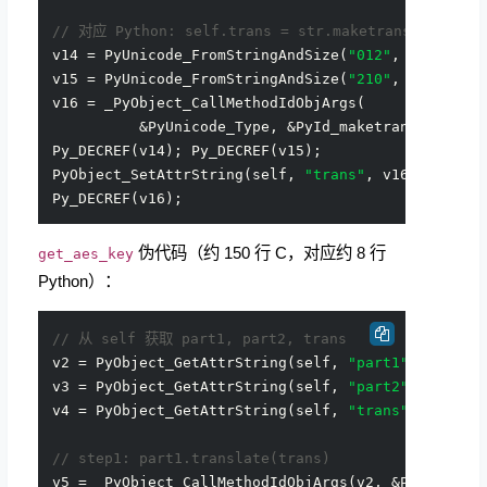
// 对应 Python: self.trans = str.maketrans("012", 
v14 = PyUnicode_FromStringAndSize(
"012"
, 
3
);

v15 = PyUnicode_FromStringAndSize(
"210"
, 
3
);

v16 = _PyObject_CallMethodIdObjArgs(

          &PyUnicode_Type, &PyId_maketrans, v14, 
Py_DECREF(v14); Py_DECREF(v15);

PyObject_SetAttrString(self, 
"trans"
, v16);

伪代码（约 150 行 C，对应约 8 行
get_aes_key
Python）：
// 从 self 获取 part1, part2, trans
v2 = PyObject_GetAttrString(self, 
"part1"
);   
// 
v3 = PyObject_GetAttrString(self, 
"part2"
);   
// 
v4 = PyObject_GetAttrString(self, 
"trans"
);   
// 
// step1: part1.translate(trans)
v5 = _PyObject_CallMethodIdObjArgs(v2, &PyId_tran