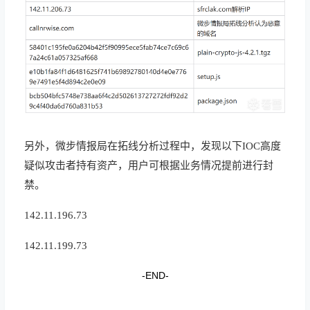
另
外
，
微步
情报局
在
拓线
分析
过程
中
，
发
现
以下
I
O
C
高
度
疑似
攻击
者
持有
资产
，
用户
可
根据
业务
情况
提前
进
行
封
禁
。
142.11.196.73
142.11.199.73
-END-