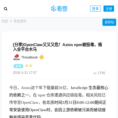
登录
注册
社区
安全资讯
发新帖
[分享]OpenClaw又又又危！Axios npm被投毒，植
入全平台木马
Threatbook
2026-3-31 17:57
1750
今日
，
Axios
这个
年
下载量
超
3
6
亿、
JavaScript 生态最核心
的
依赖
之一
，
在 npm 仓库遭遇供应链投毒。相关风险已
传导至OpenClaw，
在北京时间3月31日8:00-12:00期间正
常安装使用OpenClaw时，会因上游依赖被污染而被动接
触并
感染
恶意
代码
。