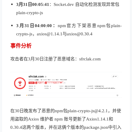
3月31日00:05:41
：Socket.dev 自动化检测发现异常包
plain-crypto-js
3月31日04:00:00：
npm官方下架恶意npm包plain-
crypto-js，axios@1.14.1与axios@0.30.4
事件分析
攻击者
在
3
月
3
0
日
注册
了
恶意
域名
：
sfrclak.com
在
3
0
日
晚
发布
了
恶意
的
npm
包
plain-crypto-js@4.2.1
，
并
使
用
盗取
的
Axios 维护者 npm 账号
更新
了
Axios
1
.
1
4
.
1
和
0.30.4
这两个
版本
，
并
在
这俩个
版本的
package.json
中
引入