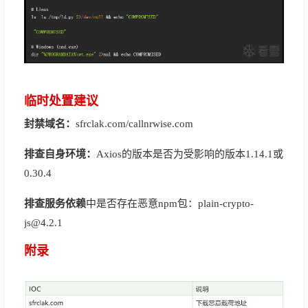
临时处置建议
封禁
域名
：
sfrclak.com
/
callnrwise.com
排查
自身
环境
：
Axios
的
版本
是否
为
受影响
的
版本
1
.
1
4
.
1
或
0.30.4
排查
服务
依赖
中
是否
存在
恶意
npm
包
：
plain-crypto-
js@4.2.1
附录