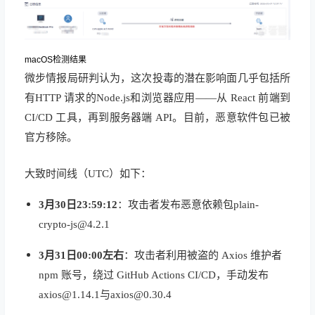
macOS检测结果
微步
情报局
研判
认为
，
这次
投毒
的
潜在
影响面
几乎
包括
所
有
HTTP 请求的Node.js和浏览器应用——从 React 前端到
CI/CD 工具，再到服务器端 API
。
目前
，
恶意
软件包
已被
官方
移除
。
大致
时间线（UTC）
如下
：
3月30日23:59:12
：攻击者发布恶意依赖包plain-
crypto-js@4.2.1
3月31日00:00左右
：攻击者利用被盗的 Axios 维护者
npm 账号，绕过 GitHub Actions CI/CD，手动发布
axios@1.14.1与axios@0.30.4