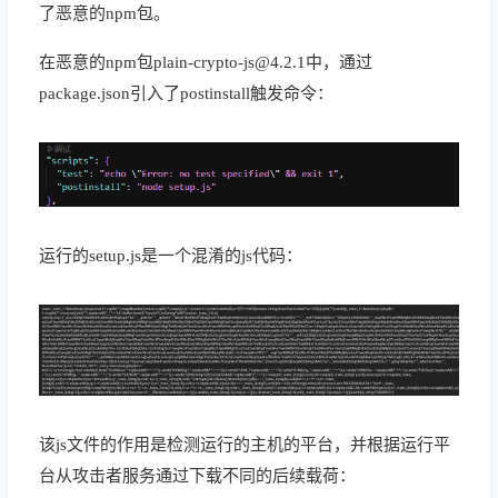
了
恶意
的
npm
包
。
在
恶意
的
npm
包
plain-crypto-js@4.2.1
中
，
通过
package.json
引入
了
postinstall
触发
命令
：
运行
的
set
up
.
j
s
是
一个
混淆
的
js
代码
：
该
js
文件
的
作用
是
检测
运行
的
主机
的
平台
，
并
根据
运行
平
台
从
攻击者
服务
通过
下载
不同
的
后续
载荷
：