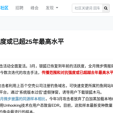
社区
招聘
峰会
发现
度或已超25年最高水平
击活动全面复活。3月，银狐已恢复到年前的活跃度，全月微步情报
今数次迭代的攻击手法，
传播范围和对抗强度或已超越去年最高水
攻击者利用上百个空壳公司注册钓鱼域名，可快速变更所属钓鱼网站
平台，通过“系统版本过低”虚假弹窗，诱导用户下载银狐木马。
9月微步披露的同源样本相比
，
今年3月攻击者放弃了白加黑加载本地b
使用Unhooking技术在用户态致盲EDR。目前，这批样本最新变种数
单钓鱼中最流行的样本
。