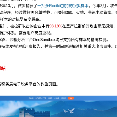
去年10月，微步捕获了
一批多Rootkit加持的银狐样本
。今年3月，攻
动程序，绕过微软黑名单拦截，可关闭360、火绒、腾讯电脑管家、
批样本的对抗复杂度最高。
报告》，被拉群攻击的企业中有
93.19%
在黑产拉群前对攻击毫无感知，
防护体系，需要用户高度重视。
箱S、沙箱分析平台OneSandbox均已支持所有样本的精确检测。
将持续发布银狐月度报告，并第一时间跟进解读相关重大攻击事件。
网站
省税务局电子税务平台的钓鱼页面。