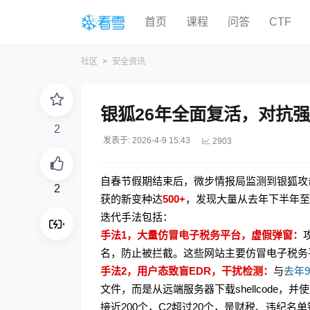
首页
课程
问答
CTF
社区
安全资讯
银狐26年全面复活，对抗强
2
发表于: 2026-4-9 15:43
2903
自春节假期结束后，微步情报局监测到银狐攻
2
获的新变种达
500+
，发现大量从去年下半年至
迭代
手法包括：
手法1，大量仿冒电子税务平台，虚假弹窗：
名，防止被拦截。这些网站主要仿冒电子税务
手法2，用户态致盲EDR，干扰检测：
与
去年
文件，而是从远端服务器下载shellcode，并
接近200个，C2超过20个，是财税、违纪名