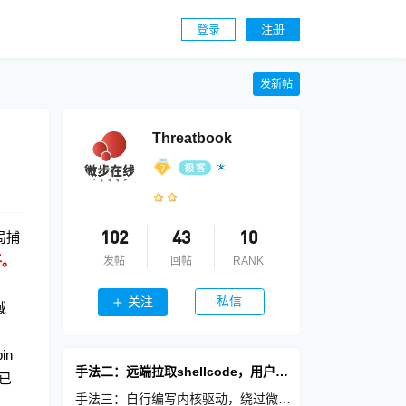
登录
注册
发新帖
Threatbook
局捕
102
43
10
平。
发帖
回帖
RANK
私信
关注
域
in
手法二：远端拉取shellcode，用户态致盲EDR
量已
手法三：自行编写内核驱动，绕过微软黑名单