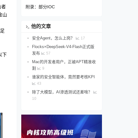
击者
附录：部分IOC
金山
他的文章
足
安全Agent，怎么上岗？
17
Flocks×DeepSeek-V4-Flash正式版
发布
57
以下
Mac的开发者用户，正被APT精准收
割
9
谁家的安全智能体，竟然要考核KPI
43
除了大模型，AI渗透测试还差啥？
10