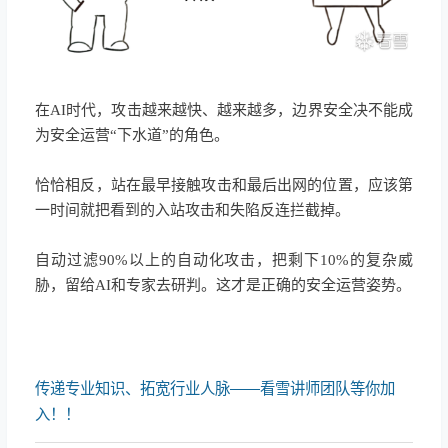
在AI时代，攻击越来越快、越来越
多，
边界
安全决不能成
为
安全运营“
下水道
”
的角色
。
恰恰相反，
站在最早接触攻击和最后出网的位置
，应该第
一时间就把看到的入站攻击和失陷反连拦截掉
。
自动过滤90%以上的自动化攻击，把剩下10%的复杂威
胁，留给AI和专家去研判。这才是正确的安全运营姿势。
传递专业知识、拓宽行业人脉——看雪讲师团队等你加
入！！