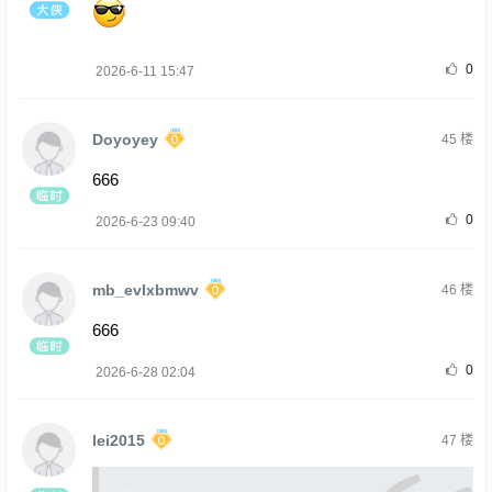
0
2026-6-11 15:47
Doyoyey
45
楼
666
0
2026-6-23 09:40
mb_evlxbmwv
46
楼
666
0
2026-6-28 02:04
lei2015
47
楼