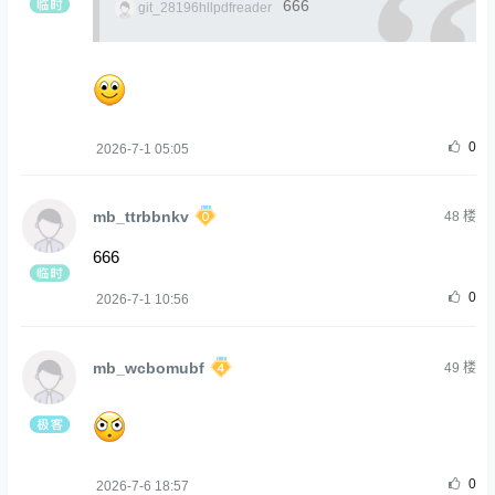
666
git_28196hllpdfreader
0
2026-7-1 05:05
mb_ttrbbnkv
48
楼
666
0
2026-7-1 10:56
mb_wcbomubf
49
楼
0
2026-7-6 18:57