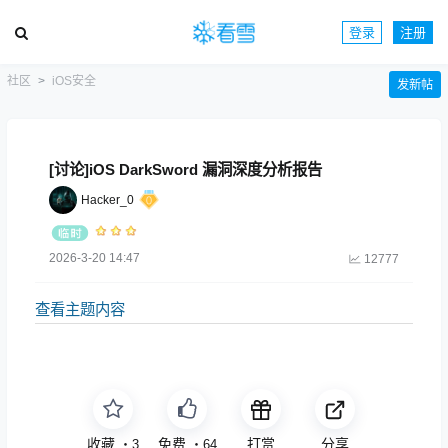
登录
注册
社区
iOS安全
发新帖
[讨论]iOS DarkSword 漏洞深度分析报告
Hacker_0
2026-3-20 14:47
12777
查看主题内容
收藏
免费
打赏
分享
・
3
・
64