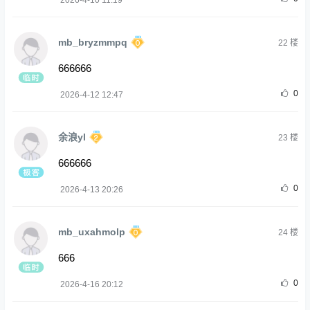
mb_bryzmmpq
22
楼
666666
0
2026-4-12 12:47
余浪yl
23
楼
666666
0
2026-4-13 20:26
mb_uxahmolp
24
楼
666
0
2026-4-16 20:12