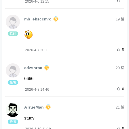
1
2026-4-6 12:15
mb_eksccmro
19
楼
0
2026-4-7 20:11
cdzshrba
20
楼
6666
0
2026-4-8 14:46
ATrueMan
21
楼
study
0
2026-4-10 11:19