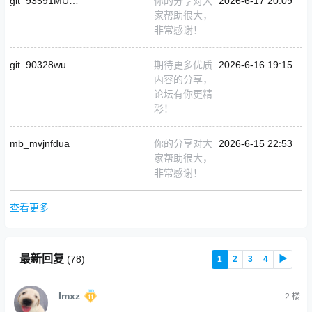
git_93591MUZIHIT
你的分享对大
2026-6-17 20:09
家帮助很大，
非常感谢！
git_90328wuyanzu168
期待更多优质
2026-6-16 19:15
内容的分享，
论坛有你更精
彩！
mb_mvjnfdua
你的分享对大
2026-6-15 22:53
家帮助很大，
非常感谢！
查看更多
最新回复
(
78
)
1
2
3
4
▶
Imxz
2
楼