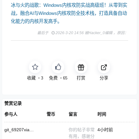
冰与火的战歌：Windows内核攻防实战高级班！从零到实
战，融合AI与Windows内核攻防全技术栈，打造具备自动
化能力的内核开发高手。
最后于
2026-3-20 14:56 被Hacker_0编辑 ，原因：
收藏
点赞
打赏
分享
・
3
・
65
赞赏记录
参与人
雪币
留言
时间
git_69207xiaohuihui1024
你的帖子非常
4小时前
有用，感谢分