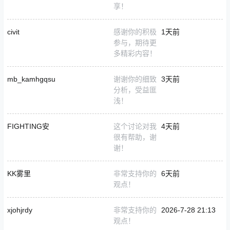
享！
civit
感谢你的积极
1天前
参与，期待更
多精彩内容！
mb_kamhgqsu
谢谢你的细致
3天前
分析，受益匪
浅！
FIGHTING安
这个讨论对我
4天前
很有帮助，谢
谢！
KK雾里
非常支持你的
6天前
观点！
xjohjrdy
非常支持你的
2026-7-28 21:13
观点！