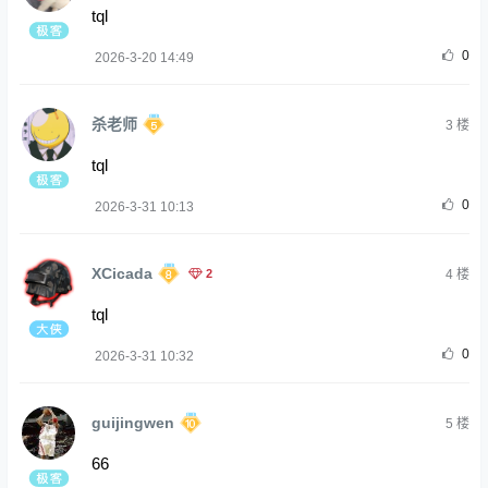
tql
0
2026-3-20 14:49
杀老师
3
楼
tql
0
2026-3-31 10:13
XCicada
2
4
楼
tql
0
2026-3-31 10:32
guijingwen
5
楼
66