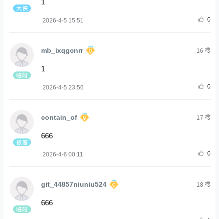
1
0
2026-4-5 15:51
mb_ixqgcnrr
16
楼
1
0
2026-4-5 23:56
contain_of
17
楼
666
0
2026-4-6 00:11
git_44857niuniu524
18
楼
666