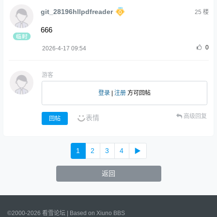
git_28196hllpdfreader
25
楼
666
0
2026-4-17 09:54
游客
登录
|
注册
方可回帖
高级回复
表情
回帖
1
2
3
4
▶
返回
©2000-2026 看雪论坛 | Based on
Xiuno BBS