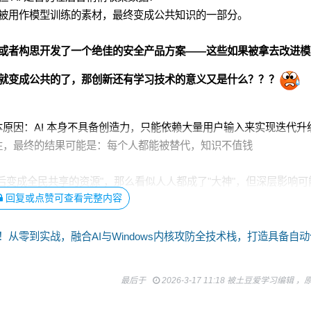
被用作模型训练的素材，最终变成公共知识的一部分。
或者构思开发了一个绝佳的安全产品方案——这些如果被拿去改进模
就变成公共的了，
那创新还有学习技术的意义又是什么？？？
根本原因：AI 本身不具备创造力，只能依赖大量用户输入来实现迭代升
以往，最终的结果可能是：每个人都能被替代，知识不值钱
然后变成全民共享的资源"，那么看似人人都成了"大神"，但深层影响可
回复或点赞可查看完整内容
！从零到实战，融合AI与Windows内核攻防全技术栈，打造具备自动
最后于
2026-3-17 11:18 被土豆爱学习编辑 