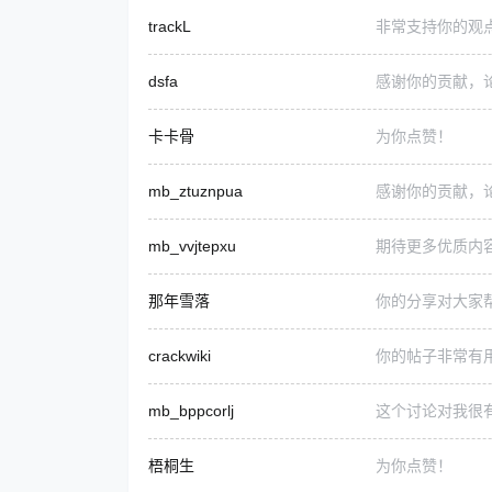
trackL
非常支持你的观
dsfa
感谢你的贡献，
卡卡骨
为你点赞！
mb_ztuznpua
感谢你的贡献，
mb_vvjtepxu
期待更多优质内
那年雪落
你的分享对大家
crackwiki
你的帖子非常有
mb_bppcorlj
这个讨论对我很
梧桐生
为你点赞！