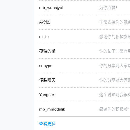
mb_wdhsjycl
为你点赞！
A冷忆
非常支持你的观
nxlite
感谢你的积极参
孤独的街
你的帖子非常有
sonyps
你的分享对大家
便胜晴天
你的分享对大家
Yangser
这个讨论对我很
mb_mmodulik
感谢你的积极参
查看更多