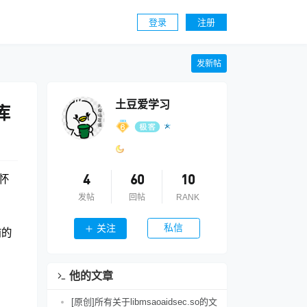
登录
注册
发新帖
土豆爱学习
库
怀
4
60
10
发帖
回帖
RANK
私信
关注
前的
他的文章
[原创]所有关于libmsaoaidsec.so的文