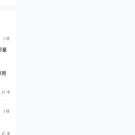
2
楼
尽量
拿用
0
3
楼
0