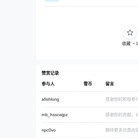
收藏
・
赞赏记录
参与人
雪币
留言
afishlong
感谢你的积极参
mb_hsscwjpz
感谢你的贡献，
npc0vo
期待更多优质内