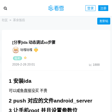
登录
注册
社区
茶余饭后
发新帖
[分享]ida 动态调试so步骤
咕嘎咕嘎
2026-2-26 20:01
1888
1 安装ida
可以咸鱼直接没买 不贵
2 push 对应的文件android_server
3 让手机root 并且设置参数位