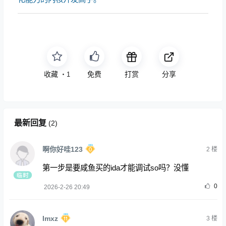
收藏
免费
打赏
分享
・
1
最新回复
(
2
)
啊你好哇123
2
楼
第一步是要咸鱼买的ida才能调试so吗？没懂
0
2026-2-26 20:49
Imxz
3
楼