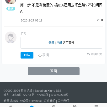
第一步 不是有免费的 搞IDA还用去闲鱼嘛? 不如问问
AI
0
2026-2-27 09:18
游客
登录
|
注册
方可回帖
高级回复
表情
回帖
返回
©2000-2026 看雪论坛 | Based on
Xiuno BBS
域名：
加速乐
| SSL证书：
亚洲诚信
|
安全网易易盾
看雪播放器
|
公众号：ikanxue
|
联系我们
|
关于我们
Processed:
0.010
s, SQL:
19
/
沪ICP备2022023406号
/
沪公网安备