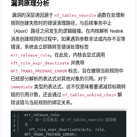
漏洞原理分析
​ 漏洞的深层诱因源于
函数在处理新
nf_tables_newrule
规则创建失败时的错误清理路径，与后续事务中止
（Abort）路径之间发生的逻辑碰撞。在内核解析 Netlink
消息创建规则的过程中，如果遇到参数非法或内存不足等
错误，系统会立即跳转至错误处理标签
。在此处，内核会显式调用
err_release_rule
并携带
nft_rule_expr_deactivate
标志，旨在撤销当前规则中
NFT_TRANS_PREPARE_ERROR
已经部分解析的表达式对其他对象的引用。对于
类型的表达式，这不仅意味着要递减目标跳转
immediate
链的引用计数，还会通过
解
nf_tables_unbind_chain
除该链与当前规则的绑定关系。
err_release_rule:
1
// 第一次去激活：由 nf_tables_newrule 直接触
2
发
3
nft_rule_expr_deactivate(&ctx, rule,
4
NFT_TRANS_PREPARE_ERROR);