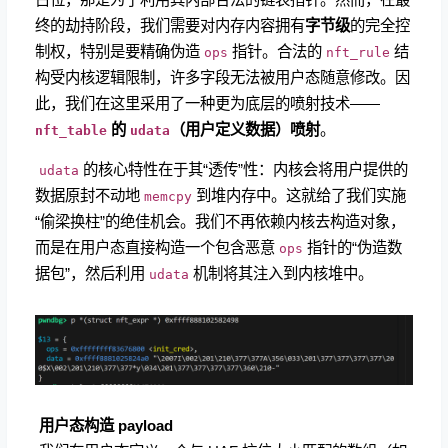
终的劫持阶段，我们需要对内存内容拥有
字节级
的完全控
制权，特别是要精确伪造
指针。合法的
结
ops
nft_rule
构受内核逻辑限制，许多字段无法被用户态随意修改。因
此，我们在这里采用了一种更为底层的喷射技术——
的
（用户定义数据）喷射
。
nft_table
udata
​
的核心特性在于其“透传”性：内核会将用户提供的
udata
数据原封不动地
到堆内存中。这就给了我们实施
memcpy
“偷梁换柱”的绝佳机会。我们不再依赖内核去构造对象，
而是在用户态直接构造一个包含恶意
指针的“伪造数
ops
据包”，然后利用
机制将其注入到内核堆中。
udata
​
用户态构造 payload