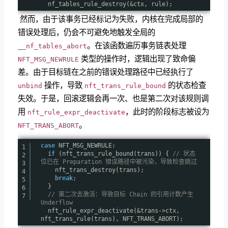
nf_tables_rule_destroy(&ctx, rule);
​ 然而，由于该事务已经标记为失败，内核在完成局部的
错误处理后，仍会不可避免地触发全局的
。在该函数遍历事务链表处理
__nf_tables_abort
类型的操作时，逻辑出现了致命偏
NFT_MSG_NEWRULE
差。由于目标链在之前的错误处理路径中已经执行了
操作，导致
的状态检查
unbind
nft_trans_rule_bound
失效。于是，回滚逻辑会再一次、也是第二次对该规则调
用
，此时的阶段标志被设为
nft_rule_expr_deactivate
。
NFT_TRANS_ABORT
case
NFT_MSG_NEWRULE:
1
if
(nft_trans_rule_bound(trans)) {
// 状态
2
位已在 Preparation 错误路径中被污染，导致检查跳过
3
nft_trans_destroy(trans);
4
break
;
5
}
6
// 第二次去激活：导致目标 Chain 的引用计数产生
7
Underflow
nft_rule_expr_deactivate(&trans->ctx,
nft_trans_rule(trans), NFT_TRANS_ABORT);