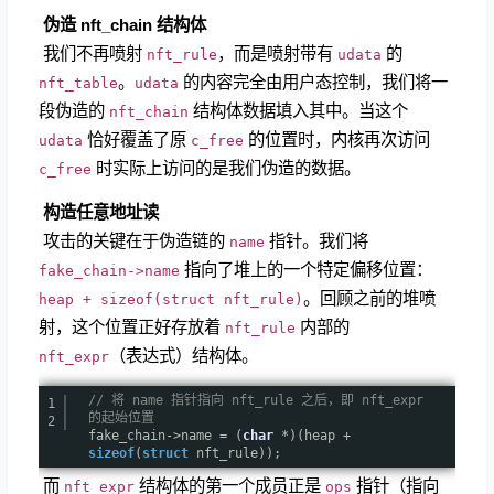
​
伪造 nft_chain 结构体
​ 我们不再喷射
，而是喷射带有
的
nft_rule
udata
。
的内容完全由用户态控制，我们将一
nft_table
udata
段伪造的
结构体数据填入其中。当这个
nft_chain
恰好覆盖了原
的位置时，内核再次访问
udata
c_free
时实际上访问的是我们伪造的数据。
c_free
​
构造任意地址读
​ 攻击的关键在于伪造链的
指针。我们将
name
指向了堆上的一个特定偏移位置：
fake_chain->name
。回顾之前的堆喷
heap + sizeof(struct nft_rule)
射，这个位置正好存放着
内部的
nft_rule
（表达式）结构体。
nft_expr
// 将 name 指针指向 nft_rule 之后，即 nft_expr
1
的起始位置
2
fake_chain->name = (
char
*)(heap +
sizeof
(
struct
nft_rule));
​ 而
结构体的第一个成员正是
指针（指向
nft_expr
ops