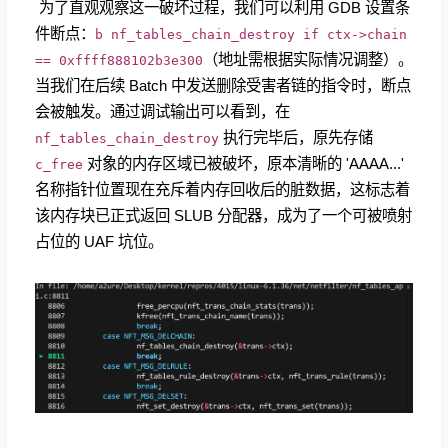
​ 为了直观观察这一破坏过程，我们可以利用 GDB 设置条
件断点：
b nf_tables_chain_destroy if ctx->chain
（地址需根据实际情况调整）。
== 0xffff888102b3e300
当我们在后续 Batch 中发送删除受害者链的指令时，断点
会被触发。通过调试输出可以看到，在
执行完毕后，原先存储
nf_tables_chain_destroy
对象的内存区域已被破坏，原本清晰的 'AAAA...'
c_free
名称指针位置现在充斥着内存回收后的脏数据，这标志着
该内存块已正式返回 SLUB 分配器，成为了一个可被喷射
占位的 UAF 坑位。