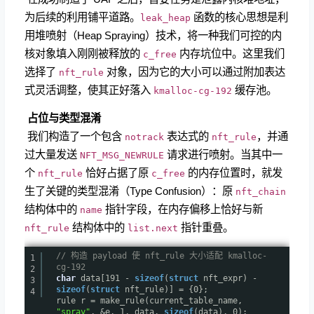
为后续的利用铺平道路。
函数的核心思想是利
leak_heap
用堆喷射（Heap Spraying）技术，将一种我们可控的内
核对象填入刚刚被释放的
内存坑位中。这里我们
c_free
选择了
对象，因为它的大小可以通过附加表达
nft_rule
式灵活调整，使其正好落入
缓存池。
kmalloc-cg-192
​
占位与类型混淆
​ 我们构造了一个包含
表达式的
，并通
notrack
nft_rule
过大量发送
请求进行喷射。当其中一
NFT_MSG_NEWRULE
个
恰好占据了原
的内存位置时，就发
nft_rule
c_free
生了关键的类型混淆（Type Confusion）：原
nft_chain
结构体中的
指针字段，在内存偏移上恰好与新
name
结构体中的
指针重叠。
nft_rule
list.next
// 构造 payload 使 nft_rule 大小适配 kmalloc-
1
cg-192
2
char
data[191 -
sizeof
(
struct
nft_expr) -
3
sizeof
(
struct
nft_rule)] = {0};
4
rule r = make_rule(current_table_name,
"spray"
, &e, 1, data,
sizeof
(data), 0);