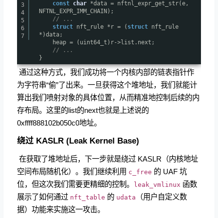
const
char
*data = nftnl_expr_get_str(e,
3
NFTNL_EXPR_IMM_CHAIN);
4
// ...
5
struct
nft_rule *r = (
struct
nft_rule
6
*)data;
7
heap = (uint64_t)r->list.next;
// ...
}
​ 通过这种方式，我们成功将一个内核内部的链表指针作
为字符串“偷”了出来。一旦获得这个堆地址，我们就能计
算出我们喷射对象的具体位置，从而精准地控制后续的内
存布局。这里的list的next也就是上述说的
0xffff888102b050c0地址。
绕过 KASLR (Leak Kernel Base)
​ 在获取了堆地址后，下一步就是绕过 KASLR（内核地址
空间布局随机化）。我们继续利用
的 UAF 坑
c_free
位，但这次我们需要更精细的控制。
函数
leak_vmlinux
展示了如何通过
的
（用户自定义数
nft_table
udata
据）功能来实施这一攻击。