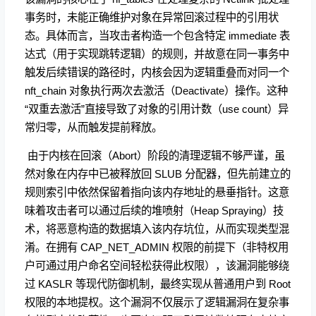
事务时，未能正确维护对象在异常回滚过程中的引用状
态。具体而言，当攻击者构造一个包含特定 immediate 表
达式（用于实现跳转逻辑）的规则，并故意在同一事务中
触发后续错误的路径时，内核会因为逻辑重叠而对同一个
nft_chain 对象执行两次去激活（Deactivate）操作。这种
“双重去激活”直接导致了对象的引用计数（use count）异
常归零，从而触发提前释放。
​ 由于内核在回滚（Abort）阶段的清理逻辑不够严谨，虽
然对象在内存中已被释放回 SLUB 分配器，但先前建立的
规则索引中依然保留着指向该内存地址的悬垂指针。这意
味着攻击者可以通过后续的堆喷射（Heap Spraying）技
术，将恶意构造的数据填入该内存坑位，从而实现类型混
淆。在拥有 CAP_NET_ADMIN 权限的前提下（非特权用
户可通过用户命名空间轻松获得此权限），该漏洞能够绕
过 KASLR 等现代防御机制，最终实现从普通用户到 Root
权限的本地提权。这个漏洞不仅展示了逻辑漏洞在复杂事