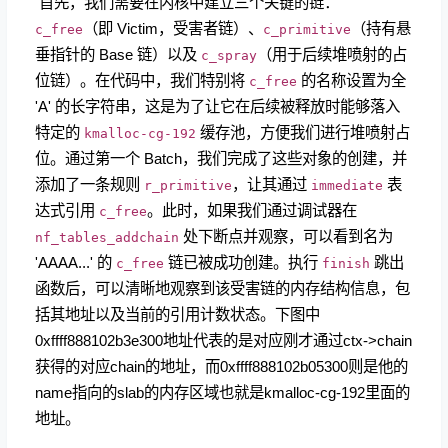
​ 首先，我们需要在内核中建立三个关键的链：
（即 Victim，受害者链）、
（持有悬
c_free
c_primitive
垂指针的 Base 链）以及
（用于后续堆喷射的占
c_spray
位链）。在代码中，我们特别将
的名称设置为全
c_free
'A' 的长字符串，这是为了让它在后续被释放时能够落入
特定的
缓存池，方便我们进行堆喷射占
kmalloc-cg-192
位。通过第一个 Batch，我们完成了这些对象的创建，并
添加了一条规则
，让其通过
表
r_primitive
immediate
达式引用
。此时，如果我们通过调试器在
c_free
处下断点并观察，可以看到名为
nf_tables_addchain
'AAAA...' 的
链已被成功创建。执行
跳出
c_free
finish
函数后，可以清晰地观察到该受害链的内存结构信息，包
括其地址以及当前的引用计数状态。下图中
0xffff888102b3e300地址代表的是对应刚才通过ctx->chain
获得的对应chain的地址，而0xffff888102b05300则是他的
name指向的slab的内存区域也就是kmalloc-cg-192里面的
地址。