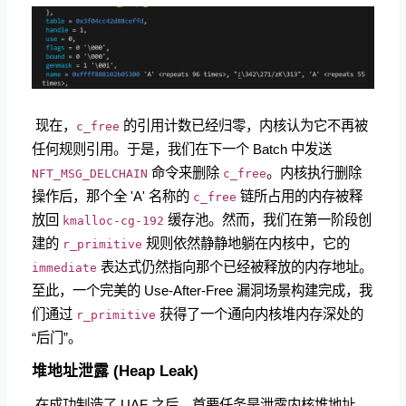
​ 现在，
的引用计数已经归零，内核认为它不再被
c_free
任何规则引用。于是，我们在下一个 Batch 中发送
命令来删除
。内核执行删除
NFT_MSG_DELCHAIN
c_free
操作后，那个全 'A' 名称的
链所占用的内存被释
c_free
放回
缓存池。然而，我们在第一阶段创
kmalloc-cg-192
建的
规则依然静静地躺在内核中，它的
r_primitive
表达式仍然指向那个已经被释放的内存地址。
immediate
至此，一个完美的 Use-After-Free 漏洞场景构建完成，我
们通过
获得了一个通向内核堆内存深处的
r_primitive
“后门”。
堆地址泄露 (Heap Leak)
​ 在成功制造了 UAF 之后，首要任务是泄露内核堆地址，