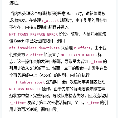
流程。
​ 当内核处理这个构造精巧的恶意 Batch 时，逻辑陷阱被
成功触发。在处理
规则时，由于引用的目标链
r_attack
不存在，内核立即抛出错误并进入
阶段。随后，内核开始回滚
NFT_TRANS_PREPARE_ERROR
该 Batch 中已处理的规则，调用
来清理
。由于我
nft_immediate_deactivate
r_effect
们预先为
链设置了
标
c_effect
NFT_CHAIN_BINDING
志，这一操作会触发递归解绑，导致受害者链
的
c_free
引用计数从 2 递减至 1。然而，真正的致命一击发生在整
个事务最终中止（Abort）的时刻。内核在执行
逻辑时，会再次遍历事务链表处理
__nf_tables_abort
操作。由于先前的解绑逻辑未能在事
NFT_MSG_NEWRULE
务状态中留下完整标记，导致状态检查失效，回滚流程对
发起了第二次去激活操作。至此，
的引
r_effect
c_free
用计数再次递减，彻底归零。