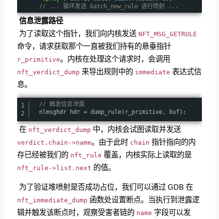
// ... 循环发送 batch_new_rule 进行喷射 ...
​
信息泄露路径
​ 为了读取这个指针，我们向内核发送
NFT_MSG_GETRULE
命令，请求获取那个一直被我们持有的悬垂指针
。内核在处理这个请求时，会调用
r_primitive
来导出规则中的
表达式信
nft_verdict_dump
immediate
息。
// 触发信息泄露
1
nlmsghdr hdr = dump_rule(r_primitive, buf);
2
​ 在
中，内核会试图读取并发送
nft_verdict_dump
。由于此时
指针指向的内
verdict.chain->name
chain
存已经被我们的
覆盖，内核实际上读取的是
nft_rule
的值。
nft_rule->list.next
​ 为了验证堆喷射是否成功占位，我们可以通过 GDB 在
函数处设置断点。当执行到泄露逻
nft_immediate_dump
辑并触发该断点时，观察受害者链的
字段可以发
name