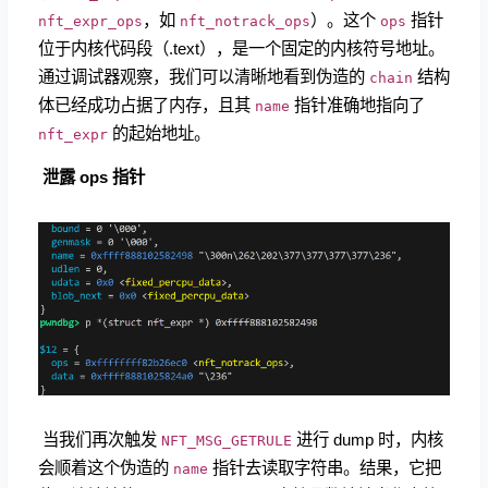
，如
）。这个
指针
nft_expr_ops
nft_notrack_ops
ops
位于内核代码段（.text），是一个固定的内核符号地址。
通过调试器观察，我们可以清晰地看到伪造的
结构
chain
体已经成功占据了内存，且其
指针准确地指向了
name
的起始地址。
nft_expr
​
泄露 ops 指针
​ 当我们再次触发
进行 dump 时，内核
NFT_MSG_GETRULE
会顺着这个伪造的
指针去读取字符串。结果，它把
name