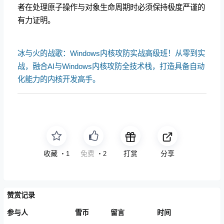
者在处理原子操作与对象生命周期时必须保持极度严谨的
有力证明。
冰与火的战歌：Windows内核攻防实战高级班！从零到实
战，融合AI与Windows内核攻防全技术栈，打造具备自动
化能力的内核开发高手。
收藏
点赞
打赏
分享
・
1
・
2
赞赏记录
参与人
雪币
留言
时间