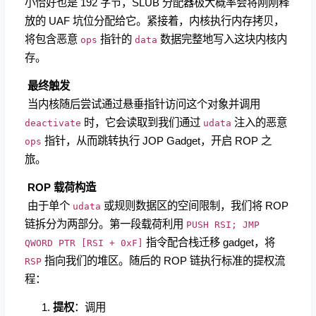
小恰好也是 192 字节，SLUB 分配器极大概率会将刚刚释
放的 UAF 坑位分配给它。紧接着，内核执行内存拷贝，
将包含恶意
指针的
数据完整地写入这块内核内
ops
data
存。
​
最终触发
​ 当内核随后尝试通过悬垂指针访问这个对象并调用
时，它会读取到我们通过
注入的恶意
deactivate
udata
指针，从而跳转执行 JOP Gadget，开启 ROP 之
ops
旅。
​
ROP 载荷构造
​ 由于单个
或规则数据区的空间限制，我们将 ROP
udata
链拆分为两部分。第一段载荷利用
PUSH RSI; JMP
指令配合栈迁移 gadget，将
QWORD PTR [RSI + 0xF]
指向我们的堆区。随后的 ROP 链执行标准的提权流
RSP
程：
提权
：调用