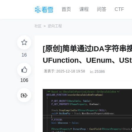
首页
课程
问答
CTF
社区
逆向工程
[原创]简单通过IDA字符串搜索
16
UFunction、UEnum、U
发表于: 2025-12-18 19:58
25386
106