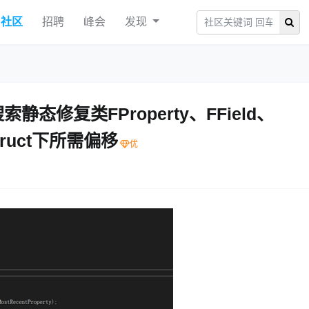
社区
招聘
峰会
发现
静态修复类FProperty、FField、
Struct下所需偏移