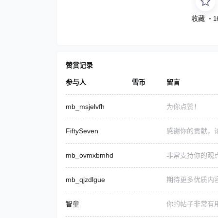
收藏
・
1
赞赏记录
参与人
雪币
留言
mb_msjelvfh
为你点赞！
FiftySeven
感谢你的贡献，
mb_ovmxbmhd
非常支持你的观
mb_qjzdlgue
期待更多优质内
智童
你的帖子非常有