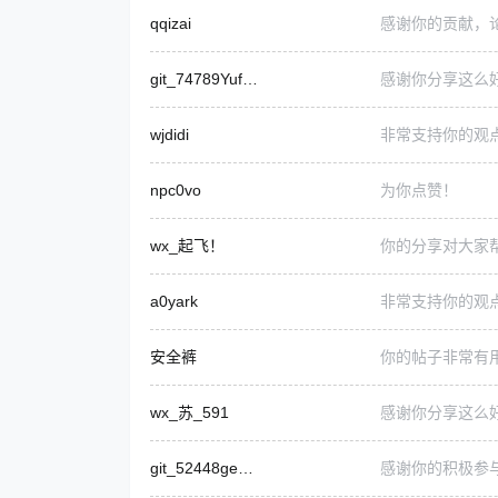
qqizai
感谢你的贡献，
git_74789Yufengk
感谢你分享这么
wjdidi
非常支持你的观
npc0vo
为你点赞！
wx_起飞！
你的分享对大家
a0yark
非常支持你的观
安全裤
你的帖子非常有
wx_苏_591
感谢你分享这么
git_52448generalmokka
感谢你的积极参