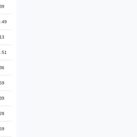
39
4:49
13
1:51
36
59
39
28
59