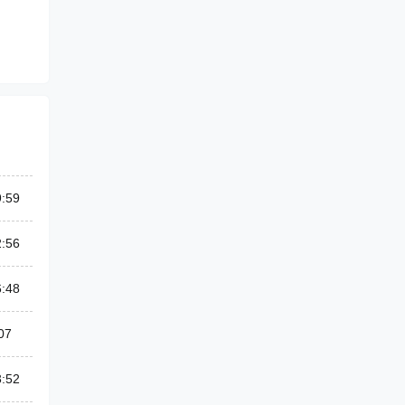
9:59
2:56
6:48
07
3:52