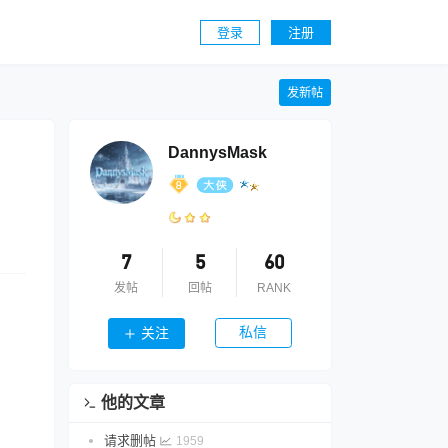
登录
注册
发新帖
DannysMask
7
5
60
发帖
回帖
RANK
私信
关注
他的文章
请求删帖
1959