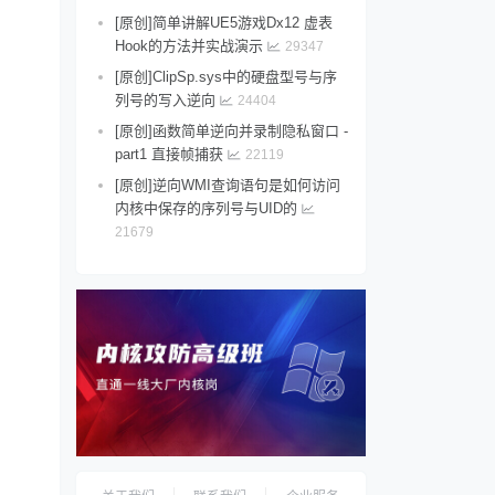
[原创]简单讲解UE5游戏Dx12 虚表
Hook的方法并实战演示
29347
[原创]ClipSp.sys中的硬盘型号与序
列号的写入逆向
24404
[原创]函数简单逆向并录制隐私窗口 -
part1 直接帧捕获
22119
[原创]逆向WMI查询语句是如何访问
内核中保存的序列号与UID的
21679