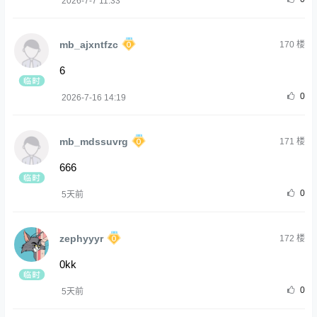
2026-7-7 11:33
mb_ajxntfzc
170
楼
6
0
2026-7-16 14:19
mb_mdssuvrg
171
楼
666
0
5天前
zephyyyr
172
楼
0kk
0
5天前