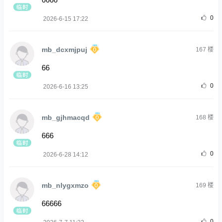
0
2026-6-15 17:22
mb_dcxmjpuj
167
楼
66
0
2026-6-16 13:25
mb_gjhmacqd
168
楼
666
0
2026-6-28 14:12
mb_nlygxmzo
169
楼
66666
0