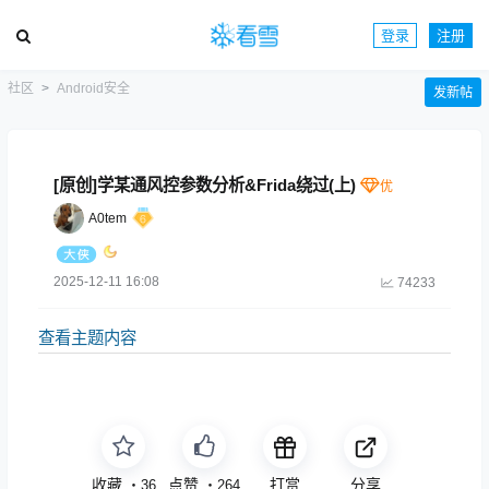
登录
注册
社区
Android安全
发新帖
[原创]学某通风控参数分析&Frida绕过(上)
A0tem
2025-12-11 16:08
74233
查看主题内容
收藏
点赞
打赏
分享
・
36
・
264