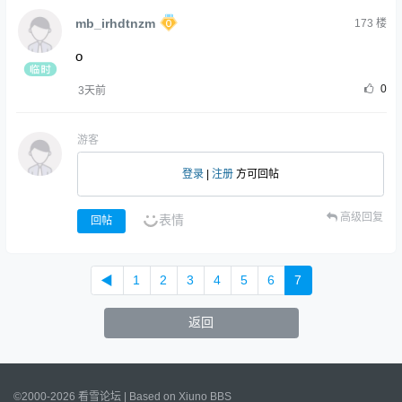
mb_irhdtnzm
173
楼
o
0
3天前
游客
登录
|
注册
方可回帖
高级回复
表情
回帖
◀
1
2
3
4
5
6
7
返回
©2000-2026 看雪论坛 | Based on
Xiuno BBS