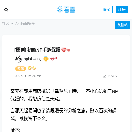
登录
注册
社区
Android安全
发新帖
[原创] 初窺NP手遊保護
ngiokweng
5
2025-9-15 20:56
15962
某天在應用商店挑選「幸運兒」時，一不小心選到了NP
保護的，我想這便是天意。
自那天起便開啟了這段漫長的分析之旅，數以百次的調
試，最後留下本文。
樣本: