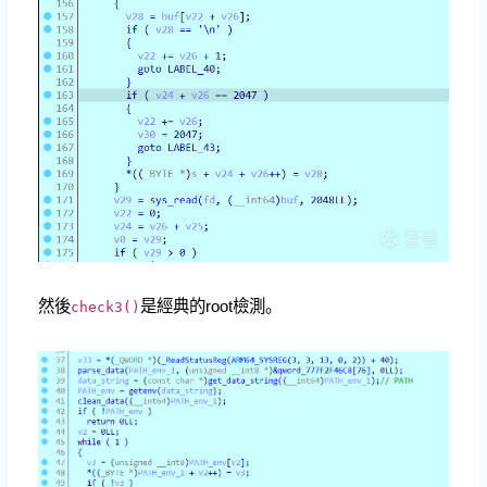
然後
是經典的root檢測。
check3()