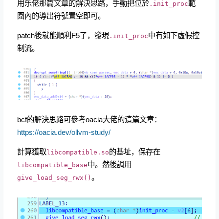
用乐佬那篇文章的解決思路，手動把位於
範
.init_proc
圍內的導出符號置空即可。
patch後就能順利F5了，發現
中有如下虛假控
.init_proc
制流。
bcf的解決思路可參考oacia大佬的這篇文章：
https://oacia.dev/ollvm-study/
計算獲取
的基址，保存在
libcompatible.so
中。然後調用
libcompatible_base
。
give_load_seg_rwx()