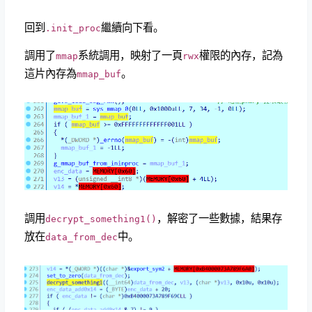
回到
繼續向下看。
.init_proc
調用了
系統調用，映射了一頁
權限的內存，記為
mmap
rwx
這片內存為
。
mmap_buf
調用
，解密了一些數據，結果存
decrypt_something1()
放在
中。
data_from_dec