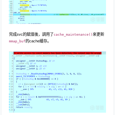
完成svc的賦值後，調用了
來更新
cache_maintenance()
的cache緩存。
mmap_buf