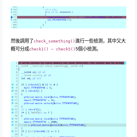
然後調用了
進行一些檢測，其中又大
check_something()
概可分成
5個小檢測。
check1() ~ check5()