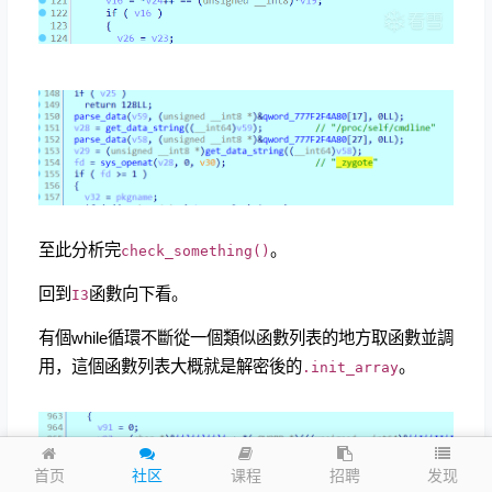
至此分析完
。
check_something()
回到
函數向下看。
I3
有個while循環不斷從一個類似函數列表的地方取函數並調
用，這個函數列表大概就是解密後的
。
.init_array
发现
首页
社区
课程
招聘