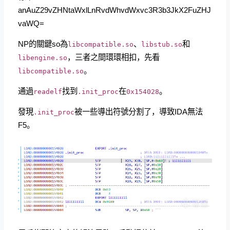
anAuZ29vZHNtaWxlLnRvdWhvdWxvc3R3b3JkX2FuZHJ
vaWQ=
NP的關鍵so為
、
和
libcompatible.so
libstub.so
，三者之間環環相扣，先看
libengine.so
。
libcompatible.so
通過
找到
在
。
readelf
.init_proc
0x154028
發現
被一些導出符號分割了，導致IDA無法
.init_proc
F5。