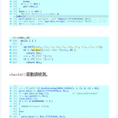
是動調檢測。
check4()