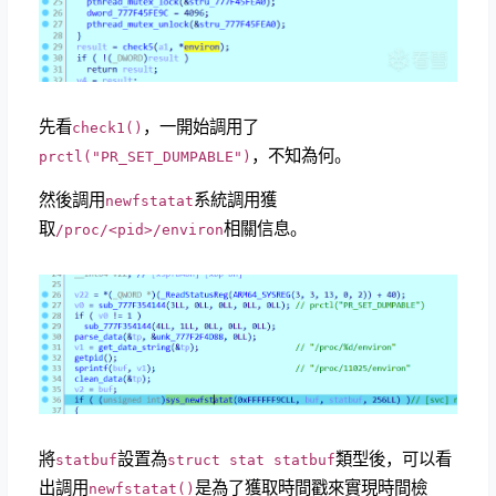
先看
，一開始調用了
check1()
，不知為何。
prctl("PR_SET_DUMPABLE")
然後調用
系統調用獲
newfstatat
取
相關信息。
/proc/<pid>/environ
將
設置為
類型後，可以看
statbuf
struct stat statbuf
出調用
是為了獲取時間戳來實現時間檢
newfstatat()