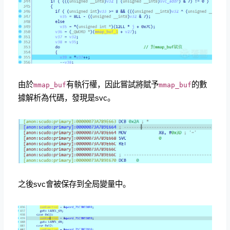
由於
有執行權，因此嘗試將賦予
的數
mmap_buf
mmap_buf
據解析為代碼，發現是svc。
之後svc會被保存到全局變量中。