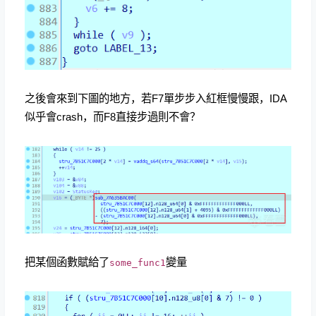
之後會來到下圖的地方，若F7單步步入紅框慢慢跟，IDA
似乎會crash，而F8直接步過則不會？
把某個函數賦給了
變量
some_func1