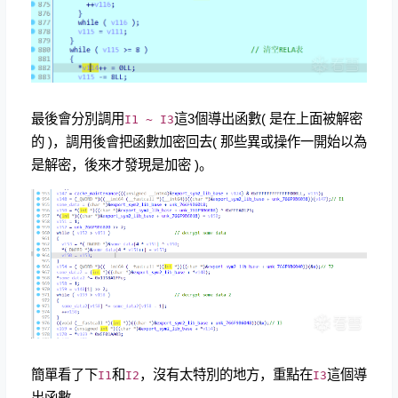
最後會分別調用
這3個導出函數( 是在上面被解密
I1 ~ I3
的 )，調用後會把函數加密回去( 那些異或操作一開始以為
是解密，後來才發現是加密 )。
簡單看了下
和
，沒有太特別的地方，重點在
這個導
I1
I2
I3
出函數。