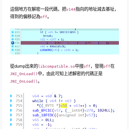
這個地方在解密一段代碼，把
指向的地址減去基址，
v144
得到的偏移記為
。
off
從dump出來的
中搜
，發現
在
libcompatible.so
off
off
中，由此可知上述解密的代碼正是
JNI_OnLoad()
。
JNI_OnLoad()