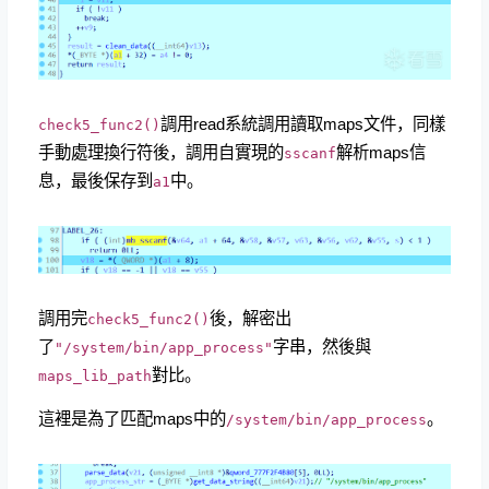
調用read系統調用讀取maps文件，同樣
check5_func2()
手動處理換行符後，調用自實現的
解析maps信
sscanf
息，最後保存到
中。
a1
調用完
後，解密出
check5_func2()
了
字串，然後與
"/system/bin/app_process"
對比。
maps_lib_path
這裡是為了匹配maps中的
。
/system/bin/app_process