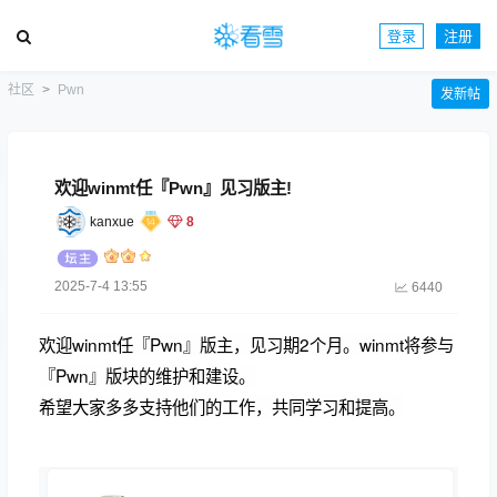
登录
注册
社区
Pwn
发新帖
欢迎winmt任『Pwn』见习版主!
kanxue
8
2025-7-4 13:55
6440
欢迎winmt任『Pwn』版主，见习期2个月。
winmt
将参与
『
Pwn
』版块的维护和建设。
希望大家多多支持他们的工作，共同学习和提高。