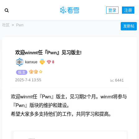
登录
注册
社区
Pwn
发新帖
欢迎winmt任『Pwn』见习版主!
kanxue
8
2025-7-4 13:55
6441
欢迎winmt任『Pwn』版主，见习期2个月。
winmt
将参与
『
Pwn
』版块的维护和建设。
希望大家多多支持他们的工作，共同学习和提高。