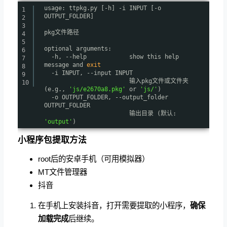
usage: ttpkg.py [-h] -i INPUT [-o
1
OUTPUT_FOLDER]
2
3
pkg文件路径
4
5
optional arguments:
6
-h, --help show this help
7
message and
exit
8
-i INPUT, --input INPUT
9
输入pkg文件或文件夹
10
(e.g.,
'js/e2670a8.pkg'
or
'js/'
)
-o OUTPUT_FOLDER, --output_folder
OUTPUT_FOLDER
输出目录 (默认:
'output'
)
小程序包提取方法
root后的安卓手机（可用模拟器）
MT文件管理器
抖音
在手机上安装抖音，打开需要提取的小程序，
确保
加载完成
后继续。