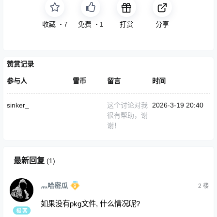
收藏
免费
打赏
分享
・
7
・
1
赞赏记录
参与人
雪币
留言
时间
sinker_
这个讨论对我
2026-3-19 20:40
很有帮助，谢
谢！
最新回复
(
1
)
灬哈密瓜
2
楼
如果没有pkg文件, 什么情况呢?