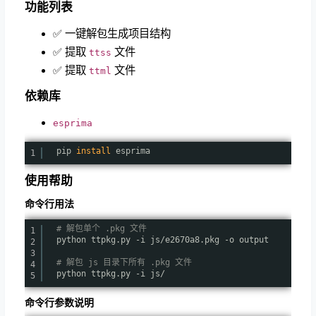
功能列表
✅ 一键解包生成项目结构
✅ 提取
文件
ttss
✅ 提取
文件
ttml
依赖库
esprima
pip
install
esprima
1
使用帮助
命令行用法
# 解包单个 .pkg 文件
1
python ttpkg.py -i js
/e2670a8
.pkg -o output
2
3
# 解包 js 目录下所有 .pkg 文件
4
python ttpkg.py -i js/
5
命令行参数说明