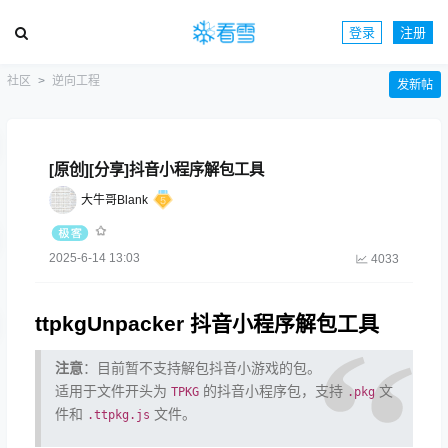
登录
注册
社区
逆向工程
发新帖
[原创][分享]抖音小程序解包工具
大牛哥Blank
2025-6-14 13:03
4033
ttpkgUnpacker 抖音小程序解包工具
注意
：目前暂不支持解包抖音小游戏的包。
适用于文件开头为
的抖音小程序包，支持
文
TPKG
.pkg
件和
文件。
.ttpkg.js